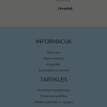
Įvertinimas:
0
Į krepšelį
iš
5
INFORMACIJA
Apie mus
Mano paskyra
Krepšelis
Susisiekite su mumis
TAISYKLĖS
Siuntimas ir grąžinimas
Privatumo politika
Pirkimo taisyklės ir sąlygas