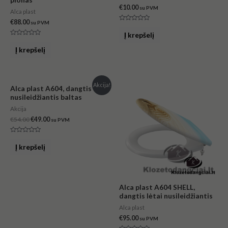
€
10.00
su PVM
Alca plast
€
88.00
su PVM
Įvertinimas:
0
Į krepšelį
iš
Įvertinimas:
5
0
Į krepšelį
iš
5
Original
Current
Akcija!
Alca plast A604, dangtis lėtai
price
price
nusileidžiantis baltas
was:
is:
€54.00.
€49.00.
Akcija
€
54.00
€
49.00
su PVM
Įvertinimas:
0
Į krepšelį
iš
5
Alca plast A604 SHELL,
dangtis lėtai nusileidžiantis
Alca plast
€
95.00
su PVM