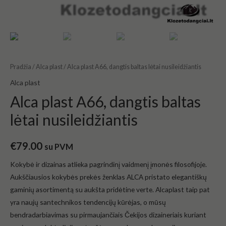
Pradžia
/
Alca plast
/ Alca plast A66, dangtis baltas lėtai nusileidžiantis
Alca plast
Alca plast A66, dangtis baltas
lėtai nusileidžiantis
€
79.00
su PVM
Kokybė ir dizainas atlieka pagrindinį vaidmenį įmonės filosofijoje.
Aukščiausios kokybės prekės ženklas ALCA pristato elegantiškų
gaminių asortimentą su aukšta pridėtine verte. Alcaplast taip pat
yra naujų santechnikos tendencijų kūrėjas, o mūsų
bendradarbiavimas su pirmaujančiais Čekijos dizaineriais kuriant