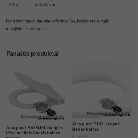
Vitra
S50-52 cm
Norėdami gauti daugiau informacijos, kreipkitės e-mail:
info@klozetodangciai.lt
Panašūs produktai
Alca plast P102, sėdynė
Alca plast A67SLIM, dangtis
žiedas baltas
lėtai nusileidžiantis baltas
Alca plast
plonas