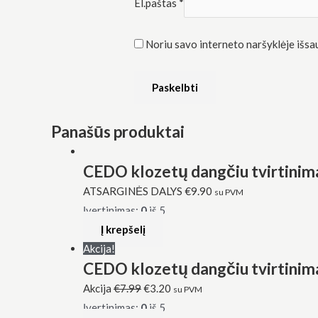
El.paštas
*
Noriu savo interneto naršyklėje išsaug
Panašūs produktai
CEDO klozetų dangčiu tvirtinim
ATSARGINĖS DALYS
€
9.90
su PVM
Įvertinimas:
0
iš 5
Į krepšelį
Akcija!
CEDO klozetų dangčiu tvirtinim
Akcija
€
7.99
€
3.20
su PVM
Įvertinimas:
0
iš 5