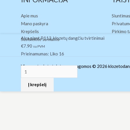
Apie mus
Siuntimas
Mano paskyra
Privatumo
Krepšelis
Pirkimo t
produkto
Alca plast P113, klozetų dangčiu tvirtinimai
Susisiekite su mumis
kiekis:
€
7.90
su PVM
Alca
Prieinamumas:
Liko 16
plast
Visos autorinės teisės yra saugomos © 2026 klozetodang
P113,
klozetų
Į krepšelį
dangčiu
tvirtinimai