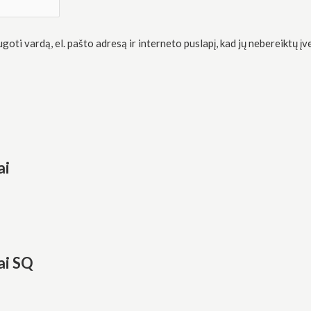
oti vardą, el. pašto adresą ir interneto puslapį, kad jų nebereiktų įve
ai
ai SQ