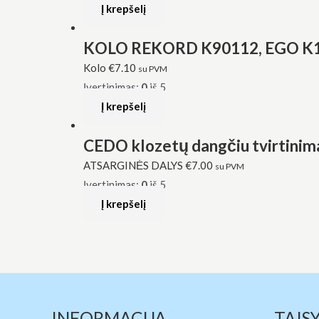
Į krepšelį
KOLO REKORD K90112, EGO K101
Kolo
€
7.10
su PVM
Įvertinimas:
0
iš 5
Į krepšelį
CEDO klozetų dangčiu tvirtinim
ATSARGINĖS DALYS
€
7.00
su PVM
Įvertinimas:
0
iš 5
Į krepšelį
INFORMACIJA
TAIS