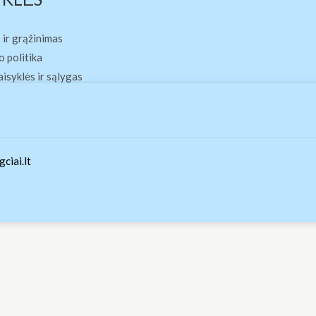
 ir grąžinimas
 politika
aisyklės ir sąlygas
ciai.lt