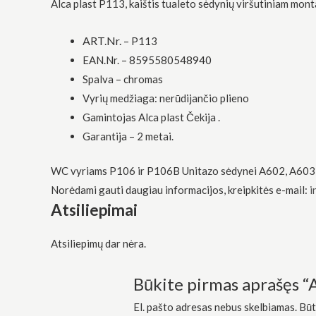
Alca plast P113, kaištis tualeto sėdynių viršutiniam monta
funkcionalumą
ir struktūrą,
atsižvelgdami
ART.Nr. –
P113
į tai, kaip
svetainė yra
EAN.Nr. – 8595580548940
naudojama.
Spalva – chromas
Vyrių medžiaga: nerūdijančio plieno
Gamintojas Alca plast Čekija .
Patirtis
Kad mūsų
Garantija – 2 metai.
svetainė
veiktų kuo
geriau jūsų
WC vyriams P106 ir P106B Unitazo sėdynei A602, A603
apsilankymo
Norėdami gauti daugiau informacijos, kreipkitės e-mail:
i
metu. Jei
Atsiliepimai
atsisakysite
šių slapukų,
kai kurios
Atsiliepimų dar nėra.
funkcijos iš
svetainės
išnyks.
Būkite pirmas aprašęs “A
El. pašto adresas nebus skelbiamas.
Būt