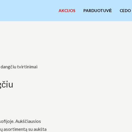
AKCIJOS
PARDUOTUVĖ
CEDO
 dangčiu tvirtinimai
gčiu
sofijoje. Aukščiausios
ių asortimentą su aukšta