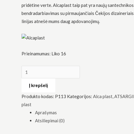
pridėtine verte. Alcaplast taip pat yra naujų santechnikos
bendradarbiavimas su pirmaujančiais Čekijos dizaineriais
linijas atnešė mums daug apdovanojimų.
Būtinas
Šie
Prieinamumas:
Liko 16
slapukai
yra
privalomi.
Jie
reikalingi,
kad
Į krepšelį
svetainė
veiktų.
Produkto kodas:
P113
Kategorijos:
Alca plast
,
ATSARGI
plast
Aprašymas
Statistika
Atsiliepimai (0)
Siekdami
pagerinti
svetainės