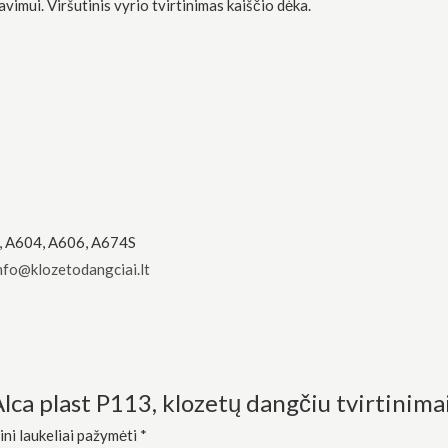
vimui. Viršutinis vyrio tvirtinimas kaiščio dėka.
, A604, A606, A674S
nfo@klozetodangciai.lt
lca plast P113, klozetų dangčiu tvirtinima
ini laukeliai pažymėti
*