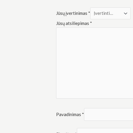
Rinkodara
Dalindamiesi
savo
Jūsų įvertinimas
*
pomėgiais ir
elgesiu, kai
Jūsų atsiliepimas
*
lankotės
mūsų
svetainėje,
padidinate
galimybę
pamatyti
suasmenintą
turinį ir
pasiūlymus.
Pavadinimas
*