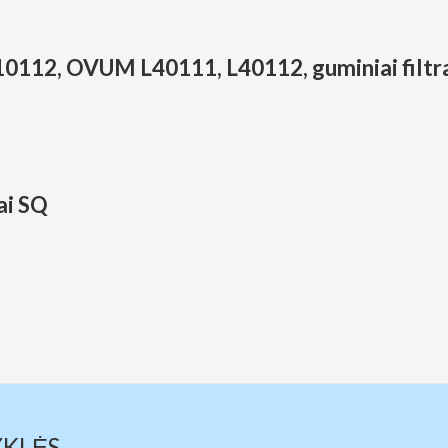
12, OVUM L40111, L40112, guminiai filtra
ai SQ
YKLĖS