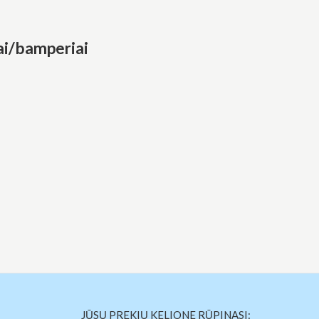
i/bamperiai
JŪSŲ PREKIŲ KELIONE RŪPINASI: