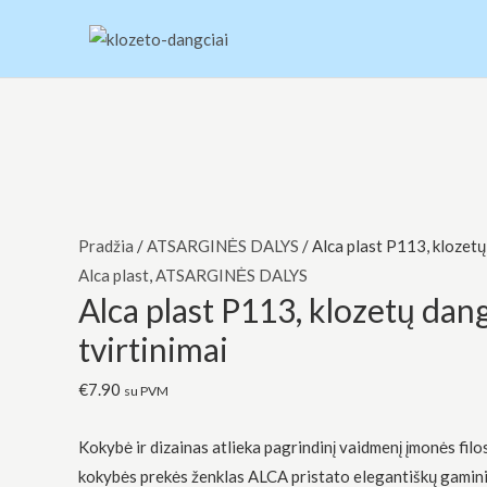
Pereiti
prie
turinio
produkto
Original
Current
kiekis:
price
price
Alca
was:
is:
plast
€7.99.
€3.20.
Pradžia
/
ATSARGINĖS DALYS
/ Alca plast P113, klozetų
P113,
Alca plast
,
ATSARGINĖS DALYS
Alca plast P113, klozetų dan
klozetų
dangčiu
tvirtinimai
tvirtinimai
€
7.90
su PVM
Kokybė ir dizainas atlieka pagrindinį vaidmenį įmonės filo
kokybės prekės ženklas ALCA pristato elegantiškų gamin