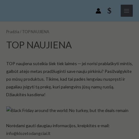
Pereiti
Main
prie
Menu
turinio
Pradžia
/ TOP NAUJIENA
TOP NAUJIENA
TOP naujiena suteikia šiek tiek laimės ─ jei norisi prablaškyti mintis,
galbūt atėjo metas pradžiuginti save nauju pirkiniu? Pasižvalgykite
po mūsų produktus. Tikime, kad tai padės lengviau nuspręsti ir
pagaliau įsigyti tą prekę, kuri palengvins jūsų namų ruošą.
Džiaukitės kasdiena!
Norėdami gauti daugiau informacijos, kreipkitės e-mail:
info@klozetodangciai.lt