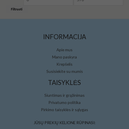
Filtruoti
INFORMACIJA
Apie mus
Mano paskyra
Krepšelis
Susisiekite su mumis
TAISYKLĖS
Siuntimas ir grąžinimas
Privatumo politika
Pirkimo taisyklės ir sąlygas
JŪSŲ PREKIŲ KELIONE RŪPINASI: