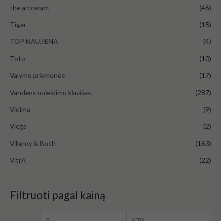
the.artceram
(46)
Tiger
(15)
TOP NAUJIENA
(4)
Toto
(10)
Valymo priemonės
(17)
Vandens nuleidimo klavišas
(287)
Vidima
(9)
Viega
(2)
Villeroy & Boch
(163)
VitrA
(22)
Filtruoti pagal kainą