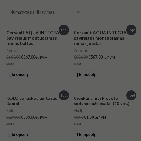
Original
Current
Original
Current
Top!
Top!
Cersanit AQUA INTEGRA ant
Cersanit AQUA INTEGRA ant
price
price
price
price
paviršiaus montuojamas
paviršiaus montuojamas
was:
is:
was:
is:
rėmas baltas
rėmas juodas
€666.00.
€567.00.
€666.00.
€567.00.
Cersanit
Cersanit
€
666.00
€
567.00
€
666.00
€
567.00
su PVM
su PVM
Įvertinimas:
Įvertinimas:
0
0
Į krepšelį
Į krepšelį
iš
iš
5
5
Original
Current
Original
Current
Top!
Top!
KOLO vaikiškas unitazas
Vienkartiniai klozeto
price
price
price
price
Bambi
sėdynės užtiesalai (10 vnt.)
was:
is:
was:
is:
€159.00.
€139.00.
€4.90.
€1.50.
Kolo
Akcija
€
159.00
€
139.00
€
4.90
€
1.50
su PVM
su PVM
Įvertinimas:
Įvertinimas:
0
0
Į krepšelį
Į krepšelį
iš
iš
5
5