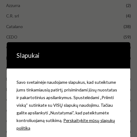
Azzurra
(2)
C.R. srl
(4)
Catalano
(38)
CEDO
(59)
Cersanit
(226)
Slapukai
Deante
(16)
Duravit
(132)
Faneco
(8)
Savo svetainėje naudojame slapukus, kad suteiktume
Flaminia
(2)
jums tinkamiausią patirtį, prisimindami jūsų nuostatas
ir pakartotinius apsilankymus. Spustelėdami „Priimti
Galassia
(75)
viską“ sutinkate su VISŲ slapukų naudojimu. Tačiau
Geberit
(79)
galite apsilankyti „Nustatymai“, kad pateiktumėte
kontroliuojamą sutikimą.
Perskaitykite mūsų slapukų
Globo
(48)
politiką
Grohe
(263)