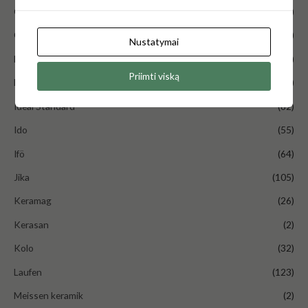
GSG Ceramic Design
(3)
Gustavsberg
(209)
Nustatymai
Hansgrohe
(12)
Priimti viską
Hatria
(2)
Ideal Standard
(62)
Ido
(55)
Ifö
(64)
Jika
(105)
Keramag
(26)
Kerasan
(2)
Kolo
(32)
Laufen
(123)
Meissen keramik
(2)