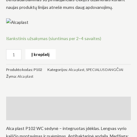
naujas produktų linijas atnešė mums daug apdovanojimų.
Išankstinis užsakymas (siuntimas per 2–4 savaites)
Būtinas
Šie
slapukai
Į krepšelį
yra
privalomi.
Jie
Produkto kodas:
P102
Kategorijos:
Alca plast
,
SPECIALUS DANGČIAI
reikalingi,
kad
Žyma:
Alca plast
svetainė
veiktų.
Aprašymas
Statistika
Siekdami
Atsiliepimai (0)
pagerinti
svetainės
funkcionalumą
Alca plast P102 WC sėdynė – integruotas įdėklas. Lengvas vyrio
ir struktūrą,
kaiščio montavimas ir nuėmimas. Antibakterinė apdaila. Medžiaga:
atsižvelgdami