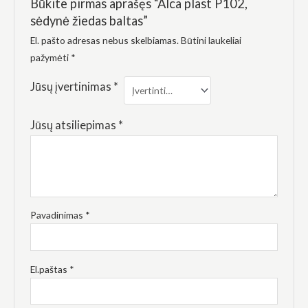
Būkite pirmas aprašęs “Alca plast P102,
elgesiu, kai
lankotės
sėdynė žiedas baltas”
mūsų
svetainėje,
El. pašto adresas nebus skelbiamas.
Būtini laukeliai
padidinate
pažymėti
*
galimybę
pamatyti
Jūsų įvertinimas
*
suasmenintą
turinį ir
pasiūlymus.
Jūsų atsiliepimas
*
Pavadinimas
*
El.paštas
*