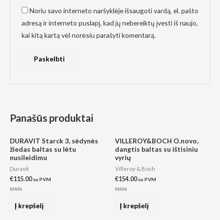
Noriu savo interneto naršyklėje išsaugoti vardą, el. pašto
adresą ir interneto puslapį, kad jų nebereiktų įvesti iš naujo,
kai kitą kartą vėl norėsiu parašyti komentarą.
Panašūs produktai
DURAVIT Starck 3, sėdynės
VILLEROY&BOCH O.novo,
žiedas baltas su lėtu
dangtis baltas su ištisiniu
nusileidimu
vyrių
Duravit
Villeroy & Boch
€
115.00
€
154.00
su PVM
su PVM
Įvertinimas:
Įvertinimas:
0
0
Į krepšelį
Į krepšelį
iš
iš
5
5