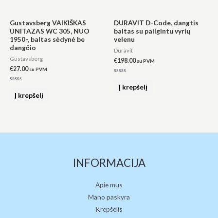
Gustavsberg VAIKIŠKAS
DURAVIT D-Code, dangtis
UNITAZAS WC 305, NUO
baltas su pailgintu vyrių
1950-, baltas sėdynė be
velenu
dangčio
Duravit
Gustavsberg
€
198.00
su PVM
€
27.00
su PVM
Įvertinimas:
0
Į krepšelį
Įvertinimas:
iš
0
Į krepšelį
5
iš
5
INFORMACIJA
Apie mus
Mano paskyra
Krepšelis