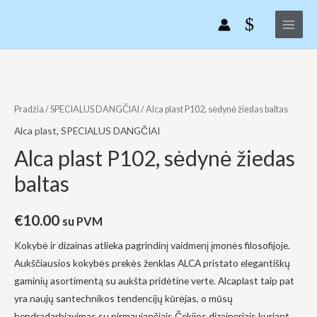
Pereiti
Main
P102,
prie
sėdynė
Menu
turinio
žiedas
baltas
produkto
kiekis:
Alca
Pradžia
/
SPECIALUS DANGČIAI
/ Alca plast P102, sėdynė žiedas baltas
plast
Alca plast
,
SPECIALUS DANGČIAI
P102,
Alca plast P102, sėdynė žiedas
sėdynė
baltas
žiedas
baltas
€
10.00
su PVM
Kokybė ir dizainas atlieka pagrindinį vaidmenį įmonės filosofijoje.
Aukščiausios kokybės prekės ženklas ALCA pristato elegantiškų
gaminių asortimentą su aukšta pridėtine verte. Alcaplast taip pat
yra naujų santechnikos tendencijų kūrėjas, o mūsų
bendradarbiavimas su pirmaujančiais Čekijos dizaineriais kuriant