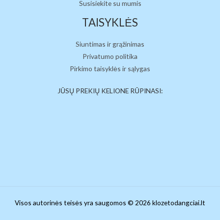
Susisiekite su mumis
TAISYKLĖS
Siuntimas ir grąžinimas
Privatumo politika
Pirkimo taisyklės ir sąlygas
JŪSŲ PREKIŲ KELIONE RŪPINASI:
Visos autorinės teisės yra saugomos © 2026 klozetodangciai.lt