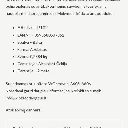
į tai, kaip
polipropilenas su antibakterinėmis savybėmis (pasiekiama
svetainė yra
naudojant sidabro junginius). Mokymosi kėdutė ant puoduko.
naudojama.
ART.Nr. – P102
Patirtis
EAN.Nr. – 8595580537852
Kad mūsų
Spalva – Balta
svetainė
veiktų kuo
Forma: Apskritas
geriau jūsų
Svoris: 0,2884 kg
apsilankymo
metu. Jei
Gamintojas Alca plast Čekija .
atsisakysite
Garantija – 2 metai.
šių slapukų,
kai kurios
funkcijos iš
Suderinamas su unitazo WC sėdynei A603, A606
svetainės
Norėdami gauti daugiau informacijos, kreipkitės e-mail:
išnyks.
info@klozetodangciai.lt
Atsiliepimų dar nėra.
Rinkodara
Dalindamiesi
savo
pomėgiais ir