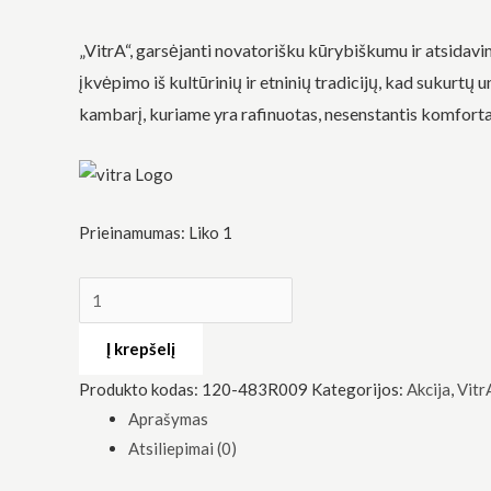
„VitrA“, garsėjanti novatorišku kūrybiškumu ir atsidav
įkvėpimo iš kultūrinių ir etninių tradicijų, kad sukurtų 
kambarį, kuriame yra rafinuotas, nesenstantis komforta
Būtinas
Šie
slapukai
Prieinamumas:
Liko 1
yra
privalomi.
Jie
reikalingi,
kad
svetainė
Į krepšelį
veiktų.
Produkto kodas:
120-483R009
Kategorijos:
Akcija
,
Vitr
Aprašymas
Statistika
Siekdami
Atsiliepimai (0)
pagerinti
svetainės