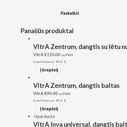
Panašūs produktai
VitrA Zentrum, dangtis su lėtu n
VitrA
€
110.00
su PVM
Įvertinimas:
0
iš 5
Į krepšelį
VitrA Zentrum, dangtis baltas
VitrA
€
90.00
su PVM
Įvertinimas:
0
iš 5
Į krepšelį
Išparduota
VitrA Inva universal, dangtis bal