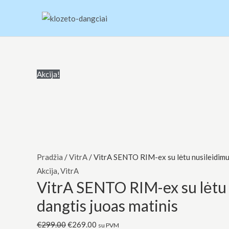
Pereiti
prie
turinio
produkto
Original
Current
Original
Current
Akcija!
kiekis:
price
price
price
price
VitrA
was:
is:
was:
is:
SENTO
€299.00.
€269.00.
€24.00.
€20.90.
RIM-
ex
su
Pradžia
/
VitrA
/ VitrA SENTO RIM-ex su lėtu nusileidimu,
lėtu
Akcija
,
VitrA
VitrA SENTO RIM-ex su lėtu 
nusileidimu,
dangtis
dangtis juoas matinis
juoas
€
299.00
€
269.00
matinis
su PVM