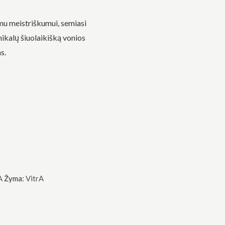
imu meistriškumui, semiasi
unikalų šiuolaikišką vonios
s.
A
Žyma:
VitrA