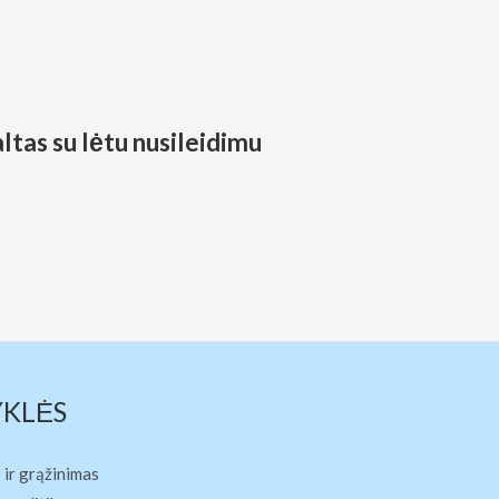
tas su lėtu nusileidimu
YKLĖS
 ir grąžinimas