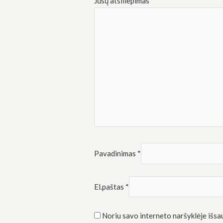
Jūsų atsiliepimas
*
Rinkodara
Dalindamiesi
savo
pomėgiais ir
elgesiu, kai
lankotės
mūsų
svetainėje,
padidinate
galimybę
pamatyti
suasmenintą
turinį ir
pasiūlymus.
Pavadinimas
*
El.paštas
*
Noriu savo interneto naršyklėje išsaug