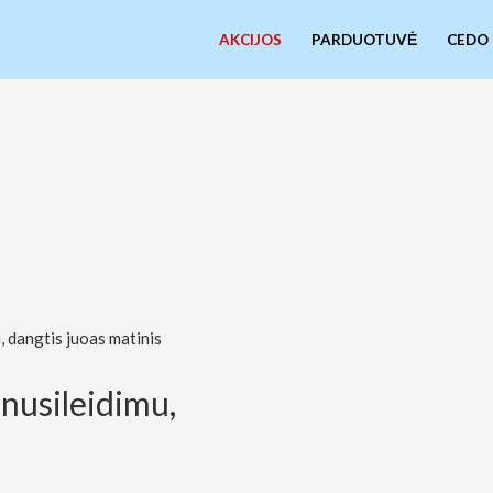
AKCIJOS
PARDUOTUVĖ
CEDO
 dangtis juoas matinis
nusileidimu,