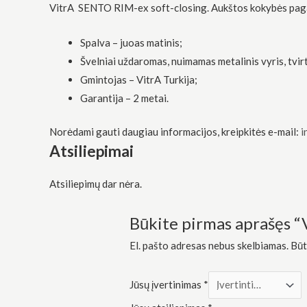
VitrA SENTO RIM-ex soft-closing. Aukštos kokybės pagami
funkcionalumą
ir struktūrą,
atsižvelgdami
Spalva – juoas matinis;
į tai, kaip
svetainė yra
Švelniai uždaromas, nuimamas metalinis vyris, tvir
naudojama.
Gmintojas – VitrA Turkija;
Garantija – 2 metai.
Patirtis
Kad mūsų
Norėdami gauti daugiau informacijos, kreipkitės e-mail:
i
svetainė
Atsiliepimai
veiktų kuo
geriau jūsų
apsilankymo
Atsiliepimų dar nėra.
metu. Jei
atsisakysite
šių slapukų,
Būkite pirmas aprašęs “
kai kurios
funkcijos iš
El. pašto adresas nebus skelbiamas.
Būt
svetainės
išnyks.
Jūsų įvertinimas
*