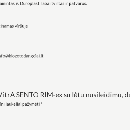
ntas iš Duroplast, labai tvirtas ir patvarus.
tinamas viršuje
nfo@klozetodangciai.lt
VitrA SENTO RIM-ex su lėtu nusileidimu, da
ini laukeliai pažymėti
*