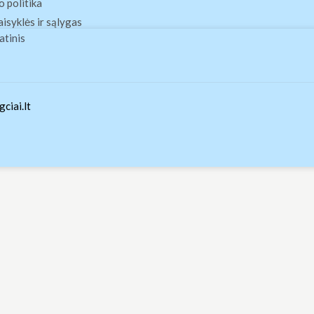
 politika
aisyklės ir sąlygas
atinis
ciai.lt