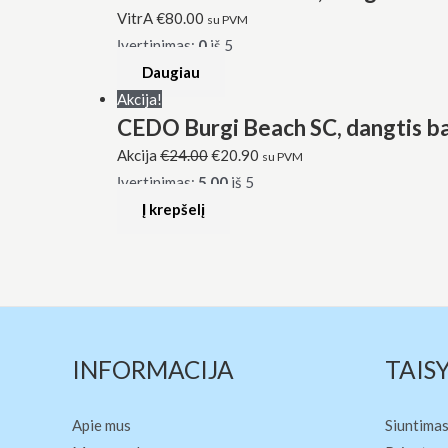
VitrA
€
80.00
su PVM
Įvertinimas:
0
iš 5
Daugiau
Akcija!
CEDO Burgi Beach SC, dangtis bal
Akcija
€
24.00
€
20.90
su PVM
Įvertinimas:
5.00
iš 5
Į krepšelį
INFORMACIJA
TAIS
Apie mus
Siuntimas