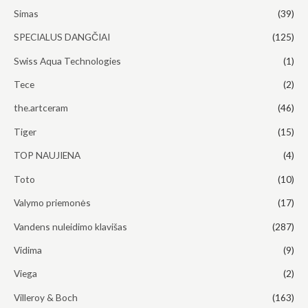
Simas
(39)
SPECIALUS DANGČIAI
(125)
Swiss Aqua Technologies
(1)
Tece
(2)
the.artceram
(46)
Tiger
(15)
TOP NAUJIENA
(4)
Toto
(10)
Valymo priemonės
(17)
Vandens nuleidimo klavišas
(287)
Vidima
(9)
Viega
(2)
Villeroy & Boch
(163)