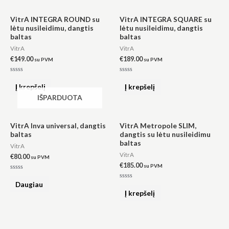
VitrA INTEGRA ROUND su
VitrA INTEGRA SQUARE su
lėtu nusileidimu, dangtis
lėtu nusileidimu, dangtis
baltas
baltas
VitrA
VitrA
€
149.00
€
189.00
su PVM
su PVM
Būtinas
Šie
Įvertinimas:
Įvertinimas:
slapukai
0
0
Į krepšelį
Į krepšelį
iš
iš
yra
5
5
IŠPARDUOTA
privalomi.
Jie
reikalingi,
VitrA Inva universal, dangtis
VitrA Metropole SLIM,
kad
baltas
dangtis su lėtu nusileidimu
svetainė
baltas
veiktų.
VitrA
VitrA
€
80.00
su PVM
€
185.00
su PVM
Statistika
Įvertinimas:
0
Daugiau
Įvertinimas:
Siekdami
iš
0
Į krepšelį
5
pagerinti
iš
5
svetainės
funkcionalumą
ir struktūrą,
atsižvelgdami