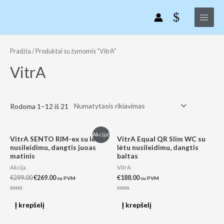
Pereiti
Main
prie
Menu
turinio
Pradžia
/ Produktai su žymomis “VitrA”
VitrA
Rodoma 1–12 iš 21
Original
Current
Akcija!
VitrA SENTO RIM-ex su lėtu
VitrA Equal QR Slim WC su
price
price
nusileidimu, dangtis juoas
lėtu nusileidimu, dangtis
was:
is:
matinis
baltas
€299.00.
€269.00.
Akcija
VitrA
€
299.00
€
269.00
€
188.00
su PVM
su PVM
Įvertinimas:
Įvertinimas:
0
0
Į krepšelį
Į krepšelį
iš
iš
5
5