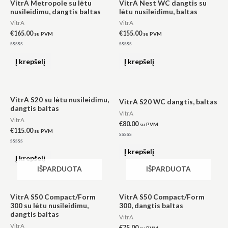
VitrA Metropole su lėtu
VitrA Nest WC dangtis su
į tai, kaip
nusileidimu, dangtis baltas
lėtu nusileidimu, baltas
svetainė yra
VitrA
VitrA
naudojama.
€
165.00
€
155.00
su PVM
su PVM
Įvertinimas:
Įvertinimas:
Patirtis
0
0
Į krepšelį
Į krepšelį
iš
iš
Kad mūsų
5
5
svetainė
veiktų kuo
geriau jūsų
VitrA S20 su lėtu nusileidimu,
VitrA S20 WC dangtis, baltas
apsilankymo
dangtis baltas
metu. Jei
VitrA
atsisakysite
VitrA
€
80.00
su PVM
šių slapukų,
€
115.00
su PVM
kai kurios
Įvertinimas:
funkcijos iš
0
Įvertinimas:
Į krepšelį
svetainės
iš
0
Į krepšelį
5
iš
išnyks.
5
IŠPARDUOTA
IŠPARDUOTA
Rinkodara
VitrA S50 Compact/Form
VitrA S50 Compact/Form
300 su lėtu nusileidimu,
300, dangtis baltas
Dalindamiesi
dangtis baltas
savo
VitrA
pomėgiais ir
VitrA
€
75.00
su PVM