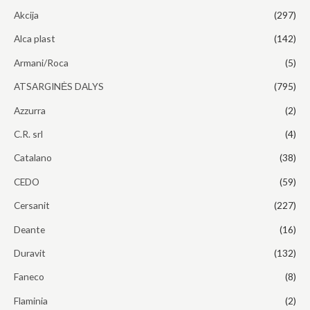
.
4
9
Akcija
(297)
.
0
Alca plast
(142)
0
.
0
Armani/Roca
(5)
.
ATSARGINĖS DALYS
(795)
Azzurra
(2)
C.R. srl
(4)
Catalano
(38)
CEDO
(59)
Cersanit
(227)
Deante
(16)
Duravit
(132)
Faneco
(8)
Flaminia
(2)