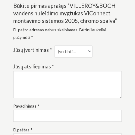
elgesiu, kai
Būkite pirmas aprašęs “VILLEROY&BOCH
lankotės
mūsų
vandens nuleidimo mygtukas ViConnect
svetainėje,
montavimo sistemos 200S, chromo spalva”
padidinate
galimybę
El. pašto adresas nebus skelbiamas.
Būtini laukeliai
pamatyti
pažymėti
*
suasmenintą
turinį ir
pasiūlymus.
Jūsų įvertinimas
*
Jūsų atsiliepimas
*
Pavadinimas
*
El.paštas
*