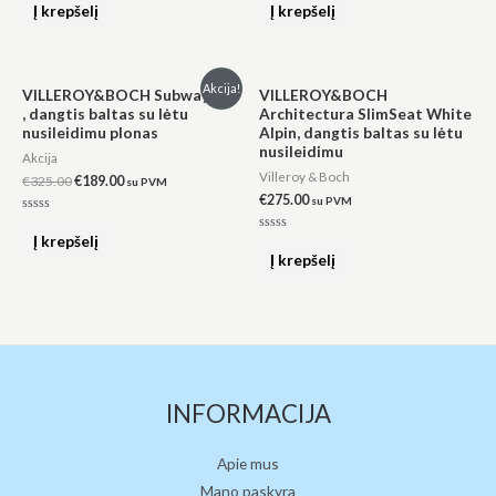
0
0
Į krepšelį
Į krepšelį
iš
iš
5
5
Original
Current
Akcija!
VILLEROY&BOCH Subway 2.0
VILLEROY&BOCH
price
price
, dangtis baltas su lėtu
Architectura SlimSeat White
was:
is:
nusileidimu plonas
Alpin, dangtis baltas su lėtu
€325.00.
€189.00.
nusileidimu
Akcija
Villeroy & Boch
€
325.00
€
189.00
su PVM
€
275.00
su PVM
Įvertinimas:
0
Į krepšelį
Įvertinimas:
iš
0
Į krepšelį
5
iš
5
INFORMACIJA
Apie mus
Mano paskyra