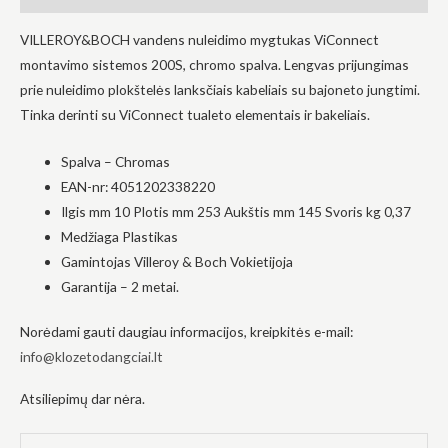
į tai, kaip
svetainė yra
VILLEROY&BOCH vandens nuleidimo mygtukas ViConnect
naudojama.
montavimo sistemos 200S, chromo spalva. Lengvas prijungimas
prie nuleidimo plokštelės lanksčiais kabeliais su bajoneto jungtimi.
Tinka derinti su ViConnect tualeto elementais ir bakeliais.
Patirtis
Kad mūsų
svetainė
Spalva – Chromas
veiktų kuo
geriau jūsų
EAN-nr: 4051202338220
apsilankymo
Ilgis mm 10 Plotis mm 253 Aukštis mm 145 Svoris kg 0,37
metu. Jei
Medžiaga Plastikas
atsisakysite
šių slapukų,
Gamintojas Villeroy & Boch Vokietijoja
kai kurios
Garantija – 2 metai.
funkcijos iš
svetainės
išnyks.
Norėdami gauti daugiau informacijos, kreipkitės e-mail:
info@klozetodangciai.lt
Rinkodara
Atsiliepimų dar nėra.
Dalindamiesi
savo
pomėgiais ir