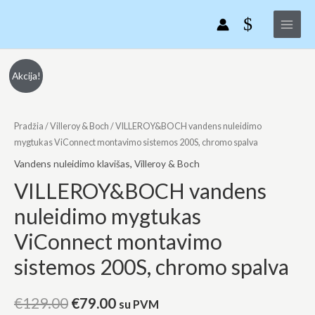
VILLEROY&BOCH
Pereiti
Main
vandens
prie
Menu
nuleidimo
turinio
mygtukas
ViConnect
produkto
Original
Current
Akcija!
montavimo
kiekis:
price
price
sistemos
VILLEROY&BOCH
200S,
vandens
Pradžia
/
Villeroy & Boch
/ VILLEROY&BOCH vandens nuleidimo
was:
is:
chromo
nuleidimo
mygtukas ViConnect montavimo sistemos 200S, chromo spalva
€129.00.
€79.00.
spalva
mygtukas
Vandens nuleidimo klavišas
,
Villeroy & Boch
ViConnect
VILLEROY&BOCH vandens
montavimo
nuleidimo mygtukas
sistemos
200S,
ViConnect montavimo
chromo
sistemos 200S, chromo spalva
spalva
€
129.00
€
79.00
su PVM