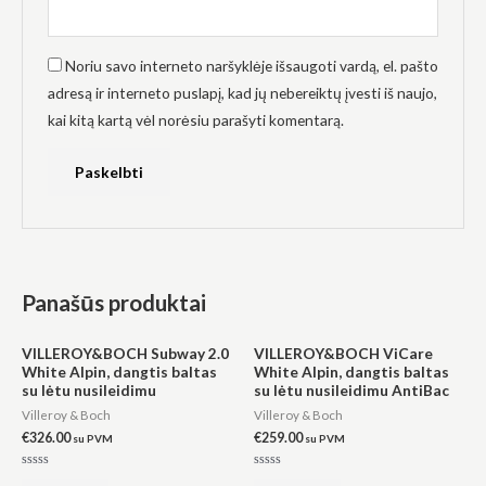
Noriu savo interneto naršyklėje išsaugoti vardą, el. pašto
adresą ir interneto puslapį, kad jų nebereiktų įvesti iš naujo,
kai kitą kartą vėl norėsiu parašyti komentarą.
Panašūs produktai
VILLEROY&BOCH Subway 2.0
VILLEROY&BOCH ViCare
White Alpin, dangtis baltas
White Alpin, dangtis baltas
su lėtu nusileidimu
su lėtu nusileidimu AntiBac
Villeroy & Boch
Villeroy & Boch
€
326.00
€
259.00
su PVM
su PVM
Įvertinimas:
Įvertinimas: