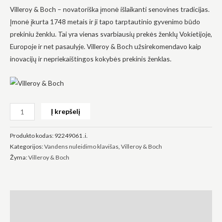
Villeroy & Boch – novatoriška įmonė išlaikanti senovines tradicijas.
Įmonė įkurta 1748 metais ir ji tapo tarptautinio gyvenimo būdo
prekiniu ženklu. Tai yra vienas svarbiausių prekės ženklų Vokietijoje,
Europoje ir net pasaulyje. Villeroy & Boch užsirekomendavo kaip
inovacijų ir nepriekaištingos kokybės prekinis ženklas.
Būtinas
Šie
slapukai
yra
privalomi.
Jie
Į krepšelį
reikalingi,
kad
svetainė
Produkto kodas:
92249061 .i.
veiktų.
Kategorijos:
Vandens nuleidimo klavišas
,
Villeroy & Boch
Žyma:
Villeroy & Boch
Statistika
Siekdami
pagerinti
svetainės
Aprašymas
funkcionalumą
ir struktūrą,
Atsiliepimai (0)
atsižvelgdami