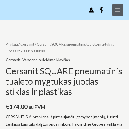
Pereiti
Main
pneumatinis
prie
tualeto
Menu
turinio
mygtukas
juodas
produkto
stiklas
kiekis:
ir
Cersanit
Pradžia
/
Cersanit
/ Cersanit SQUARE pneumatinis tualeto mygtukas
plastikas
SQUARE
juodas stiklas ir plastikas
pneumatinis
Cersanit
,
Vandens nuleidimo klavišas
tualeto
Cersanit SQUARE pneumatinis
mygtukas
tualeto mygtukas juodas
juodas
stiklas
stiklas ir plastikas
ir
plastikas
€
174.00
su PVM
CERSANIT S.A. yra viena iš pirmaujančių gamybos įmonių, turinti
Lenkijos kapitalo dalį Europos rinkoje. Pagrindinė Grupės veikla yra