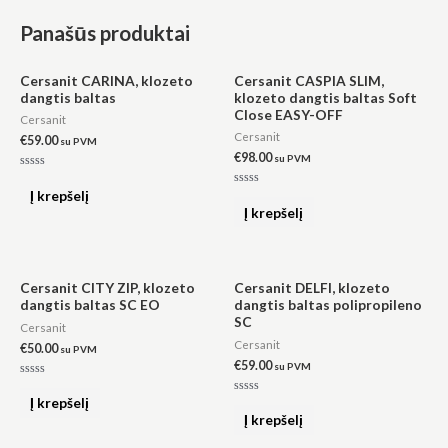
Panašūs produktai
Cersanit CARINA, klozeto
Cersanit CASPIA SLIM,
dangtis baltas
klozeto dangtis baltas Soft
Close EASY-OFF
Cersanit
Cersanit
€
59.00
su PVM
€
98.00
su PVM
Įvertinimas:
0
Į krepšelį
Įvertinimas:
iš
0
Į krepšelį
5
iš
5
Cersanit CITY ZIP, klozeto
Cersanit DELFI, klozeto
dangtis baltas SC EO
dangtis baltas polipropileno
SC
Cersanit
Cersanit
€
50.00
su PVM
€
59.00
su PVM
Įvertinimas:
0
Į krepšelį
Įvertinimas:
iš
0
Į krepšelį
5
iš
5