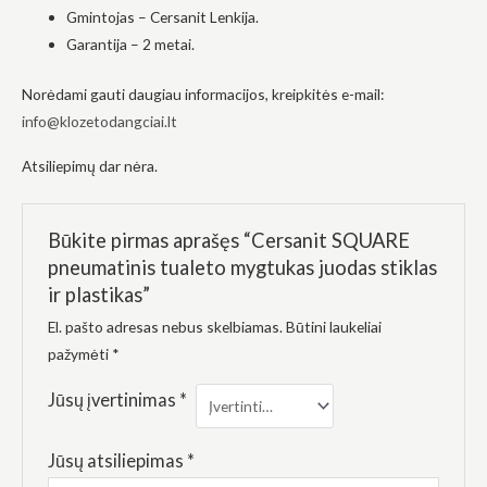
elgesiu, kai
Gmintojas – Cersanit Lenkija.
lankotės
Garantija – 2 metai.
mūsų
svetainėje,
padidinate
Norėdami gauti daugiau informacijos, kreipkitės e-mail:
galimybę
pamatyti
info@klozetodangciai.lt
suasmenintą
turinį ir
Atsiliepimų dar nėra.
pasiūlymus.
Būkite pirmas aprašęs “Cersanit SQUARE
pneumatinis tualeto mygtukas juodas stiklas
ir plastikas”
El. pašto adresas nebus skelbiamas.
Būtini laukeliai
pažymėti
*
Jūsų įvertinimas
*
Jūsų atsiliepimas
*