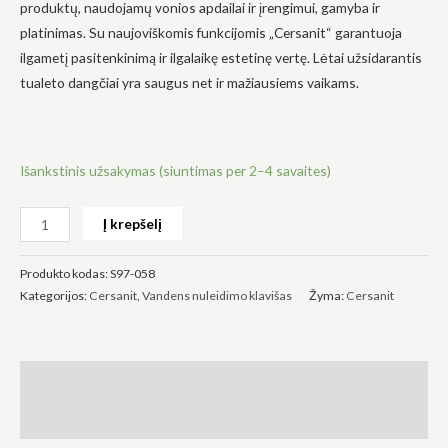
produktų, naudojamų vonios apdailai ir įrengimui, gamyba ir
platinimas. Su naujoviškomis funkcijomis „Cersanit“ garantuoja
ilgametį pasitenkinimą ir ilgalaikę estetinę vertę. Lėtai užsidarantis
tualeto dangčiai yra saugus net ir mažiausiems vaikams.
Būtinas
Šie
slapukai
Išankstinis užsakymas (siuntimas per 2–4 savaites)
yra
privalomi.
Jie
Į krepšelį
reikalingi,
kad
svetainė
Produkto kodas:
S97-058
veiktų.
Kategorijos:
Cersanit
,
Vandens nuleidimo klavišas
Žyma:
Cersanit
Statistika
Siekdami
pagerinti
Aprašymas
svetainės
funkcionalumą
Atsiliepimai (0)
ir struktūrą,
atsižvelgdami