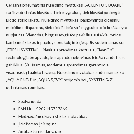
Cersanit pneumatinis nuleidimo mygtukas „ACCENTO SQUARE“
į tai, kaip
svetainė yra
turi kvadratinius klavišus. Tiek mygtukas, tiek klavišai padengti
naudojama.
juodo stiklo lakštu. Nuleidimo mygtukas, pasižymintis didesniu
nuleidimo diapazonu, šiek tiek išsikiša virš mygtuko, o jo kraštas yra
Patirtis
nupjautas. Vienodas, blizgus mygtuko paviršius suteikia vonios
Kad mūsų
kambariui klasės ir papildys bet kokį interjerą. Jis suderinamas su
svetainė
„FRESH SYSTEM“ – idealus sprendimas kartu su „CleanOn“
veiktų kuo
geriau jūsų
technologija be apvado, kur apvado nebuvimas leidžia naudoti oro
apsilankymo
gaiviklius. Šis išsamus, modernus sprendimas garantuoja
metu. Jei
atsisakysite
visapusišką tualeto higieną. Nuleidimo mygtukas suderinamas su
šių slapukų,
„AQUA PNEU“ ir „AQUA 5/7/9“ serijomis bei „SYSTEM 5/7“
kai kurios
funkcijos iš
potinkiniais rėmeliais.
svetainės
išnyks.
Spalva juoda
EAN.Nr. – 5902115757365
Rinkodara
Medžiaga/medžiaga stiklas ir plastikas
Dalindamiesi
Įleidžiamas į sieną: ne
savo
pomėgiais ir
Antibakterinė danga: ne