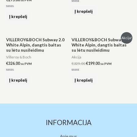
Įvertinimas:
0
Į krepšelį
Įvertinimas:
iš
0
Į krepšelį
5
iš
5
Original
Current
Akcija!
VILLEROY&BOCH Subway 2.0
VILLEROY&BOCH Subway 3.0
price
price
White Alpin, dangtis baltas
White Alpin, dangtis baltas
was:
is:
su lėtu nusileidimu
su lėtu nusileidimu
€325.00.
€199.00.
Villeroy & Boch
Akcija
€
326.00
€
325.00
€
199.00
su PVM
su PVM
Įvertinimas:
Įvertinimas:
0
0
Į krepšelį
Į krepšelį
iš
iš
5
5
INFORMACIJA
Apie mus