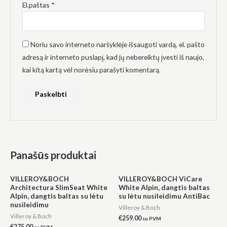
El.paštas
*
Noriu savo interneto naršyklėje išsaugoti vardą, el. pašto
adresą ir interneto puslapį, kad jų nebereiktų įvesti iš naujo,
kai kitą kartą vėl norėsiu parašyti komentarą.
Panašūs produktai
VILLEROY&BOCH
VILLEROY&BOCH ViCare
Architectura SlimSeat White
White Alpin, dangtis baltas
Alpin, dangtis baltas su lėtu
su lėtu nusileidimu AntiBac
nusileidimu
Villeroy & Boch
Villeroy & Boch
€
259.00
su PVM
€
275.00
su PVM