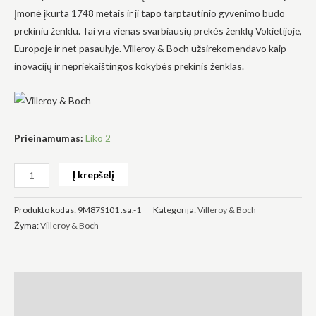
nusileidimu
Įmonė įkurta 1748 metais ir ji tapo tarptautinio gyvenimo būdo
prekiniu ženklu. Tai yra vienas svarbiausių prekės ženklų Vokietijoje,
Europoje ir net pasaulyje. Villeroy & Boch užsirekomendavo kaip
inovacijų ir nepriekaištingos kokybės prekinis ženklas.
Būtinas
Šie
slapukai
yra
Prieinamumas:
Liko 2
privalomi.
Jie
reikalingi,
kad
Į krepšelį
svetainė
veiktų.
Produkto kodas:
9M87S101 .sa.-1
Kategorija:
Villeroy & Boch
Žyma:
Villeroy & Boch
Statistika
Siekdami
pagerinti
svetainės
Aprašymas
funkcionalumą
ir struktūrą,
Atsiliepimai (0)
atsižvelgdami