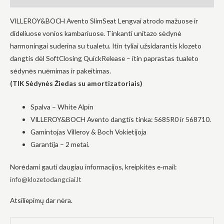
į tai, kaip
svetainė yra
VILLEROY&BOCH Avento SlimSeat Lengvai atrodo mažuose ir
naudojama.
dideliuose vonios kambariuose. Tinkanti unitazo sėdynė
harmoningai suderina su tualetu. Itin tyliai užsidarantis klozeto
Patirtis
dangtis dėl SoftClosing QuickRelease – itin paprastas tualeto
Kad mūsų
sėdynės nuėmimas ir pakeitimas.
svetainė
(TIK Sėdynės Žiedas su amortizatoriais)
veiktų kuo
geriau jūsų
apsilankymo
Spalva – White Alpin
metu. Jei
atsisakysite
VILLEROY&BOCH Avento dangtis tinka: 5685R0 ir 568710.
šių slapukų,
Gamintojas Villeroy & Boch Vokietijoja
kai kurios
funkcijos iš
Garantija – 2 metai.
svetainės
išnyks.
Norėdami gauti daugiau informacijos, kreipkitės e-mail:
info@klozetodangciai.lt
Rinkodara
Atsiliepimų dar nėra.
Dalindamiesi
savo
pomėgiais ir