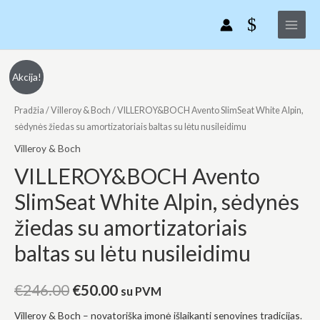
VILLEROY&BOCH
Pereiti
Main
Avento
prie
Menu
SlimSeat
turinio
White
Alpin,
produkto
Original
Current
Akcija!
sėdynės
kiekis:
price
price
žiedas
VILLEROY&BOCH
Pradžia
/
Villeroy & Boch
/ VILLEROY&BOCH Avento SlimSeat White Alpin,
su
Avento
sėdynės žiedas su amortizatoriais baltas su lėtu nusileidimu
was:
is:
amortizatoriais
SlimSeat
Villeroy & Boch
€246.00.
€50.00.
baltas
White
VILLEROY&BOCH Avento
su
Alpin,
SlimSeat White Alpin, sėdynės
lėtu
sėdynės
nusileidimu
žiedas
žiedas su amortizatoriais
su
baltas su lėtu nusileidimu
amortizatoriais
baltas
su
€
246.00
€
50.00
su PVM
lėtu
Villeroy & Boch – novatoriška įmonė išlaikanti senovines tradicijas.