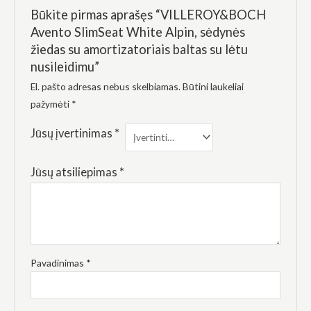
elgesiu, kai
Būkite pirmas aprašęs “VILLEROY&BOCH
lankotės
mūsų
Avento SlimSeat White Alpin, sėdynės
svetainėje,
žiedas su amortizatoriais baltas su lėtu
padidinate
galimybę
nusileidimu”
pamatyti
El. pašto adresas nebus skelbiamas.
Būtini laukeliai
suasmenintą
turinį ir
pažymėti
*
pasiūlymus.
Jūsų įvertinimas
*
Jūsų atsiliepimas
*
Pavadinimas
*