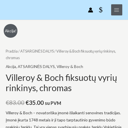
Villeroy
Pereiti
Main
&
prie
Menu
Boch
turinio
fiksuotų
vyrių
produkto
Original
Current
Akcija!
rinkinys,
kiekis:
price
price
chromas
Villeroy
&
Pradžia
/
ATSARGINĖS DALYS
/ Villeroy & Boch fiksuotų vyrių rinkinys,
was:
is:
Boch
chromas
€83.00.
€35.00.
fiksuotų
Akcija
,
ATSARGINĖS DALYS
,
Villeroy & Boch
vyrių
Villeroy & Boch fiksuotų vyrių
rinkinys,
rinkinys, chromas
chromas
€
83.00
€
35.00
su PVM
Villeroy & Boch – novatoriška įmonė išlaikanti senovines tradicijas.
Įmonė įkurta 1748 metais ir ji tapo tarptautinio gyvenimo būdo
prekiniu ženklu. Tai yra vienas svarbiausių prekės ženklų Vokietijoje,