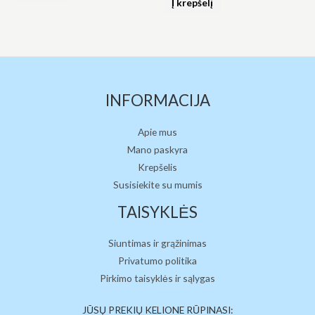
Į krepšelį
5
iš
5
INFORMACIJA
Apie mus
Mano paskyra
Krepšelis
Susisiekite su mumis
TAISYKLĖS
Siuntimas ir grąžinimas
Privatumo politika
Pirkimo taisyklės ir sąlygas
JŪSŲ PREKIŲ KELIONE RŪPINASI: