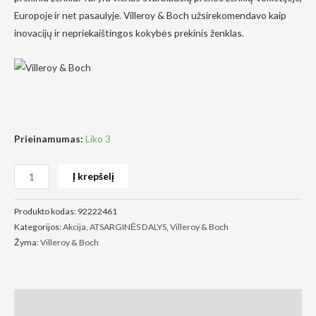
Europoje ir net pasaulyje. Villeroy & Boch užsirekomendavo kaip
inovacijų ir nepriekaištingos kokybės prekinis ženklas.
Būtinas
Šie
slapukai
yra
privalomi.
Prieinamumas:
Liko 3
Jie
reikalingi,
kad
Į krepšelį
svetainė
veiktų.
Produkto kodas:
92222461
Kategorijos:
Akcija
,
ATSARGINĖS DALYS
,
Villeroy & Boch
Statistika
Žyma:
Villeroy & Boch
Siekdami
pagerinti
svetainės
funkcionalumą
Aprašymas
ir struktūrą,
atsižvelgdami