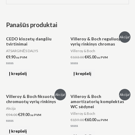
Panašūs produktai
Original
Current
Akcija!
CEDO klozetų dangčiu
Villeroy & Boch reguliuojamų
price
price
tvirtinimai
vyrių rinkinys chromas
was:
is:
€103.00.
€45.00.
ATSARGINĖS DALYS
Villeroy & Boch
€
9.90
€
103.00
€
45.00
su PVM
su PVM
Įvertinimas:
Įvertinimas:
0
0
Į krepšelį
Į krepšelį
iš
iš
5
5
Original
Current
Original
Current
Akcija!
Akcija!
Villeroy & Boch fiksuotų
Villeroy & Boch
price
price
price
price
chromuotų vyrių rinkinys
amortizatorių komplektas
was:
is:
was:
is:
WC sėdynei
€94.00.
€39.00.
€159.00.
€60.00.
Akcija
Villeroy & Boch
€
94.00
€
39.00
su PVM
€
159.00
€
60.00
su PVM
Įvertinimas:
0
Į krepšelį
Įvertinimas:
iš
0