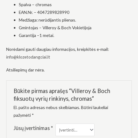
elgesiu, kai
Spalva – chromas
lankotės
EAN.Nr. – 4047289828990
mūsų
svetainėje,
Medžiaga: nerūdijantis plienas.
padidinate
Gmintojas – Villeroy & Boch Vokietijoja
galimybę
pamatyti
Garantija –1 metai.
suasmenintą
turinį ir
Norėdami gauti daugiau informacijos, kreipkitės e-mail:
pasiūlymus.
info@klozetodangciai.lt
Atsiliepimų dar nėra.
Būkite pirmas aprašęs “Villeroy & Boch
fiksuotų vyrių rinkinys, chromas”
El. pašto adresas nebus skelbiamas.
Būtini laukeliai
pažymėti
*
Jūsų įvertinimas
*