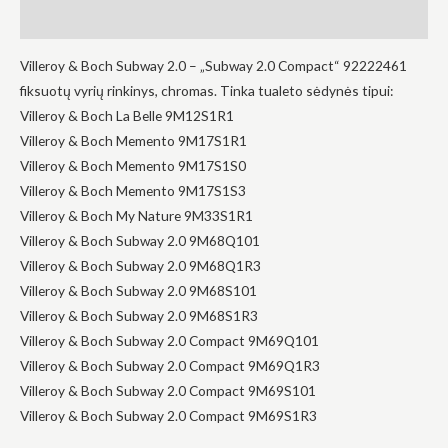
į tai, kaip
Atsiliepimai (0)
svetainė yra
naudojama.
Villeroy & Boch Subway 2.0 – „Subway 2.0 Compact“ 92222461
fiksuotų vyrių rinkinys, chromas. Tinka tualeto sėdynės tipui:
Villeroy & Boch La Belle 9M12S1R1
Patirtis
Kad mūsų
Villeroy & Boch Memento 9M17S1R1
svetainė
Villeroy & Boch Memento 9M17S1S0
veiktų kuo
geriau jūsų
Villeroy & Boch Memento 9M17S1S3
apsilankymo
Villeroy & Boch My Nature 9M33S1R1
metu. Jei
atsisakysite
Villeroy & Boch Subway 2.0 9M68Q101
šių slapukų,
Villeroy & Boch Subway 2.0 9M68Q1R3
kai kurios
funkcijos iš
Villeroy & Boch Subway 2.0 9M68S101
svetainės
Villeroy & Boch Subway 2.0 9M68S1R3
išnyks.
Villeroy & Boch Subway 2.0 Compact 9M69Q101
Villeroy & Boch Subway 2.0 Compact 9M69Q1R3
Rinkodara
Villeroy & Boch Subway 2.0 Compact 9M69S101
Dalindamiesi
Villeroy & Boch Subway 2.0 Compact 9M69S1R3
savo
pomėgiais ir