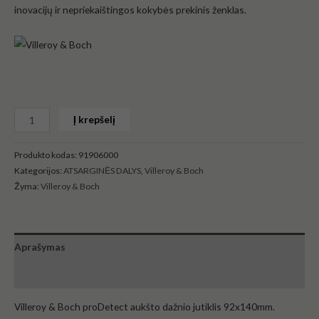
inovacijų ir nepriekaištingos kokybės prekinis ženklas.
Į krepšelį
Produkto kodas:
91906000
Kategorijos:
ATSARGINĖS DALYS
,
Villeroy & Boch
Žyma:
Villeroy & Boch
Aprašymas
Atsiliepimai (0)
Villeroy & Boch proDetect aukšto dažnio jutiklis 92x140mm.