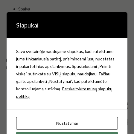
Spalva –
EAN.Nr. – 4051202379346
Gmintojas – Villeroy & Boch Vokietijoja
Slapukai
Garantija –1 metai.
Paveikslėliai pateikti tik iliustraciniais tikslais. Atskirai
neparduodama.
Savo svetainėje naudojame slapukus, kad suteiktume
jums tinkamiausią patirtį, prisimindami jūsų nuostatas
Norėdami gauti daugiau informacijos, kreipkitės e-mail:
ir pakartotinius apsilankymus. Spustelėdami „Priimti
info@klozetodangciai.lt
viską“ sutinkate su VISŲ slapukų naudojimu. Tačiau
galite apsilankyti „Nustatymai“, kad pateiktumėte
kontroliuojamą sutikimą.
Perskaitykite mūsų slapukų
Panašūs produktai
politiką
Original
Current
Akcija!
price
price
was:
is:
€43.00.
€18.00.
Nustatymai