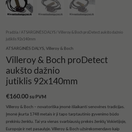
Pradžia
/
ATSARGINĖS DALYS
/ Villeroy & Boch proDetect aukšto dažnio
jutiklis 92x140mm
ATSARGINĖS DALYS
,
Villeroy & Boch
Villeroy & Boch proDetect
aukšto dažnio
jutiklis 92x140mm
€
160.00
su PVM
Villeroy & Boch – novatoriška įmonė išlaikanti senovines tradicijas.
Įmonė įkurta 1748 metais ir ji tapo tarptautinio gyvenimo būdo
prekiniu ženklu. Tai yra vienas svarbiausių prekės ženklų Vokietijoje,
Europoje ir net pasaulyje. Villeroy & Boch užsirekomendavo kaip