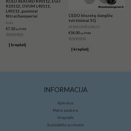
KOLO REKORD K90112, EGO
K10112, OVUM L40111,
L40112, guminiai
CEDO klozetų dangčiu
filtrai/bamperiai
tvirtinimai SQ
Kolo
ATSARGINĖS DALYS
€
7.10
su PVM
€
14.00
su PVM
Įvertinimas:
0
Įvertinimas:
Į krepšelį
iš
0
Į krepšelį
5
iš
5
INFORMACIJA
Apie mus
Mano paskyra
Krepšelis
Susisiekite su mumis