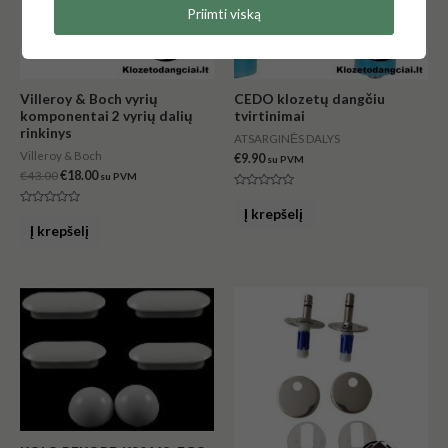
Priimti viską
Villeroy & Boch vyrių
CEDO klozetų dangčiu
komponentai 2 vyrių dalių
tvirtinimai
rinkinys
ATSARGINĖS DALYS
Villeroy & Boch
€
9.90
su PVM
€
43.00
€
18.00
su PVM
Įvertinimas:
0
Į krepšelį
Įvertinimas:
iš
0
Į krepšelį
5
iš
5