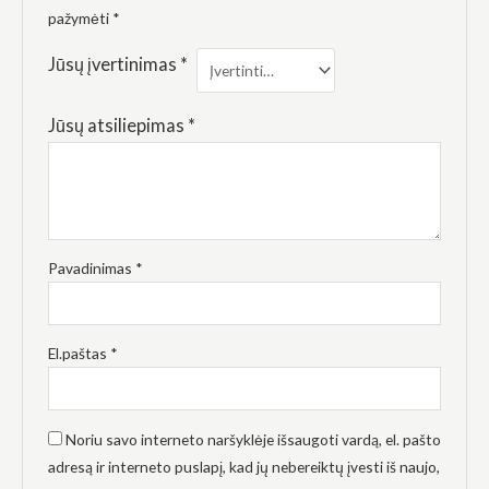
elgesiu, kai
pažymėti
*
lankotės
mūsų
Jūsų įvertinimas
*
svetainėje,
padidinate
galimybę
pamatyti
Jūsų atsiliepimas
*
suasmenintą
turinį ir
pasiūlymus.
Pavadinimas
*
El.paštas
*
Noriu savo interneto naršyklėje išsaugoti vardą, el. pašto
adresą ir interneto puslapį, kad jų nebereiktų įvesti iš naujo,