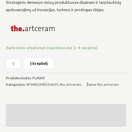
Strateginis dėmesys mūsų produktuose dizainam ir tarptautinių
apdovanojimų už inovacijas, tyrimus ir protingas idėjas.
Būtinas
Šie
slapukai
Išankstinis užsakymas (siuntimas per 2–4 savaites)
yra
privalomi.
Jie
Į krepšelį
reikalingi,
kad
svetainė
Produkto kodas:
FLA005
veiktų.
Kategorijos:
ATSARGINĖS DALYS
,
the.artceram
Žyma:
the.artceram
Statistika
Siekdami
Aprašymas
pagerinti
svetainės
Atsiliepimai (0)
funkcionalumą
ir struktūrą,
atsižvelgdami