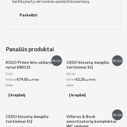
kai kitą kartą vėl norėsiu parašyti komentarą.
Panašūs produktai
Original
Current
Original
Current
Akcija!
Akcija!
KOLO Primo lėto uždarymo
CEDO klozetų dangčiu
price
price
price
price
vyriai K80112
tvirtinimai SQ
was:
is:
was:
is:
€94.00.
€79.00.
€7.99.
€3.20.
Kolo
Akcija
€
94.00
€
79.00
€
7.99
€
3.20
su PVM
su PVM
Įvertinimas:
Įvertinimas:
0
0
Į krepšelį
Į krepšelį
iš
iš
5
5
Original
Current
Akcija!
CEDO klozetų dangčiu
Villeroy & Boch
price
price
tvirtinimai SQ
amortizatorių komplektas
was:
is:
WC sėdynei
€159.00.
€60.00.