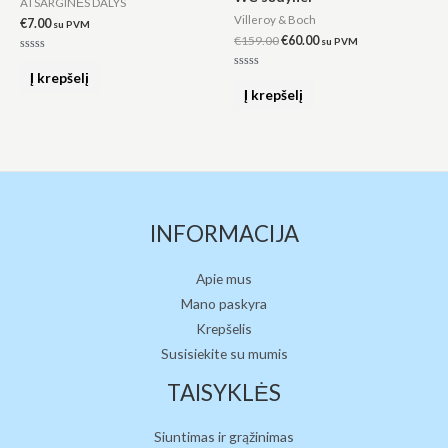
ATSARGINĖS DALYS
Villeroy & Boch
€
7.00
su PVM
€
159.00
€
60.00
su PVM
Įvertinimas:
0
Į krepšelį
Įvertinimas:
iš
0
Į krepšelį
5
iš
5
INFORMACIJA
Apie mus
Mano paskyra
Krepšelis
Susisiekite su mumis
TAISYKLĖS
Siuntimas ir grąžinimas