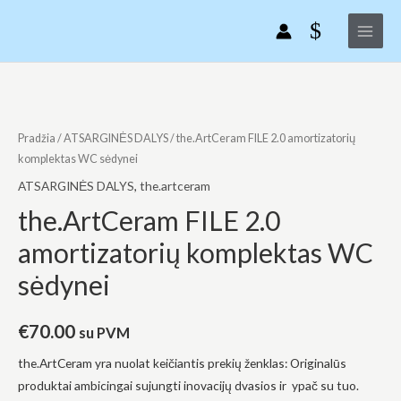
Pereiti
Main
2.0
prie
amortizatorių
Menu
turinio
komplektas
WC
produkto
sėdynei
kiekis:
the.ArtCeram
Pradžia
/
ATSARGINĖS DALYS
/ the.ArtCeram FILE 2.0 amortizatorių
FILE
komplektas WC sėdynei
2.0
ATSARGINĖS DALYS
,
the.artceram
amortizatorių
the.ArtCeram FILE 2.0
komplektas
amortizatorių komplektas WC
WC
sėdynei
sėdynei
€
70.00
su PVM
the.ArtCeram yra nuolat
keičiantis prekių ženklas: Originalūs
produktai ambicingai sujungti inovacijų dvasios ir ypač su tuo.