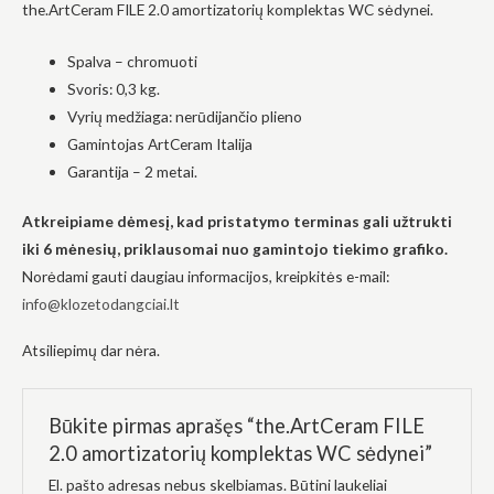
the.ArtCeram FILE 2.0 amortizatorių komplektas WC sėdynei.
į tai, kaip
svetainė yra
naudojama.
Spalva –
chromuoti
Svoris: 0,3 kg.
Vyrių medžiaga: nerūdijančio plieno
Patirtis
Gamintojas
ArtCeram
Italija
Kad mūsų
svetainė
Garantija – 2 metai.
veiktų kuo
geriau jūsų
Atkreipiame dėmesį, kad pristatymo terminas gali užtrukti
apsilankymo
metu. Jei
iki 6 mėnesių, priklausomai nuo gamintojo tiekimo grafiko.
atsisakysite
Norėdami gauti daugiau informacijos, kreipkitės e-mail:
šių slapukų,
kai kurios
info@klozetodangciai.lt
funkcijos iš
svetainės
Atsiliepimų dar nėra.
išnyks.
Būkite pirmas aprašęs “the.ArtCeram FILE
Rinkodara
Dalindamiesi
2.0 amortizatorių komplektas WC sėdynei”
savo
pomėgiais ir
El. pašto adresas nebus skelbiamas.
Būtini laukeliai