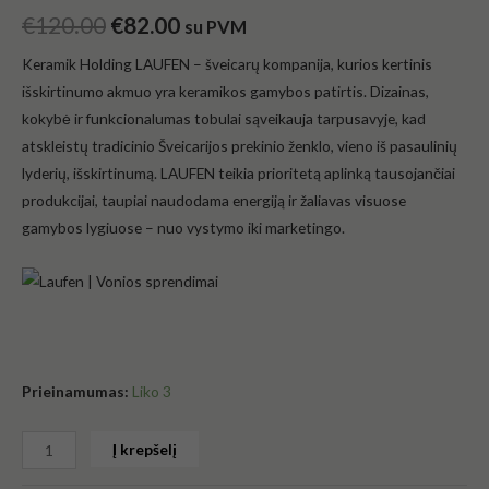
€
120.00
€
82.00
su PVM
Keramik Holding LAUFEN – šveicarų kompanija, kurios kertinis
išskirtinumo akmuo yra keramikos gamybos patirtis. Dizainas,
kokybė ir funkcionalumas tobulai sąveikauja tarpusavyje, kad
atskleistų tradicinio Šveicarijos prekinio ženklo, vieno iš pasaulinių
lyderių, išskirtinumą. LAUFEN teikia prioritetą aplinką tausojančiai
produkcijai, taupiai naudodama energiją ir žaliavas visuose
gamybos lygiuose – nuo vystymo iki marketingo.
Prieinamumas:
Liko 3
Į krepšelį