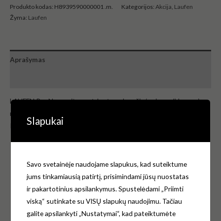
Produkto kodas:
H8939590000001 .m.
Kategorijos:
Akcija
,
Laufen
Žyma:
Laufen
Aprašymas
Atsiliepimai (0)
LAUFEN Pro New unitazo sėdynė su dangčiu ‘universal’, lengvai
numontuojama, su lėto nusileidimo sistema, tvirtinama iš viršaus.
Slapukai
Klozeto dangtis yra aukštos kokybės, pagamintas iš duroplasto.
Spalva – baltas;
EAN.Nr. – 7612738901851
Savo svetainėje naudojame slapukus, kad suteiktume
Matmenys: Ilgis: 450 mm Plotis: 375 mm Aukštis: 55 mm
jums tinkamiausią patirtį, prisimindami jūsų nuostatas
Forma: Apskritas QuickRelease
ir pakartotinius apsilankymus. Spustelėdami „Priimti
Vyrių medžiaga: Nerūdijantis plienas
viską“ sutinkate su VISŲ slapukų naudojimu. Tačiau
Svoris 2,20 kg.
galite apsilankyti „Nustatymai“, kad pateiktumėte