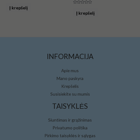
Įvertinimas:
0
Į krepšelį
Įvertinimas:
iš
0
Į krepšelį
5
iš
5
INFORMACIJA
Apie mus
Mano paskyra
Krepšelis
Susisiekite su mumis
TAISYKLĖS
Siuntimas ir grąžinimas
Privatumo politika
Pirkimo taisyklės ir sąlygas