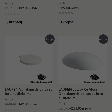
Akcija
Laufen
€
187.00
€
149.00
€
192.00
su PVM
su PVM
Įvertinimas:
Įvertinimas:
0
0
Į krepšelį
Į krepšelį
iš
iš
5
5
Original
Current
Original
Current
Akcija!
Akcija!
price
price
price
price
was:
is:
was:
is:
€187.00.
€149.00.
€355.00.
€283.00.
LAUFEN Val, dangtis balta su
LAUFEN Lowsy Re Alessi
lėtu nusileidimu
One, dangtis baltas su lėtu
nusileidimu
Akcija
Akcija
€
187.00
€
149.00
su PVM
€
355.00
€
283.00
su PVM