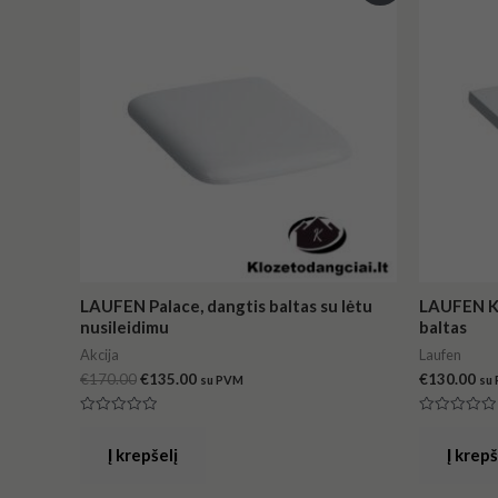
was:
is:
€170.00.
€135.00.
LAUFEN Palace, dangtis baltas su lėtu
LAUFEN Ka
nusileidimu
baltas
Akcija
Laufen
€
170.00
€
135.00
€
130.00
su PVM
su
Įvertinimas:
Įvertinimas
0
0
iš
iš
Į krepšelį
Į krepš
5
5