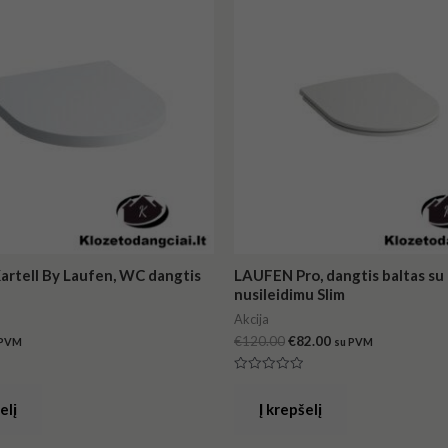
was:
is:
€120.00.
€82.00.
rtell By Laufen, WC dangtis
LAUFEN Pro, dangtis baltas su 
nusileidimu Slim
Akcija
€
120.00
€
82.00
 PVM
su PVM
:
Įvertinimas:
0
iš
elį
Į krepšelį
5