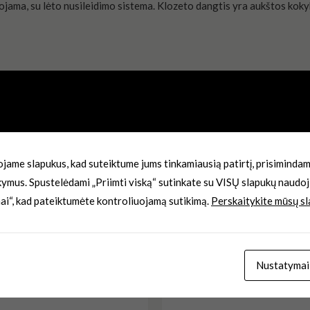
ama, su lėto nusileidimo sistema. Klozeto dangtis yra aukštos koky
 50 mm
jame slapukus, kad suteiktume jums tinkamiausią patirtį, prisimindami
kymus. Spustelėdami „Priimti viską“ sutinkate su VISŲ slapukų naudoj
ai“, kad pateiktumėte kontroliuojamą sutikimą.
Perskaitykite mūsų sl
nfo@klozetodangciai.lt
Nustatymai
Original
Current
price
price