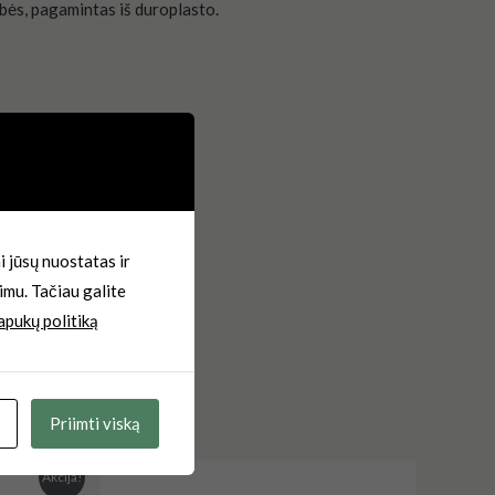
bės, pagamintas iš duroplasto.
 jūsų nuostatas ir
imu. Tačiau galite
apukų politiką
Priimti viską
Akcija!