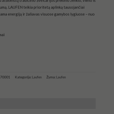
 atskleistų tradicinio Šveicarijos prekinio ženklo, vieno iš
inumą. LAUFEN teikia prioritetą aplinką tausojančiai
dama energiją ir žaliavas visuose gamybos lygiuose – nuo
70001
Kategorija:
Laufen
Žyma:
Laufen