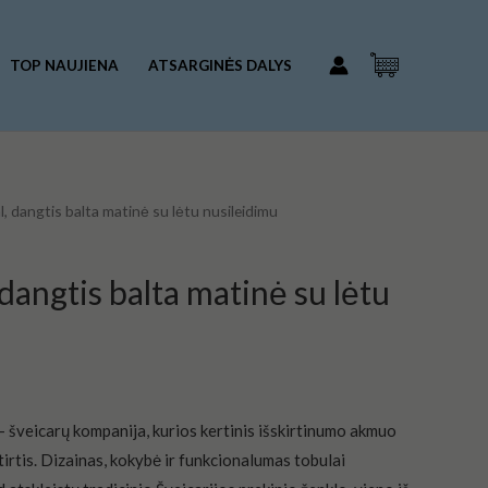
LAUFEN
Val,
dangtis
TOP NAUJIENA
ATSARGINĖS DALYS
balta
matinė
su
lėtu
, dangtis balta matinė su lėtu nusileidimu
nusileidimu
angtis balta matinė su lėtu
šveicarų kompanija, kurios kertinis išskirtinumo akmuo
rtis. Dizainas, kokybė ir funkcionalumas tobulai