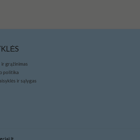
YKLĖS
 ir grąžinimas
 politika
aisyklės ir sąlygas
ciai.lt