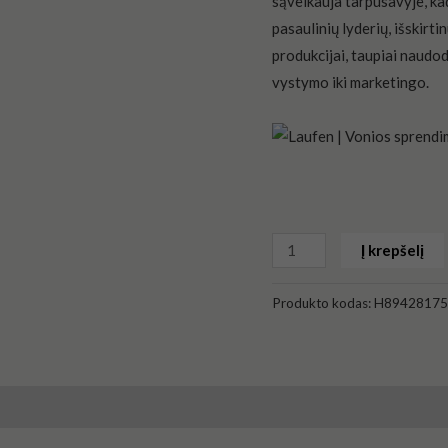
sąveikauja tarpusavyje, kad
pasaulinių lyderių, išskirt
produkcijai, taupiai naudo
vystymo iki marketingo.
Į krepšelį
Produkto kodas:
H89428175