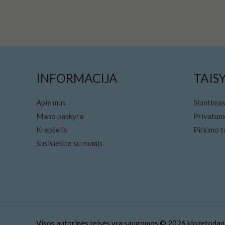
INFORMACIJA
TAIS
Apie mus
Siuntimas
Mano paskyra
Privatumo
Krepšelis
Pirkimo t
Susisiekite su mumis
Visos autorinės teisės yra saugomos © 2026 klozetodang