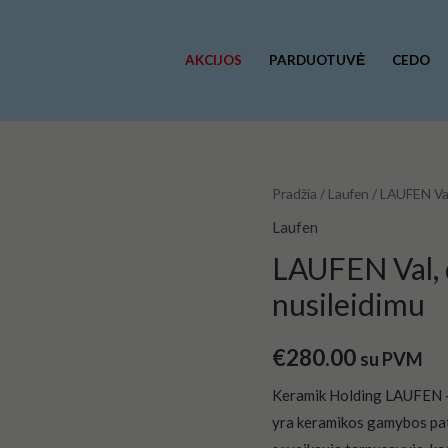
AKCIJOS
PARDUOTUVĖ
CEDO
produkto
Pradžia
/
Laufen
/ LAUFEN Val
kiekis:
Laufen
LAUFEN
LAUFEN Val, d
Val,
nusileidimu
dangtis
balta
€
280.00
matinė
su PVM
su
Keramik Holding LAUFEN – 
lėtu
yra keramikos gamybos pati
nusileidimu