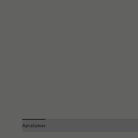
Aprašymas
Atsiliepimai (0)