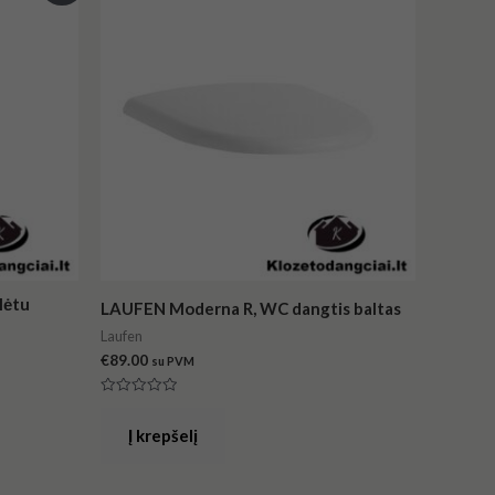
lėtu
LAUFEN Moderna R, WC dangtis baltas
Laufen
€
89.00
su PVM
Įvertinimas:
0
iš
Į krepšelį
5