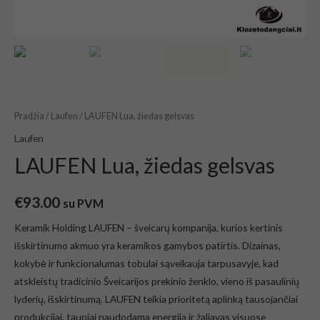
Pradžia
/
Laufen
/ LAUFEN Lua, žiedas gelsvas
Laufen
LAUFEN Lua, žiedas gelsvas
€
93.00
su PVM
Keramik Holding LAUFEN – šveicarų kompanija, kurios kertinis
išskirtinumo akmuo yra keramikos gamybos patirtis. Dizainas,
kokybė ir funkcionalumas tobulai sąveikauja tarpusavyje, kad
atskleistų tradicinio Šveicarijos prekinio ženklo, vieno iš pasaulinių
lyderių, išskirtinumą. LAUFEN teikia prioritetą aplinką tausojančiai
produkcijai, taupiai naudodama energiją ir žaliavas visuose