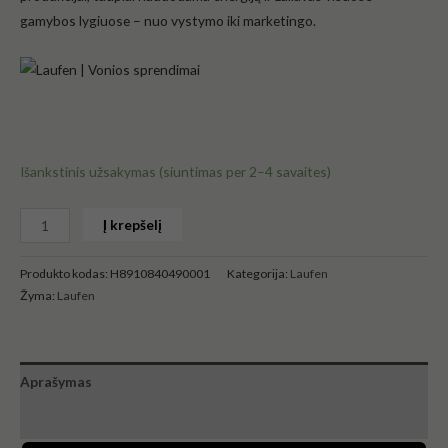
gamybos lygiuose – nuo vystymo iki marketingo.
Išankstinis užsakymas (siuntimas per 2–4 savaites)
Į krepšelį
Produkto kodas:
H8910840490001
Kategorija:
Laufen
Žyma:
Laufen
Aprašymas
Atsiliepimai (0)