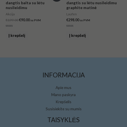
dangtis balta su lėtu
dangtis su lėtu nusileidimu
was:
is:
nusileidimu
graphite matinė
€199.00.
€90.00.
Akcija
Laufen
€
199.00
€
90.00
€
298.00
su PVM
su PVM
Įvertinimas:
Įvertinimas:
0
0
Į krepšelį
Į krepšelį
iš
iš
5
5
INFORMACIJA
Apie mus
Mano paskyra
Krepšelis
Susisiekite su mumis
TAISYKLĖS