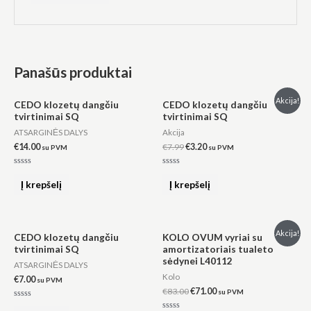
Panašūs produktai
Original
Current
Akcija!
CEDO klozetų dangčiu
CEDO klozetų dangčiu
price
price
tvirtinimai SQ
tvirtinimai SQ
was:
is:
€7.99.
€3.20.
ATSARGINĖS DALYS
Akcija
€
14.00
€
7.99
€
3.20
su PVM
su PVM
Įvertinimas:
Įvertinimas:
0
0
Į krepšelį
Į krepšelį
iš
iš
5
5
Original
Current
Akcija!
CEDO klozetų dangčiu
KOLO OVUM vyriai su
price
price
tvirtinimai SQ
amortizatoriais tualeto
was:
is:
sėdynei L40112
€83.00.
€71.00.
ATSARGINĖS DALYS
Kolo
€
7.00
su PVM
€
83.00
€
71.00
su PVM
Įvertinimas: