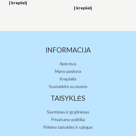
0
Į krepšelį
Įvertinimas:
iš
0
Į krepšelį
5
iš
5
INFORMACIJA
Apie mus
Mano paskyra
Krepšelis
Susisiekite su mumis
TAISYKLĖS
Siuntimas ir grąžinimas
Privatumo politika
Pirkimo taisyklės ir sąlygas