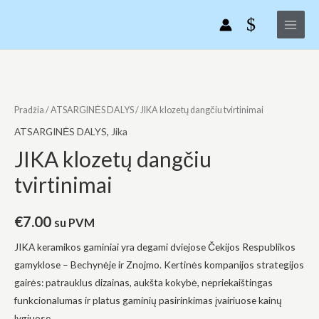
JIKA
Pereiti
Main
klozetų
prie
Menu
dangčiu
turinio
tvirtinimai
produkto
kiekis:
JIKA
Pradžia
/
ATSARGINĖS DALYS
/ JIKA klozetų dangčiu tvirtinimai
klozetų
ATSARGINĖS DALYS
,
Jika
dangčiu
JIKA klozetų dangčiu
tvirtinimai
tvirtinimai
€
7.00
su PVM
JIKA keramikos gaminiai yra degami dviejose Čekijos Respublikos
gamyklose – Bechynėje ir Znojmo. Kertinės kompanijos strategijos
gairės: patrauklus dizainas, aukšta kokybė, nepriekaištingas
funkcionalumas ir platus gaminių pasirinkimas įvairiuose kainų
lygiuose.