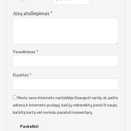
elgesiu, kai
lankotės
mūsų
Jūsų atsiliepimas
*
svetainėje,
padidinate
galimybę
pamatyti
suasmenintą
turinį ir
pasiūlymus.
Pavadinimas
*
El.paštas
*
Noriu savo interneto naršyklėje išsaugoti vardą, el. pašto
adresą ir interneto puslapį, kad jų nebereiktų įvesti iš naujo,
kai kitą kartą vėl norėsiu parašyti komentarą.