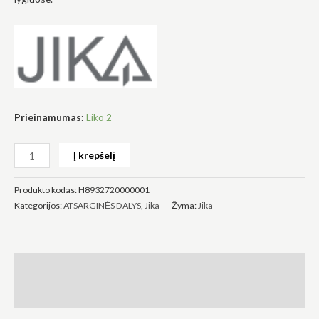
Būtinas
Šie
slapukai
Prieinamumas:
Liko 2
yra
privalomi.
Jie
Į krepšelį
reikalingi,
kad
svetainė
Produkto kodas:
H8932720000001
veiktų.
Kategorijos:
ATSARGINĖS DALYS
,
Jika
Žyma:
Jika
Statistika
Siekdami
Aprašymas
pagerinti
svetainės
Atsiliepimai (0)
funkcionalumą
ir struktūrą,
atsižvelgdami