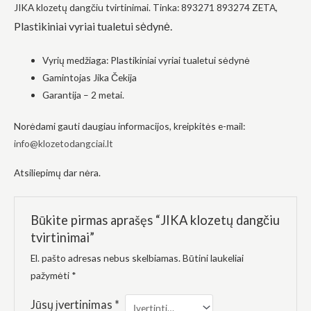
JIKA klozetų dangčiu tvirtinimai. Tinka: 893271 893274 ZETA,
į tai, kaip
svetainė yra
Plastikiniai vyriai tualetui sėdynė.
naudojama.
Vyrių medžiaga: Plastikiniai vyriai tualetui sėdynė
Gamintojas Jika Čekija
Patirtis
Kad mūsų
Garantija – 2 metai.
svetainė
veiktų kuo
Norėdami gauti daugiau informacijos, kreipkitės e-mail:
geriau jūsų
apsilankymo
info@klozetodangciai.lt
metu. Jei
atsisakysite
Atsiliepimų dar nėra.
šių slapukų,
kai kurios
funkcijos iš
svetainės
Būkite pirmas aprašęs “JIKA klozetų dangčiu
išnyks.
tvirtinimai”
El. pašto adresas nebus skelbiamas.
Būtini laukeliai
Rinkodara
pažymėti
*
Dalindamiesi
savo
Jūsų įvertinimas
*
pomėgiais ir