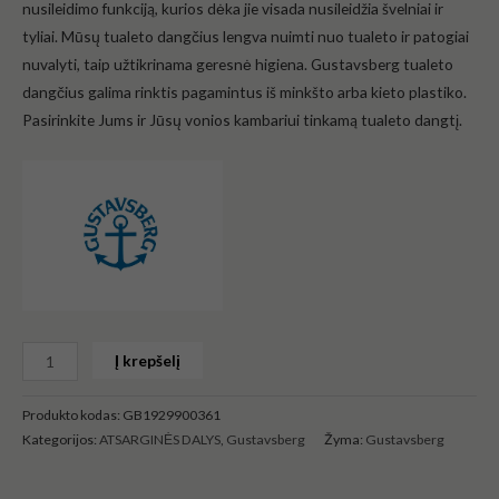
nusileidimo funkciją, kurios dėka jie visada nusileidžia švelniai ir
tyliai. Mūsų tualeto dangčius lengva nuimti nuo tualeto ir patogiai
nuvalyti, taip užtikrinama geresnė higiena. Gustavsberg tualeto
dangčius galima rinktis pagamintus iš minkšto arba kieto plastiko.
Pasirinkite Jums ir Jūsų vonios kambariui tinkamą tualeto dangtį.
Į krepšelį
Produkto kodas:
GB1929900361
Kategorijos:
ATSARGINĖS DALYS
,
Gustavsberg
Žyma:
Gustavsberg