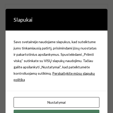
Būkite pirmas aprašęs “Gustavsberg Nordic
300 serija nuo 1992-2002 m. bakelio
Slapukai
dangtelis”
El. pašto adresas nebus skelbiamas.
Būtini laukeliai
pažymėti
*
Savo svetainėje naudojame slapukus, kad suteiktume
jums tinkamiausią patirtį, prisimindami jūsų nuostatas
Jūsų įvertinimas
*
ir pakartotinius apsilankymus. Spustelėdami „Priimti
viską“ sutinkate su VISŲ slapukų naudojimu. Tačiau
Jūsų atsiliepimas
*
galite apsilankyti „Nustatymai“, kad pateiktumėte
kontroliuojamą sutikimą.
Perskaitykite mūsų slapukų
politiką
Pavadinimas
*
Nustatymai