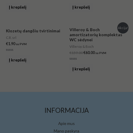
Įvertinimas:
Įvertinimas:
0
0
Į krepšelį
Į krepšelį
iš
iš
5
5
Original
Current
Akcija!
Villeroy & Boch
Klozetų dangčiu tvirtinimai
price
price
amortizatorių komplektas
was:
is:
C.R. srl
WC sėdynei
€159.00.
€60.00.
€
1.90
su PVM
Villeroy & Boch
€
159.00
€
60.00
su PVM
Įvertinimas:
0
Į krepšelį
iš
Įvertinimas:
5
0
Į krepšelį
iš
5
INFORMACIJA
Apie mus
Mano paskyra