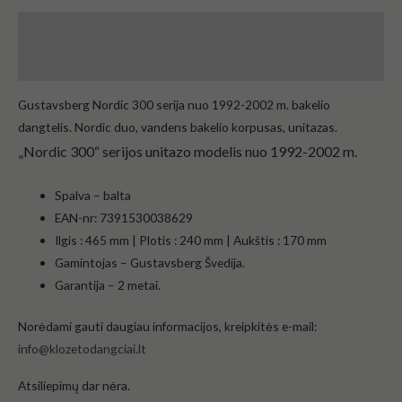
Aprašymas
Atsiliepimai (0)
Gustavsberg Nordic 300 serija nuo 1992-2002 m. bakelio
dangtelis.
Nordic duo, vandens bakelio korpusas, unitazas.
„Nordic 300“ serijos unitazo modelis nuo 1992-2002 m.
Spalva – balta
EAN-nr: 7391530038629
Ilgis
: 465 mm
|
Plotis
: 240 mm
|
Aukštis
: 170 mm
Gamintojas – Gustavsberg Švedija.
Garantija – 2 metai.
Norėdami gauti daugiau informacijos, kreipkitės e-mail:
info@klozetodangciai.lt
Atsiliepimų dar nėra.