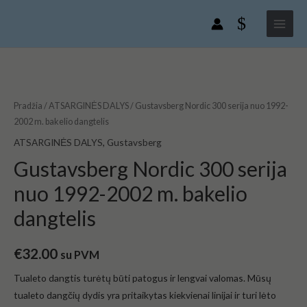
Gustavsberg
Pereiti
Main
Nordic
prie
Menu
300
turinio
serija
nuo
produkto
1992-
kiekis:
2002
Gustavsberg
Pradžia
/
ATSARGINĖS DALYS
/ Gustavsberg Nordic 300 serija nuo 1992-
m.
Nordic
2002 m. bakelio dangtelis
bakelio
300
ATSARGINĖS DALYS
,
Gustavsberg
dangtelis
serija
Gustavsberg Nordic 300 serija
nuo
nuo 1992-2002 m. bakelio
1992-
2002
dangtelis
m.
bakelio
€
32.00
su PVM
dangtelis
Tualeto dangtis turėtų būti patogus ir lengvai valomas. Mūsų
tualeto dangčių dydis yra pritaikytas kiekvienai linijai ir turi lėto