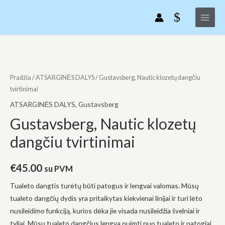
Gustavsberg,
Pereiti
Main
Nautic
prie
Menu
klozetų
turinio
dangčiu
tvirtinimai
produkto
kiekis:
Gustavsberg,
Pradžia
/
ATSARGINĖS DALYS
/ Gustavsberg, Nautic klozetų dangčiu
Nautic
tvirtinimai
klozetų
ATSARGINĖS DALYS
,
Gustavsberg
dangčiu
Gustavsberg, Nautic klozetų
tvirtinimai
dangčiu tvirtinimai
€
45.00
su PVM
Tualeto dangtis turėtų būti patogus ir lengvai valomas. Mūsų
tualeto dangčių dydis yra pritaikytas kiekvienai linijai ir turi lėto
nusileidimo funkciją, kurios dėka jie visada nusileidžia švelniai ir
tyliai. Mūsų tualeto dangčius lengva nuimti nuo tualeto ir patogiai