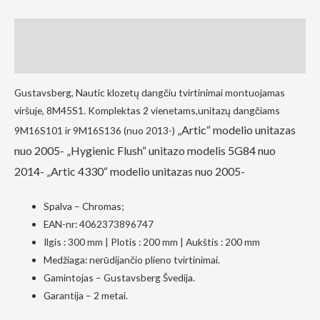
į tai, kaip
svetainė yra
Aprašymas
naudojama.
Atsiliepimai (0)
Patirtis
Gustavsberg, Nautic klozetų dangčiu tvirtinimai montuojamas
Kad mūsų
svetainė
viršuje, 8M45S1.
Komplektas 2 vienetams,unitazų dangčiams
veiktų kuo
„Artic“ modelio unitazas
9M16S101 ir 9M16S136 (nuo 2013-)
geriau jūsų
apsilankymo
nuo 2005-
„Hygienic Flush“ unitazo modelis 5G84 nuo
metu. Jei
atsisakysite
2014-
„Artic 4330“ modelio unitazas nuo 2005-
šių slapukų,
kai kurios
funkcijos iš
Spalva – Chromas;
svetainės
EAN-nr: 4062373896747
išnyks.
Ilgis
: 300 mm
|
Plotis
: 200 mm
|
Aukštis
: 200 mm
Medžiaga: nerūdijančio plieno tvirtinimai.
Rinkodara
Gamintojas – Gustavsberg Švedija.
Dalindamiesi
Garantija – 2 metai.
savo
pomėgiais ir