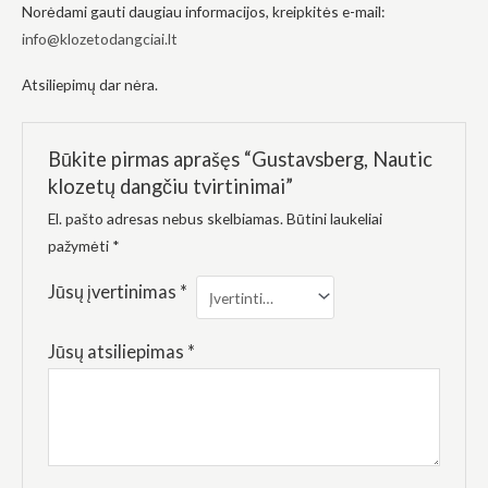
elgesiu, kai
Norėdami gauti daugiau informacijos, kreipkitės e-mail:
lankotės
info@klozetodangciai.lt
mūsų
svetainėje,
padidinate
Atsiliepimų dar nėra.
galimybę
pamatyti
suasmenintą
turinį ir
Būkite pirmas aprašęs “Gustavsberg, Nautic
pasiūlymus.
klozetų dangčiu tvirtinimai”
El. pašto adresas nebus skelbiamas.
Būtini laukeliai
pažymėti
*
Jūsų įvertinimas
*
Jūsų atsiliepimas
*