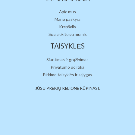
Apie mus
Mano paskyra
Krepšelis
Susisiekite su mumis
TAISYKLĖS
Siuntimas ir grąžinimas
Privatumo politika
Pirkimo taisyklės ir sąlygas
JŪSŲ PREKIŲ KELIONE RŪPINASI: