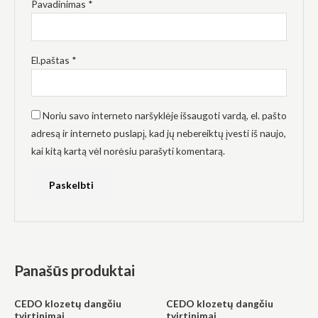
Pavadinimas
*
El.paštas
*
Noriu savo interneto naršyklėje išsaugoti vardą, el. pašto
adresą ir interneto puslapį, kad jų nebereiktų įvesti iš naujo,
kai kitą kartą vėl norėsiu parašyti komentarą.
Panašūs produktai
CEDO klozetų dangčiu
CEDO klozetų dangčiu
tvirtinimai
tvirtinimai