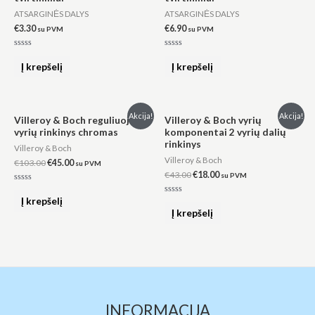
ATSARGINĖS DALYS
ATSARGINĖS DALYS
€
3.30
€
6.90
su PVM
su PVM
Įvertinimas:
Įvertinimas:
0
0
Į krepšelį
Į krepšelį
iš
iš
5
5
Original
Current
Original
Current
Akcija!
Akcija!
Villeroy & Boch reguliuojamų
Villeroy & Boch vyrių
price
price
price
price
vyrių rinkinys chromas
komponentai 2 vyrių dalių
was:
is:
was:
is:
rinkinys
€103.00.
€45.00.
€43.00.
€18.00.
Villeroy & Boch
Villeroy & Boch
€
103.00
€
45.00
su PVM
€
43.00
€
18.00
su PVM
Įvertinimas:
0
Į krepšelį
Įvertinimas:
iš
0
Į krepšelį
5
iš
5
INFORMACIJA