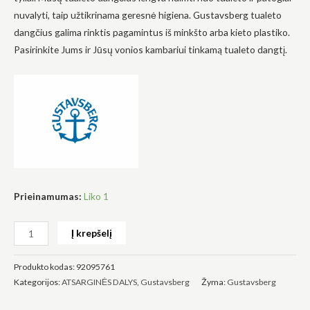
nuvalyti, taip užtikrinama geresnė higiena. Gustavsberg tualeto
dangčius galima rinktis pagamintus iš minkšto arba kieto plastiko.
Pasirinkite Jums ir Jūsų vonios kambariui tinkamą tualeto dangtį.
Būtinas
Šie
slapukai
yra
privalomi.
Jie
reikalingi,
kad
svetainė
veiktų.
Prieinamumas:
Liko 1
Į krepšelį
Statistika
Siekdami
pagerinti
Produkto kodas:
92095761
svetainės
Kategorijos:
ATSARGINĖS DALYS
,
Gustavsberg
Žyma:
Gustavsberg
funkcionalumą
ir struktūrą,
atsižvelgdami