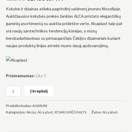
Kokybė ir dizainas atlieka pagrindinį vaidmenį įmonės filosofijoje.
Aukščiausios kokybės prekės ženklas ALCA pristato elegantiškų
gaminių asortimentą su aukšta pridėtine verte. Alcaplast taip pat
yra naujų santechnikos tendencijų kūrėjas, o mūsų
Būtinas
bendradarbiavimas su pirmaujančiais Čekijos dizaineriais kuriant
Šie
naujas produktų linijas atnešė mums daug apdovanojimų.
slapukai
yra
privalomi.
Jie
reikalingi,
kad
Prieinamumas:
Liko 5
svetainė
veiktų.
Į krepšelį
Statistika
Produkto kodas:
A160UNI
Siekdami
pagerinti
Kategorijos:
Akcija
,
Alca plast
,
ATSARGINĖS DALYS
Žyma:
Alca plast
svetainės
funkcionalumą
ir struktūrą,
atsižvelgdami