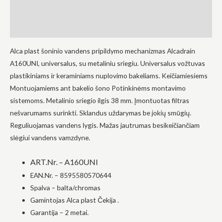
į tai, kaip
Aprašymas
svetainė yra
naudojama.
Atsiliepimai (0)
Alca plast šoninio vandens pripildymo mechanizmas Alcadrain
Patirtis
A160UNI, universalus, su metaliniu sriegiu. Universalus vožtuvas
Kad mūsų
svetainė
plastikiniams ir keraminiams nuplovimo bakeliams. Keičiamiesiems
veiktų kuo
Montuojamiems ant bakelio šono Potinkinėms montavimo
geriau jūsų
sistemoms. Metalinio sriegio ilgis 38 mm. Įmontuotas filtras
apsilankymo
metu. Jei
nešvarumams surinkti. Sklandus uždarymas be jokių smūgių.
atsisakysite
Reguliuojamas vandens lygis. Mažas jautrumas besikeičiančiam
šių slapukų,
kai kurios
slėgiui vandens vamzdyne.
funkcijos iš
svetainės
išnyks.
ART.Nr. – A160UNI
EAN.Nr. – 8595580570644
Spalva – balta/chromas
Rinkodara
Gamintojas Alca plast Čekija .
Dalindamiesi
savo
Garantija – 2 metai.
pomėgiais ir