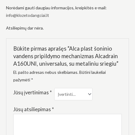
elgesiu, kai
lankotės
Norėdami gauti daugiau informacijos, kreipkitės e-mail:
mūsų
info@klozetodangciai.lt
svetainėje,
padidinate
Atsiliepimų dar nėra.
galimybę
pamatyti
suasmenintą
turinį ir
Būkite pirmas aprašęs “Alca plast šoninio
pasiūlymus.
vandens pripildymo mechanizmas Alcadrain
A160UNI, universalus, su metaliniu sriegiu”
El. pašto adresas nebus skelbiamas.
Būtini laukeliai
pažymėti
*
Jūsų įvertinimas
*
Jūsų atsiliepimas
*