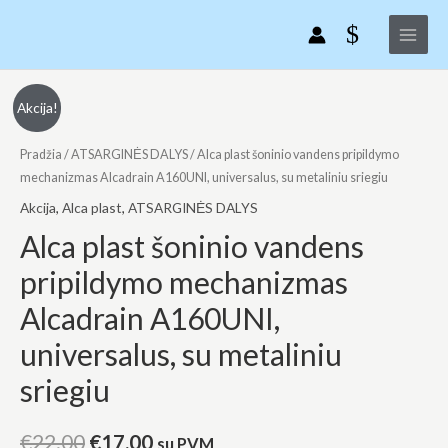
Alca
Pereiti
Main
plast
prie
Menu
šoninio
turinio
vandens
pripildymo
produkto
Original
Current
Akcija!
mechanizmas
kiekis:
price
price
Alcadrain
Alca
Pradžia
/
ATSARGINĖS DALYS
/ Alca plast šoninio vandens pripildymo
A160UNI,
plast
mechanizmas Alcadrain A160UNI, universalus, su metaliniu sriegiu
was:
is:
universalus,
šoninio
Akcija
,
Alca plast
,
ATSARGINĖS DALYS
€22.00.
€17.00.
su
vandens
Alca plast šoninio vandens
metaliniu
pripildymo
pripildymo mechanizmas
sriegiu
mechanizmas
Alcadrain
Alcadrain A160UNI,
A160UNI,
universalus, su metaliniu
universalus,
su
sriegiu
metaliniu
sriegiu
€
22.00
€
17.00
su PVM