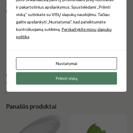
sukurtas ir pritaikytas pagyvenusių žmonių ir riboto judrumo
ir pakartotinius apsilankymus. Spustelėdami „Priimti
poreikiams.
viską“ sutinkate su VISŲ slapukų naudojimu. Tačiau
galite apsilankyti „Nustatymai“, kad pateiktumėte
Spalva – balta;
kontroliuojamą sutikimą.
Perskaitykite mūsų slapukų
Vyrio tipas Standartinis
politiką
Apvali forma
Svoris – 2,1kg.
Gmintojas – Cersanit Lenkija.
Garantija – 2 metai.
Nustatymai
Norėdami gauti daugiau informacijos, kreipkitės e-mail:
Priimti viską
info@klozetodangciai.lt
Panašūs produktai