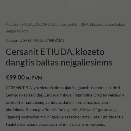
Pradžia
/
SPECIALUS DANGČIAI
/ Cersanit ETIUDA, klozeto dangtis baltas
neįgaliesiems
Cersanit
,
SPECIALUS DANGČIAI
Cersanit ETIUDA, klozeto
dangtis baltas neįgaliesiems
€
99.00
su PVM
CERSANIT S.A. yra viena iš pirmaujančių gamybos įmonių, turinti
Lenkijos kapitalo dalį Europos rinkoje. Pagrindinė Grupės veikla yra
produktų, naudojamų vonios apdailai ir įrengimui, gamyba ir
platinimas. Su naujoviškomis funkcijomis „Cersanit“ garantuoja
ilgametį pasitenkinimą ir ilgalaikę estetinę vertę. Lėtai užsidarantis
tualeto dangčiai yra saugus net ir mažiausiems vaikams.