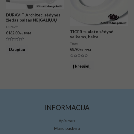
DURAVIT Architec, sėdynės
žiedas baltas NEĮGALIŲJŲ
Duravit
TIGER tualeto sėdynė
€
162.00
su PVM
vaikams, balta
Tiger
Įvertinimas:
0
Daugiau
€
8.90
su PVM
iš
5
Įvertinimas:
0
Į krepšelį
iš
5
INFORMACIJA
Apie mus
Mano paskyra