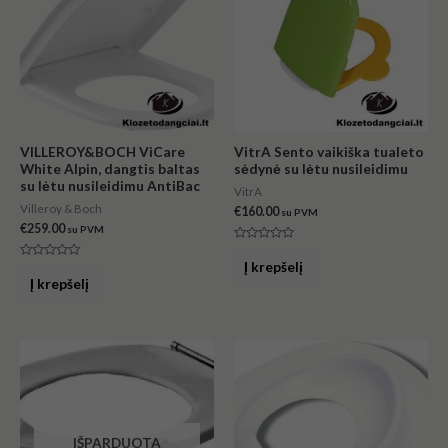
VILLEROY&BOCH ViCare
VitrA Sento vaikiška tualeto
White Alpin, dangtis baltas
sėdynė su lėtu nusileidimu
su lėtu nusileidimu AntiBac
VitrA
Villeroy & Boch
€
160.00
su PVM
€
259.00
su PVM
Įvertinimas:
0
Į krepšelį
Įvertinimas:
iš
0
Į krepšelį
5
iš
5
IŠPARDUOTA