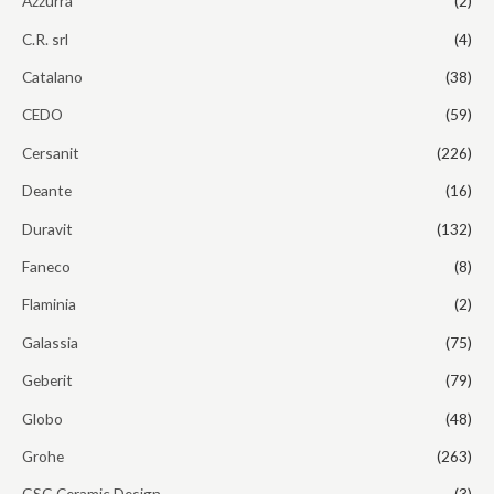
Azzurra
(2)
elgesiu, kai
lankotės
C.R. srl
(4)
mūsų
svetainėje,
Catalano
(38)
padidinate
galimybę
CEDO
(59)
pamatyti
suasmenintą
Cersanit
(226)
turinį ir
pasiūlymus.
Deante
(16)
Duravit
(132)
Faneco
(8)
Flaminia
(2)
Galassia
(75)
Geberit
(79)
Globo
(48)
Grohe
(263)
GSG Ceramic Design
(3)