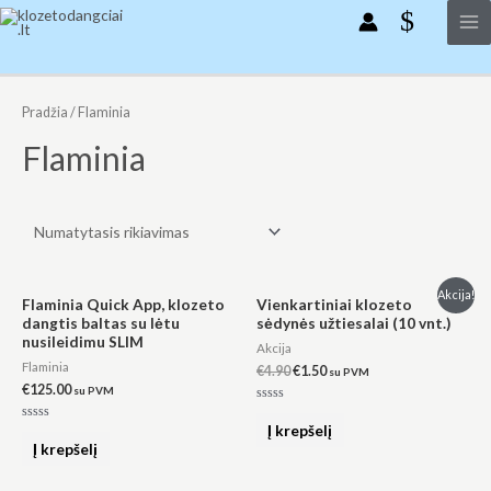
Pereiti
Ma
prie
Me
turinio
Pradžia
/ Flaminia
Flaminia
Original
Current
Akcija!
Flaminia Quick App, klozeto
Vienkartiniai klozeto
price
price
dangtis baltas su lėtu
sėdynės užtiesalai (10 vnt.)
was:
is:
nusileidimu SLIM
€4.90.
€1.50.
Akcija
Flaminia
€
4.90
€
1.50
su PVM
€
125.00
su PVM
Įvertinimas:
0
Į krepšelį
Įvertinimas:
iš
0
Į krepšelį
5
iš
5