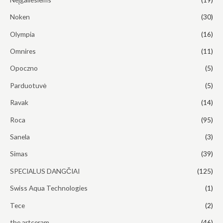
Noken
(30)
Olympia
(16)
Omnires
(11)
Opoczno
(5)
Parduotuvė
(5)
Ravak
(14)
Roca
(95)
Sanela
(3)
Simas
(39)
SPECIALUS DANGČIAI
(125)
Swiss Aqua Technologies
(1)
Tece
(2)
the.artceram
(46)