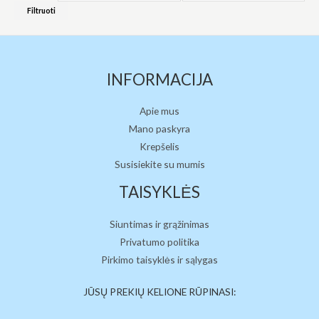
Filtruoti
INFORMACIJA
Apie mus
Mano paskyra
Krepšelis
Susisiekite su mumis
TAISYKLĖS
Siuntimas ir grąžinimas
Privatumo politika
Pirkimo taisyklės ir sąlygas
JŪSŲ PREKIŲ KELIONE RŪPINASI: