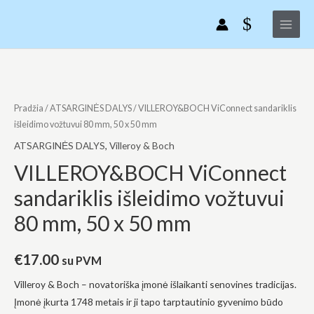
VILLEROY&BOCH
Pereiti
Main
ViConnect
prie
Menu
sandariklis
turinio
išleidimo
vožtuvui
produkto
80
kiekis:
mm,
VILLEROY&BOCH
Pradžia
/
ATSARGINĖS DALYS
/ VILLEROY&BOCH ViConnect sandariklis
50
ViConnect
išleidimo vožtuvui 80 mm, 50 x 50 mm
x
sandariklis
ATSARGINĖS DALYS
,
Villeroy & Boch
50
išleidimo
VILLEROY&BOCH ViConnect
mm
vožtuvui
sandariklis išleidimo vožtuvui
80
mm,
80 mm, 50 x 50 mm
50
x
€
17.00
su PVM
50
mm
Villeroy & Boch – novatoriška įmonė išlaikanti senovines tradicijas.
Įmonė įkurta 1748 metais ir ji tapo tarptautinio gyvenimo būdo