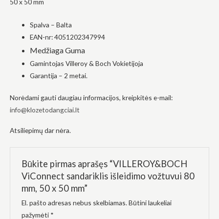
50 x 50 mm
į tai, kaip
svetainė yra
Spalva – Balta
naudojama.
EAN-nr: 4051202347994
Medžiaga Guma
Patirtis
Gamintojas Villeroy & Boch Vokietijoja
Kad mūsų
svetainė
Garantija – 2 metai.
veiktų kuo
geriau jūsų
Norėdami gauti daugiau informacijos, kreipkitės e-mail:
apsilankymo
metu. Jei
info@klozetodangciai.lt
atsisakysite
šių slapukų,
Atsiliepimų dar nėra.
kai kurios
funkcijos iš
svetainės
išnyks.
Būkite pirmas aprašęs “VILLEROY&BOCH
ViConnect sandariklis išleidimo vožtuvui 80
mm, 50 x 50 mm”
Rinkodara
Dalindamiesi
El. pašto adresas nebus skelbiamas.
Būtini laukeliai
savo
pomėgiais ir
pažymėti
*