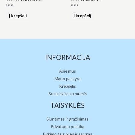
Įvertinimas:
Įvertinimas:
0
0
Į krepšelį
Į krepšelį
iš
iš
5
5
INFORMACIJA
Apie mus
Mano paskyra
Krepšelis
Susisiekite su mumis
TAISYKLĖS
Siuntimas ir grąžinimas
Privatumo politika
Pirkimo taisyklės ir sąlygas