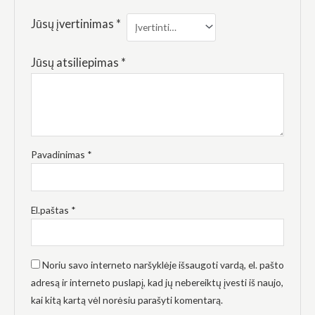
elgesiu, kai
lankotės
Jūsų įvertinimas
*
mūsų
svetainėje,
padidinate
Jūsų atsiliepimas
*
galimybę
pamatyti
suasmenintą
turinį ir
pasiūlymus.
Pavadinimas
*
El.paštas
*
Noriu savo interneto naršyklėje išsaugoti vardą, el. pašto
adresą ir interneto puslapį, kad jų nebereiktų įvesti iš naujo,
kai kitą kartą vėl norėsiu parašyti komentarą.