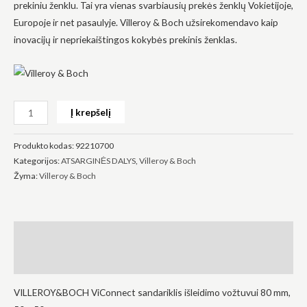
prekiniu ženklu. Tai yra vienas svarbiausių prekės ženklų Vokietijoje,
Europoje ir net pasaulyje. Villeroy & Boch užsirekomendavo kaip
inovacijų ir nepriekaištingos kokybės prekinis ženklas.
Būtinas
Šie
slapukai
Į krepšelį
yra
privalomi.
Jie
Produkto kodas:
92210700
reikalingi,
Kategorijos:
ATSARGINĖS DALYS
,
Villeroy & Boch
kad
Žyma:
Villeroy & Boch
svetainė
veiktų.
Aprašymas
Statistika
Siekdami
pagerinti
Atsiliepimai (0)
svetainės
funkcionalumą
VILLEROY&BOCH ViConnect sandariklis išleidimo vožtuvui 80 mm,
ir struktūrą,
atsižvelgdami