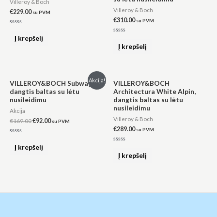
Villeroy & Boch
Villeroy & Boch
€
229.00
su PVM
€
310.00
su PVM
Įvertinimas:
0
Į krepšelį
Įvertinimas:
iš
0
Į krepšelį
5
iš
5
Original
Current
Akcija!
VILLEROY&BOCH Subway,
VILLEROY&BOCH
price
price
dangtis baltas su lėtu
Architectura White Alpin,
was:
is:
nusileidimu
dangtis baltas su lėtu
€169.00.
€92.00.
nusileidimu
Akcija
Villeroy & Boch
€
169.00
€
92.00
su PVM
€
289.00
su PVM
Įvertinimas:
0
Į krepšelį
Įvertinimas:
iš
0
Į krepšelį
5
iš
5