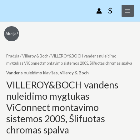
VILLEROY&BOCH
Pereiti
Main
vandens
prie
Menu
nuleidimo
turinio
mygtukas
ViConnect
produkto
Original
Current
Akcija!
montavimo
kiekis:
price
price
sistemos
VILLEROY&BOCH
200S,
vandens
Pradžia
/
Villeroy & Boch
/ VILLEROY&BOCH vandens nuleidimo
was:
is:
Šlifuotas
nuleidimo
mygtukas ViConnect montavimo sistemos 200S, Šlifuotas chromas spalva
€130.00.
€85.00.
chromas
mygtukas
Vandens nuleidimo klavišas
,
Villeroy & Boch
spalva
ViConnect
VILLEROY&BOCH vandens
montavimo
nuleidimo mygtukas
sistemos
200S,
ViConnect montavimo
Šlifuotas
sistemos 200S, Šlifuotas
chromas
spalva
chromas spalva