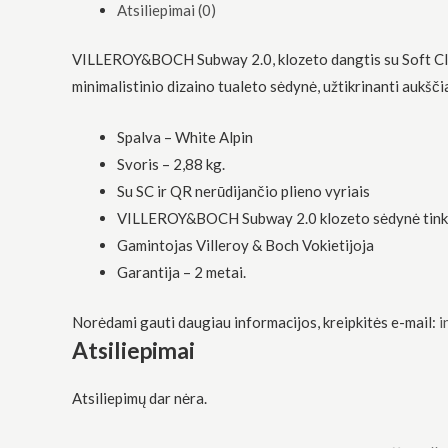
Atsiliepimai (0)
funkcionalumą
ir struktūrą,
atsižvelgdami
VILLEROY&BOCH Subway 2.0, klozeto dangtis su Soft Cl
į tai, kaip
svetainė yra
minimalistinio dizaino tualeto sėdynė, užtikrinanti aukšč
naudojama.
Spalva – White Alpin
Svoris – 2,88 kg.
Patirtis
Kad mūsų
Su SC ir QR nerūdijančio plieno vyriais
svetainė
VILLEROY&BOCH Subway 2.0 klozeto sėdynė tin
veiktų kuo
geriau jūsų
Gamintojas Villeroy & Boch Vokietijoja
apsilankymo
Garantija – 2 metai.
metu. Jei
atsisakysite
šių slapukų,
Norėdami gauti daugiau informacijos, kreipkitės e-mail:
i
kai kurios
Atsiliepimai
funkcijos iš
svetainės
išnyks.
Atsiliepimų dar nėra.