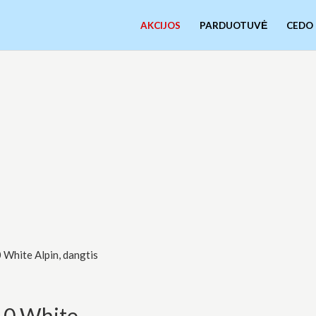
AKCIJOS
PARDUOTUVĖ
CEDO
hite Alpin, dangtis
0 White