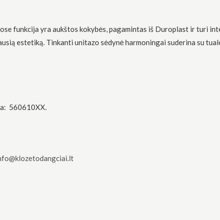
ose funkcija
yra aukštos kokybės, pagamintas iš Duroplast ir turi in
iausią estetiką. Tinkanti unitazo sėdynė harmoningai suderina su tual
ka: 560610XX.
nfo@klozetodangciai.lt