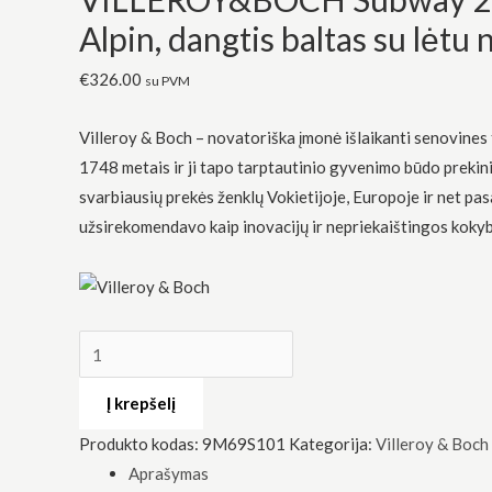
Alpin, dangtis baltas su lėtu
€
326.00
su PVM
Villeroy & Boch – novatoriška įmonė išlaikanti senovines t
1748 metais ir ji tapo tarptautinio gyvenimo būdo prekini
Būtinas
Šie
svarbiausių prekės ženklų Vokietijoje, Europoje ir net pas
slapukai
užsirekomendavo kaip inovacijų ir nepriekaištingos kokyb
yra
privalomi.
Jie
reikalingi,
kad
svetainė
veiktų.
Į krepšelį
Statistika
Produkto kodas:
9M69S101
Kategorija:
Villeroy & Boch
Siekdami
pagerinti
Aprašymas
svetainės