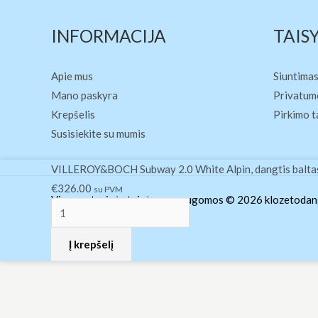
INFORMACIJA
TAIS
Apie mus
Siuntimas
Mano paskyra
Privatumo
Krepšelis
Pirkimo t
Susisiekite su mumis
produkto
VILLEROY&BOCH Subway 2.0 White Alpin, dangtis baltas 
kiekis:
€
326.00
su PVM
Visos autorinės teisės yra saugomos © 2026 klozetodang
VILLEROY&BOCH
Subway
Į krepšelį
2.0
White
Alpin,
dangtis