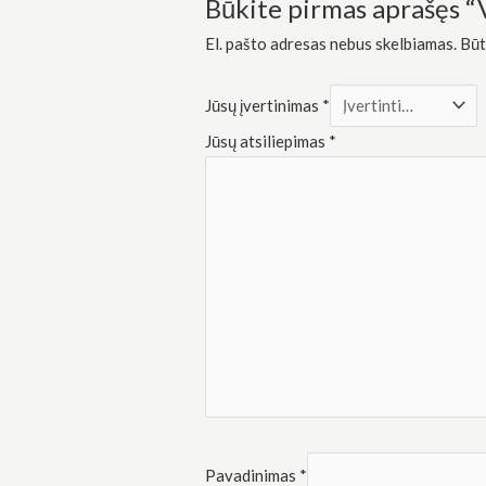
Būkite pirmas aprašęs “
Rinkodara
Dalindamiesi
El. pašto adresas nebus skelbiamas.
Būt
savo
pomėgiais ir
elgesiu, kai
lankotės
Jūsų įvertinimas
*
mūsų
svetainėje,
Jūsų atsiliepimas
*
padidinate
galimybę
pamatyti
suasmenintą
turinį ir
pasiūlymus.
Pavadinimas
*