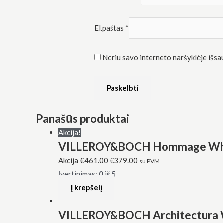
El.paštas
*
Noriu savo interneto naršyklėje išsaug
Panašūs produktai
Akcija!
VILLEROY&BOCH Hommage White A
Akcija
€
461.00
€
379.00
su PVM
Įvertinimas:
0
iš 5
Į krepšelį
VILLEROY&BOCH Architectura Wh