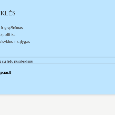
YKLĖS
 ir grąžinimas
 politika
aisyklės ir sąlygas
su lėtu nusileidimu
ciai.lt