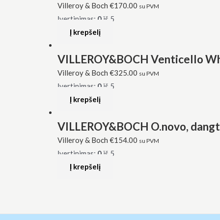
Villeroy & Boch
€
170.00
su PVM
Įvertinimas:
0
iš 5
Į krepšelį
VILLEROY&BOCH Venticello White
Villeroy & Boch
€
325.00
su PVM
Įvertinimas:
0
iš 5
Į krepšelį
VILLEROY&BOCH O.novo, dangtis 
Villeroy & Boch
€
154.00
su PVM
Įvertinimas:
0
iš 5
Į krepšelį