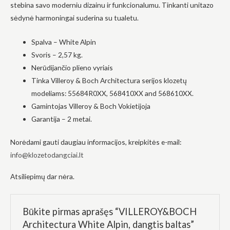
stebina savo moderniu dizainu ir funkcionalumu. Tinkanti unitazo
į tai, kaip
svetainė yra
sėdynė harmoningai suderina su tualetu.
naudojama.
Spalva – White Alpin
Svoris – 2,57 kg.
Patirtis
Nerūdijančio plieno vyriais
Kad mūsų
svetainė
Tinka Villeroy & Boch Architectura serijos klozetų
veiktų kuo
modeliams: 55684R0XX, 568410XX and 568610XX.
geriau jūsų
apsilankymo
Gamintojas Villeroy & Boch Vokietijoja
metu. Jei
Garantija – 2 metai.
atsisakysite
šių slapukų,
kai kurios
Norėdami gauti daugiau informacijos, kreipkitės e-mail:
funkcijos iš
info@klozetodangciai.lt
svetainės
išnyks.
Atsiliepimų dar nėra.
Rinkodara
Dalindamiesi
Būkite pirmas aprašęs “VILLEROY&BOCH
savo
Architectura White Alpin, dangtis baltas”
pomėgiais ir