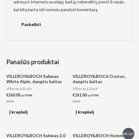
adresą ir interneto puslapį, kad jų nebereiktų įvesti iš naujo,
kai kitą kartą vėl norėsiu parašyti komentarą.
Panašūs produktai
VILLEROY&BOCH Subway
VILLEROY&BOCH O.novo,
White Alpin, dangtis baltas
dangtis baltas
Villeroy & Boch
Villeroy & Boch
€
260.00
€
161.00
su PVM
su PVM
Įvertinimas:
Įvertinimas:
0
0
Į krepšelį
Į krepšelį
iš
iš
5
5
Original
Current
Akcija!
VILLEROY&BOCH Subway 2.0
VILLEROY&BOCH Hommage
price
price