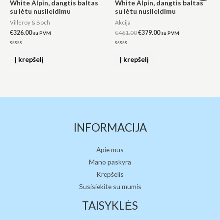
White Alpin, dangtis baltas
White Alpin, dangtis baltas
was:
is:
su lėtu nusileidimu
su lėtu nusileidimu
€461.00.
€379.00.
Villeroy & Boch
Akcija
€
326.00
€
461.00
€
379.00
su PVM
su PVM
Įvertinimas:
Įvertinimas:
0
0
Į krepšelį
Į krepšelį
iš
iš
5
5
INFORMACIJA
Apie mus
Mano paskyra
Krepšelis
Susisiekite su mumis
TAISYKLĖS