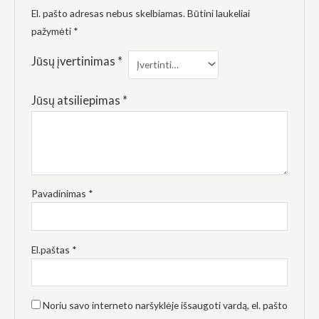
elgesiu, kai
El. pašto adresas nebus skelbiamas.
Būtini laukeliai
lankotės
mūsų
pažymėti
*
svetainėje,
padidinate
Jūsų įvertinimas
*
galimybę
pamatyti
suasmenintą
Jūsų atsiliepimas
*
turinį ir
pasiūlymus.
Pavadinimas
*
El.paštas
*
Noriu savo interneto naršyklėje išsaugoti vardą, el. pašto