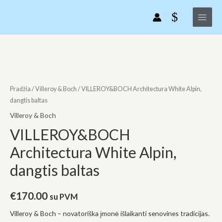
VILLEROY&BOCH
Pereiti
Main
Architectura
prie
Menu
White
turinio
Alpin,
dangtis
produkto
baltas
kiekis:
VILLEROY&BOCH
Architectura
Pradžia
/
Villeroy & Boch
/ VILLEROY&BOCH Architectura White Alpin,
White
dangtis baltas
Alpin,
Villeroy & Boch
dangtis
VILLEROY&BOCH
baltas
Architectura White Alpin,
dangtis baltas
€
170.00
su PVM
Villeroy & Boch – novatoriška įmonė išlaikanti senovines tradicijas.