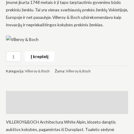
Įmonė įkurta 1748 metais ir ji tapo tarptautinio gyvenimo būdo
prekiniu ženklu. Tai yra vienas svarbiausių prekės ženklų Vokietijoje,
Europoje ir net pasaulyje. Villeroy & Boch užsirekomendavo kaip
inovacijų ir nepriekaištingos kokybės prekinis ženklas.
Būtinas
Šie
slapukai
yra
Į krepšelį
privalomi.
Jie
reikalingi,
Kategorija:
Villeroy & Boch
Žyma:
Villeroy & Boch
kad
svetainė
veiktų.
Aprašymas
Statistika
Atsiliepimai (0)
Siekdami
pagerinti
svetainės
VILLEROY&BOCH Architectura White Alpin, klozeto dangtis
funkcionalumą
ir struktūrą,
aukštos kokybės, pagamintas iš Duroplast. Tualeto sėdynė
atsižvelgdami