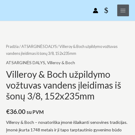
Villeroy
Pereiti
Main
&
prie
Menu
Boch
turinio
užpildymo
vožtuvas
produkto
vandens
kiekis:
įleidimas
Villeroy
Pradžia
/
ATSARGINĖS DALYS
/ Villeroy & Boch užpildymo vožtuvas
iš
&
vandens įleidimas iš šonų 3/8, 152x235mm
šonų
Boch
ATSARGINĖS DALYS
,
Villeroy & Boch
3/8,
užpildymo
Villeroy & Boch užpildymo
152x235mm
vožtuvas
vožtuvas vandens įleidimas iš
vandens
įleidimas
šonų 3/8, 152x235mm
iš
šonų
€
36.00
su PVM
3/8,
152x235mm
Villeroy & Boch – novatoriška įmonė išlaikanti senovines tradicijas.
Įmonė įkurta 1748 metais ir ji tapo tarptautinio gyvenimo būdo