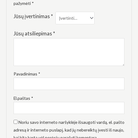
elgesiu, kai
pažymėti
*
lankotės
mūsų
Jūsų įvertinimas
*
svetainėje,
padidinate
galimybę
Jūsų atsiliepimas
*
pamatyti
suasmenintą
turinį ir
pasiūlymus.
Pavadinimas
*
El.paštas
*
Noriu savo interneto naršyklėje išsaugoti vardą, el. pašto
adresą ir interneto puslapį, kad jų nebereiktų įvesti iš naujo,
kai kitą kartą vėl norėsiu parašyti komentarą.