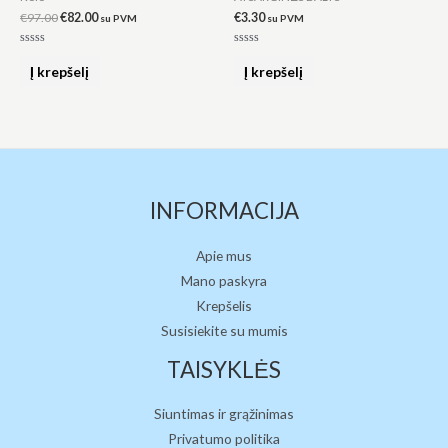
€
97.00
€
82.00
€
3.30
su PVM
su PVM
Įvertinimas:
Įvertinimas:
0
0
Į krepšelį
Į krepšelį
iš
iš
5
5
INFORMACIJA
Apie mus
Mano paskyra
Krepšelis
Susisiekite su mumis
TAISYKLĖS
Siuntimas ir grąžinimas
Privatumo politika