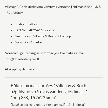
į tai, kaip
Villeroy & Boch užpildymo vožtuvas vandens įleidimas iš šonų 3/8,
svetainė yra
naudojama.
152x235mm
Spalva – baltas
Patirtis
EAN.Nr. – 4025416572237
Kad mūsų
Gmintojas – Villeroy & Boch Vokietijoja
svetainė
veiktų kuo
Garantija –1 metai.
geriau jūsų
apsilankymo
metu. Jei
Norėdami gauti daugiau informacijos, kreipkitės e-mail:
atsisakysite
info@klozetodangciai.lt
šių slapukų,
kai kurios
Atsiliepimų dar nėra.
funkcijos iš
svetainės
išnyks.
Būkite pirmas aprašęs “Villeroy & Boch
užpildymo vožtuvas vandens įleidimas iš
Rinkodara
šonų 3/8, 152x235mm”
Dalindamiesi
savo
El. pašto adresas nebus skelbiamas.
Būtini laukeliai
pomėgiais ir