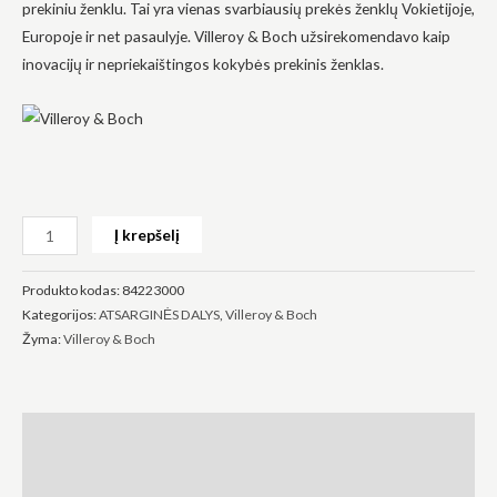
prekiniu ženklu. Tai yra vienas svarbiausių prekės ženklų Vokietijoje,
Europoje ir net pasaulyje. Villeroy & Boch užsirekomendavo kaip
inovacijų ir nepriekaištingos kokybės prekinis ženklas.
Būtinas
Šie
slapukai
yra
privalomi.
Į krepšelį
Jie
reikalingi,
kad
Produkto kodas:
84223000
svetainė
veiktų.
Kategorijos:
ATSARGINĖS DALYS
,
Villeroy & Boch
Žyma:
Villeroy & Boch
Statistika
Siekdami
pagerinti
Aprašymas
svetainės
funkcionalumą
Atsiliepimai (0)
ir struktūrą,
atsižvelgdami