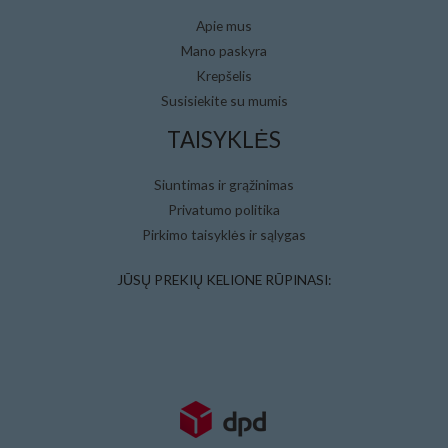
Apie mus
Mano paskyra
Krepšelis
Susisiekite su mumis
TAISYKLĖS
Siuntimas ir grąžinimas
Privatumo politika
Pirkimo taisyklės ir sąlygas
JŪSŲ PREKIŲ KELIONE RŪPINASI: