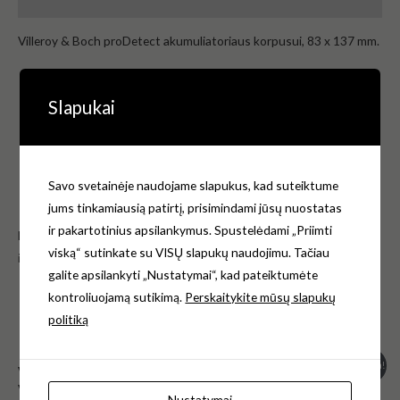
Atsiliepimai (0)
Villeroy & Boch proDetect akumuliatoriaus korpusui, 83 x 137 mm.
Spalva –
Slapukai
EAN.Nr. – 4051202379391
Gmintojas – Villeroy & Boch Vokietijoja
Garantija –1 metai.
Paveikslėliai pateikti tik iliustraciniais tikslais. Atskirai
Savo svetainėje naudojame slapukus, kad suteiktume
neparduodama.
jums tinkamiausią patirtį, prisimindami jūsų nuostatas
ir pakartotinius apsilankymus. Spustelėdami „Priimti
Norėdami gauti daugiau informacijos, kreipkitės e-mail:
viską“ sutinkate su VISŲ slapukų naudojimu. Tačiau
info@klozetodangciai.lt
galite apsilankyti „Nustatymai“, kad pateiktumėte
kontroliuojamą sutikimą.
Perskaitykite mūsų slapukų
politiką
Panašūs produktai
Original
Current
Original
Current
Akcija!
Akcija!
Villeroy & Boch fiksuotų
Villeroy & Boch
price
price
price
price
vyrių komplektas chromas
amortizatorių komplektas
was:
is:
was:
is:
Nustatymai