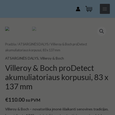
Villeroy
Pereiti
Main
&
prie
Menu
Boch
turinio
proDetect
akumuliatoriaus
produkto
korpusui,
kiekis:
83
Villeroy
Pradžia
/
ATSARGINĖS DALYS
/ Villeroy & Boch proDetect
x
&
akumuliatoriaus korpusui, 83 x 137 mm
137
Boch
ATSARGINĖS DALYS
,
Villeroy & Boch
mm
proDetect
akumuliatoriaus
Villeroy & Boch proDetect
korpusui,
akumuliatoriaus korpusui, 83 x
83
137 mm
x
137
mm
€
110.00
su PVM
Villeroy & Boch – novatoriška įmonė išlaikanti senovines tradicijas.