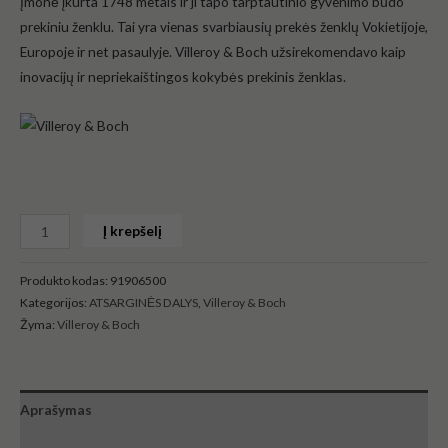
Įmonė įkurta 1748 metais ir ji tapo tarptautinio gyvenimo būdo
prekiniu ženklu. Tai yra vienas svarbiausių prekės ženklų Vokietijoje,
Europoje ir net pasaulyje. Villeroy & Boch užsirekomendavo kaip
inovacijų ir nepriekaištingos kokybės prekinis ženklas.
Į krepšelį
Produkto kodas:
91906500
Kategorijos:
ATSARGINĖS DALYS
,
Villeroy & Boch
Žyma:
Villeroy & Boch
Aprašymas