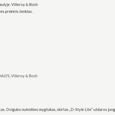
aulyje. Villeroy & Boch
ės prekinis ženklas.
DALYS
,
Villeroy & Boch
. Dvigubo nuleidimo mygtukas, skirtas „D-Style Lite“ uždaros jungt