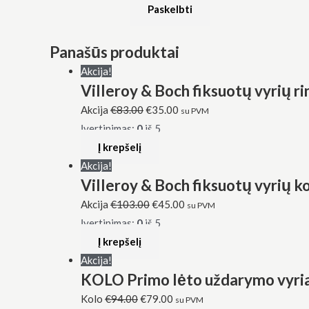
Panašūs produktai
Akcija!
Villeroy & Boch fiksuotų vyrių r
Akcija
€
83.00
€
35.00
su PVM
Įvertinimas:
0
iš 5
Į krepšelį
Akcija!
Villeroy & Boch fiksuotų vyrių 
Akcija
€
103.00
€
45.00
su PVM
Įvertinimas:
0
iš 5
Į krepšelį
Akcija!
KOLO Primo lėto uždarymo vyri
Kolo
€
94.00
€
79.00
su PVM