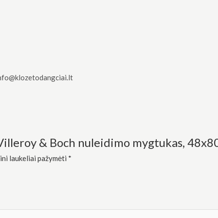
nfo@klozetodangciai.lt
“Villeroy & Boch nuleidimo mygtukas, 48x
ini laukeliai pažymėti
*