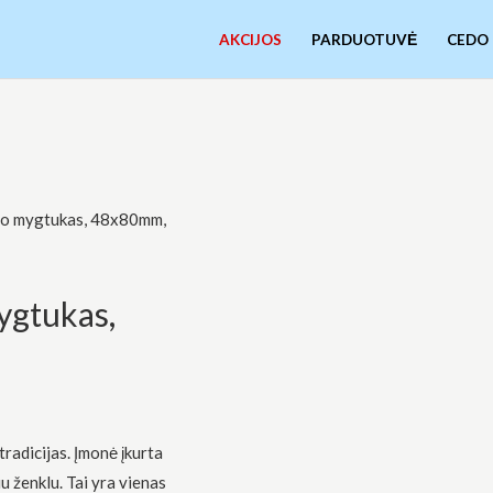
AKCIJOS
PARDUOTUVĖ
CEDO
imo mygtukas, 48x80mm,
ygtukas,
radicijas. Įmonė įkurta
u ženklu. Tai yra vienas