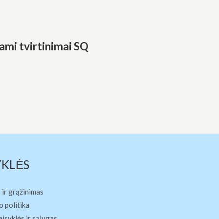
mi tvirtinimai SQ
YKLĖS
 ir grąžinimas
 politika
aisyklės ir sąlygas