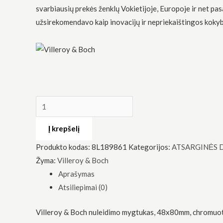
svarbiausių prekės ženklų Vokietijoje, Europoje ir net pas
užsirekomendavo kaip inovacijų ir nepriekaištingos kokyb
Būtinas
Šie
slapukai
yra
privalomi.
Jie
Į krepšelį
reikalingi,
kad
Produkto kodas:
8L189861
Kategorijos:
ATSARGINĖS 
svetainė
veiktų.
Žyma:
Villeroy & Boch
Aprašymas
Atsiliepimai (0)
Statistika
Siekdami
pagerinti
Villeroy & Boch nuleidimo mygtukas, 48x80mm, chromuotas
svetainės