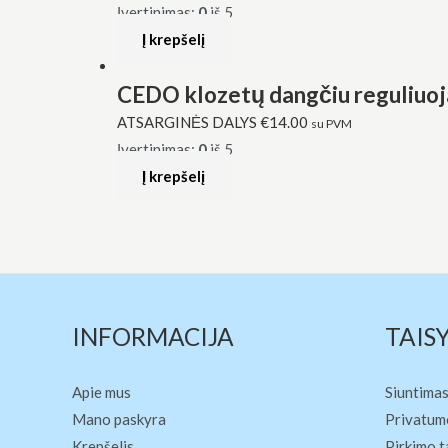
Įvertinimas:
0
iš 5
Į krepšelį
CEDO klozetų dangčiu reguliuoja
ATSARGINĖS DALYS
€
14.00
su PVM
Įvertinimas:
0
iš 5
Į krepšelį
INFORMACIJA
TAIS
Apie mus
Siuntimas
Mano paskyra
Privatumo
Krepšelis
Pirkimo t