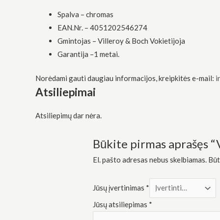
funkcionalumą
Spalva – chromas
ir struktūrą,
atsižvelgdami
EAN.Nr. – 4051202546274
į tai, kaip
Gmintojas – Villeroy & Boch Vokietijoja
svetainė yra
naudojama.
Garantija –1 metai.
Norėdami gauti daugiau informacijos, kreipkitės e-mail:
i
Patirtis
Atsiliepimai
Kad mūsų
svetainė
veiktų kuo
Atsiliepimų dar nėra.
geriau jūsų
apsilankymo
metu. Jei
Būkite pirmas aprašęs 
atsisakysite
šių slapukų,
El. pašto adresas nebus skelbiamas.
Būt
kai kurios
funkcijos iš
svetainės
Jūsų įvertinimas
*
išnyks.
Jūsų atsiliepimas
*