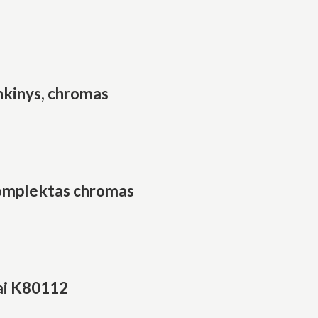
inkinys, chromas
komplektas chromas
ai K80112