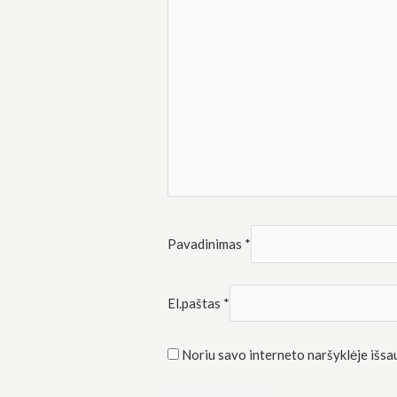
Rinkodara
Dalindamiesi
savo
pomėgiais ir
elgesiu, kai
lankotės
mūsų
svetainėje,
padidinate
galimybę
pamatyti
suasmenintą
turinį ir
pasiūlymus.
Pavadinimas
*
El.paštas
*
Noriu savo interneto naršyklėje išsaug