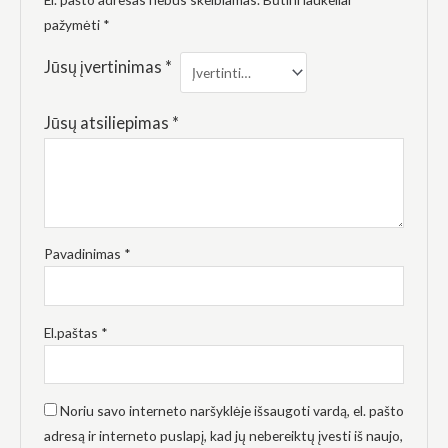
elgesiu, kai
lankotės
pažymėti
*
mūsų
svetainėje,
Jūsų įvertinimas
*
padidinate
galimybę
pamatyti
Jūsų atsiliepimas
*
suasmenintą
turinį ir
pasiūlymus.
Pavadinimas
*
El.paštas
*
Noriu savo interneto naršyklėje išsaugoti vardą, el. pašto
adresą ir interneto puslapį, kad jų nebereiktų įvesti iš naujo,