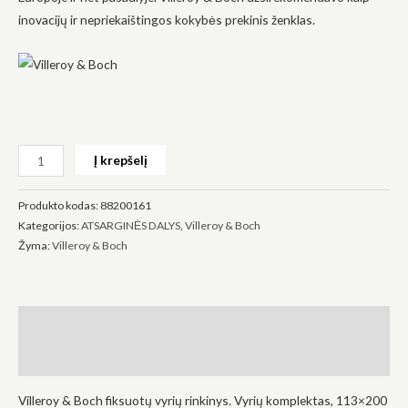
inovacijų ir nepriekaištingos kokybės prekinis ženklas.
Būtinas
Šie
slapukai
Į krepšelį
yra
privalomi.
Jie
Produkto kodas:
88200161
reikalingi,
kad
Kategorijos:
ATSARGINĖS DALYS
,
Villeroy & Boch
svetainė
Žyma:
Villeroy & Boch
veiktų.
Statistika
Aprašymas
Siekdami
pagerinti
Atsiliepimai (0)
svetainės
funkcionalumą
ir struktūrą,
Villeroy & Boch fiksuotų vyrių rinkinys. Vyrių komplektas, 113×200
atsižvelgdami