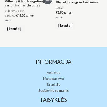
Villeroy & Boch reguliuojamų
Klozetų dangčiu tvirtinimai
price
price
vyrių rinkinys chromas
was:
is:
C.R. srl
€103.00.
€45.00.
Villeroy & Boch
€
1.90
su PVM
€
103.00
€
45.00
su PVM
Įvertinimas:
0
Įvertinimas:
Į krepšelį
iš
0
Į krepšelį
5
iš
5
INFORMACIJA
Apie mus
Mano paskyra
Krepšelis
Susisiekite su mumis
TAISYKLĖS