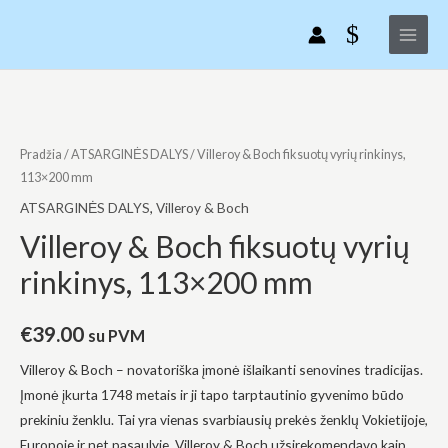
Villeroy
Pereiti
Main
&
prie
Menu
Boch
turinio
fiksuotų
vyrių
produkto
rinkinys,
kiekis:
113x200
Villeroy
Pradžia
/
ATSARGINĖS DALYS
/ Villeroy & Boch fiksuotų vyrių rinkinys,
mm
&
113×200 mm
Boch
ATSARGINĖS DALYS
,
Villeroy & Boch
fiksuotų
Villeroy & Boch fiksuotų vyrių
vyrių
rinkinys, 113×200 mm
rinkinys,
113x200
mm
€
39.00
su PVM
Villeroy & Boch – novatoriška įmonė išlaikanti senovines tradicijas.
Įmonė įkurta 1748 metais ir ji tapo tarptautinio gyvenimo būdo
prekiniu ženklu. Tai yra vienas svarbiausių prekės ženklų Vokietijoje,
Europoje ir net pasaulyje. Villeroy & Boch užsirekomendavo kaip