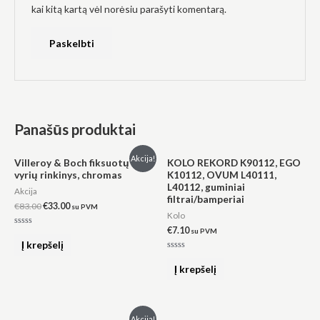
kai kitą kartą vėl norėsiu parašyti komentarą.
Panašūs produktai
Original
Current
Akcija!
Villeroy & Boch fiksuotų
KOLO REKORD K90112, EGO
price
price
vyrių rinkinys, chromas
K10112, OVUM L40111,
was:
is:
L40112, guminiai
€83.00.
€33.00.
Akcija
filtrai/bamperiai
€
83.00
€
33.00
su PVM
Kolo
€
7.10
su PVM
Įvertinimas:
0
Į krepšelį
iš
5
Įvertinimas:
0
Į krepšelį
iš
5
Original
Current
Akcija!