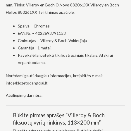
mm. Tinka: Villeroy en Boch O.Novo 882061XX Villeroy en Boch
į tai, kaip
svetainė yra
Helios 880261XX Tvirtinimas apačioje.
naudojama.
Spalva – Chromas
EAN.Nr. – 4022693791153
Patirtis
Kad mūsų
Gmintojas – Villeroy & Boch Vokietijoja
svetainė
Garantija –1 metai.
veiktų kuo
geriau jūsų
Paveikslėliai pateikti tik iliustraciniais tikslais. Atskirai
apsilankymo
neparduodama.
metu. Jei
atsisakysite
šių slapukų,
Norėdami gauti daugiau informacijos, kreipkitės e-mail:
kai kurios
info@klozetodangciai.lt
funkcijos iš
svetainės
išnyks.
Atsiliepimų dar nėra.
Rinkodara
Būkite pirmas aprašęs “Villeroy & Boch
Dalindamiesi
fiksuotų vyrių rinkinys, 113×200 mm”
savo
pomėgiais ir
El. pašto adresas nebus skelbiamas.
Būtini laukeliai