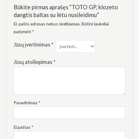
elgesiu, kai
Būkite pirmas aprašęs “TOTO GP, klozeto
lankotės
mūsų
dangtis baltas su lėtu nusileidimu”
svetainėje,
padidinate
El. pašto adresas nebus skelbiamas.
Būtini laukeliai
galimybę
pažymėti
*
pamatyti
suasmenintą
Jūsų įvertinimas
*
turinį ir
pasiūlymus.
Jūsų atsiliepimas
*
Pavadinimas
*
El.paštas
*