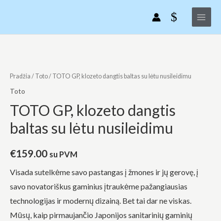
Pereiti
Main
klozeto
prie
dangtis
Menu
turinio
baltas
su
produkto
lėtu
kiekis:
nusileidimu
TOTO
Pradžia
/
Toto
/ TOTO GP, klozeto dangtis baltas su lėtu nusileidimu
GP,
Toto
klozeto
TOTO GP, klozeto dangtis
dangtis
baltas su lėtu nusileidimu
baltas
su
lėtu
€
159.00
su PVM
nusileidimu
Visada sutelkėme savo pastangas į žmones ir jų gerovę, į
savo novatoriškus gaminius įtraukėme pažangiausias
technologijas ir modernų dizainą. Bet tai dar ne viskas.
Mūsų, kaip pirmaujančio Japonijos sanitarinių gaminių