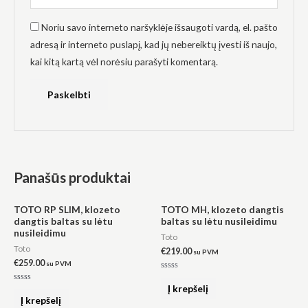
Noriu savo interneto naršyklėje išsaugoti vardą, el. pašto
adresą ir interneto puslapį, kad jų nebereiktų įvesti iš naujo,
kai kitą kartą vėl norėsiu parašyti komentarą.
Panašūs produktai
TOTO RP SLIM, klozeto
TOTO MH, klozeto dangtis
dangtis baltas su lėtu
baltas su lėtu nusileidimu
nusileidimu
Toto
Toto
€
219.00
su PVM
€
259.00
su PVM
Įvertinimas:
0
Į krepšelį
Įvertinimas:
iš
0
Į krepšelį
5
iš