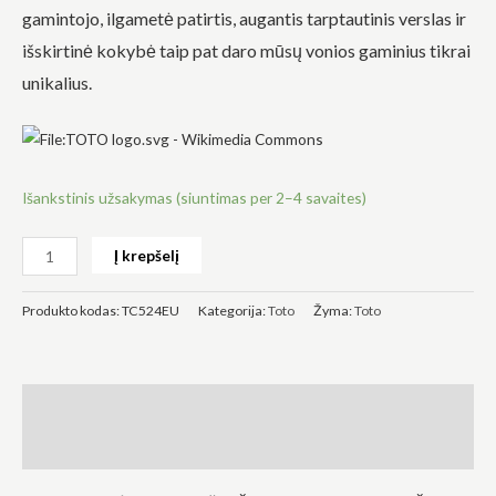
gamintojo, ilgametė patirtis, augantis tarptautinis verslas ir
išskirtinė kokybė taip pat daro mūsų vonios gaminius tikrai
unikalius.
Būtinas
Šie
slapukai
Išankstinis užsakymas (siuntimas per 2–4 savaites)
yra
privalomi.
Jie
reikalingi,
Į krepšelį
kad
svetainė
veiktų.
Produkto kodas:
TC524EU
Kategorija:
Toto
Žyma:
Toto
Statistika
Siekdami
Aprašymas
pagerinti
svetainės
Atsiliepimai (0)
funkcionalumą
ir struktūrą,
atsižvelgdami