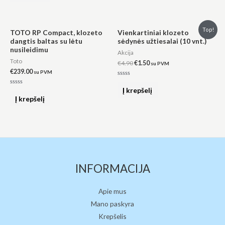
5
Original
Current
Top!
TOTO RP Compact, klozeto
Vienkartiniai klozeto
price
price
dangtis baltas su lėtu
sėdynės užtiesalai (10 vnt.)
was:
is:
nusileidimu
€4.90.
€1.50.
Akcija
Toto
€
4.90
€
1.50
su PVM
€
239.00
su PVM
Įvertinimas:
0
Į krepšelį
Įvertinimas:
iš
0
Į krepšelį
5
iš
5
INFORMACIJA
Apie mus
Mano paskyra
Krepšelis