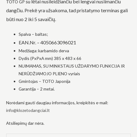
su lėtai nusileidžiančiu bei lengvai nusiimančiu
TOTO GP
į tai, kaip
dangčiu.
Prekė yra užsakoma, tad pristatymo terminas gali
svetainė yra
naudojama.
būti nuo 2 iki 5 savaičių.
Spalva – baltas;
Patirtis
Kad mūsų
EAN.Nr. – 4050663096021
svetainė
Medžiaga: karbamido derva
veiktų kuo
geriau jūsų
Dydis (PxPxA mm) 385 x 483 x 66
apsilankymo
NUIMAMAS, SU MINKSTAUS UŽDARYMO FUNKCIJA IR
metu. Jei
atsisakysite
NERŪDŽIAMOJO PLIENO vyriais
šių slapukų,
Gmintojas – TOTO Japonija
kai kurios
funkcijos iš
Garantija – 2 metai.
svetainės
išnyks.
Norėdami gauti daugiau informacijos, kreipkitės e-mail:
info@klozetodangciai.lt
Rinkodara
Atsiliepimų dar nėra.
Dalindamiesi
savo
pomėgiais ir