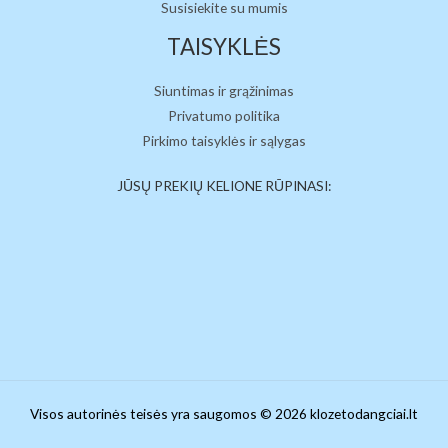
Susisiekite su mumis
TAISYKLĖS
Siuntimas ir grąžinimas
Privatumo politika
Pirkimo taisyklės ir sąlygas
JŪSŲ PREKIŲ KELIONE RŪPINASI:
Visos autorinės teisės yra saugomos © 2026 klozetodangciai.lt