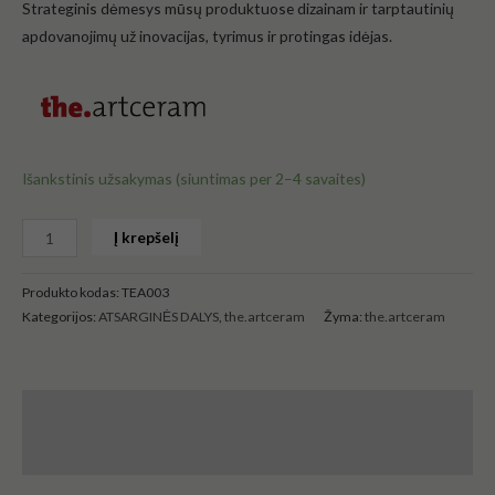
Strateginis dėmesys mūsų produktuose dizainam ir tarptautinių
apdovanojimų už inovacijas, tyrimus ir protingas idėjas.
Išankstinis užsakymas (siuntimas per 2–4 savaites)
Į krepšelį
Produkto kodas:
TEA003
Kategorijos:
ATSARGINĖS DALYS
,
the.artceram
Žyma:
the.artceram
Aprašymas
Atsiliepimai (0)