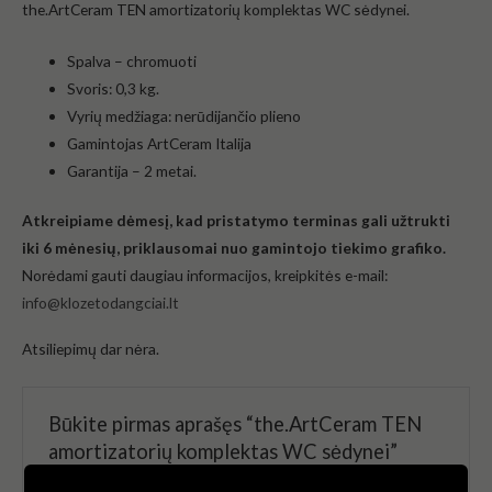
the.ArtCeram TEN amortizatorių komplektas WC sėdynei.
Spalva –
chromuoti
Svoris: 0,3 kg.
Vyrių medžiaga: nerūdijančio plieno
Gamintojas
ArtCeram
Italija
Garantija – 2 metai.
Atkreipiame dėmesį, kad pristatymo terminas gali užtrukti
iki 6 mėnesių, priklausomai nuo gamintojo tiekimo grafiko.
Norėdami gauti daugiau informacijos, kreipkitės e-mail:
info@klozetodangciai.lt
Atsiliepimų dar nėra.
Būkite pirmas aprašęs “the.ArtCeram TEN
amortizatorių komplektas WC sėdynei”
El. pašto adresas nebus skelbiamas.
Būtini laukeliai