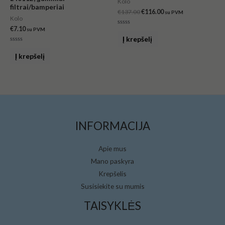
Kolo
filtrai/bamperiai
€
137.00
€
116.00
su PVM
Kolo
€
7.10
su PVM
Įvertinimas:
0
Į krepšelį
iš
5
Įvertinimas:
0
Į krepšelį
iš
5
INFORMACIJA
Apie mus
Mano paskyra
Krepšelis
Susisiekite su mumis
TAISYKLĖS