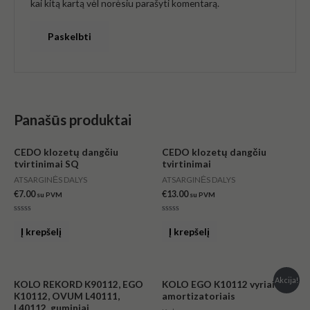
kai kitą kartą vėl norėsiu parašyti komentarą.
Panašūs produktai
CEDO klozetų dangčiu
CEDO klozetų dangčiu
tvirtinimai SQ
tvirtinimai
ATSARGINĖS DALYS
ATSARGINĖS DALYS
€
7.00
€
13.00
su PVM
su PVM
Įvertinimas:
Įvertinimas:
0
0
Į krepšelį
Į krepšelį
iš
iš
5
5
Original
Current
Akcija!
KOLO REKORD K90112, EGO
KOLO EGO K10112 vyriai su
price
price
K10112, OVUM L40111,
amortizatoriais
was:
is:
L40112, guminiai
€137.00.
€116.00.