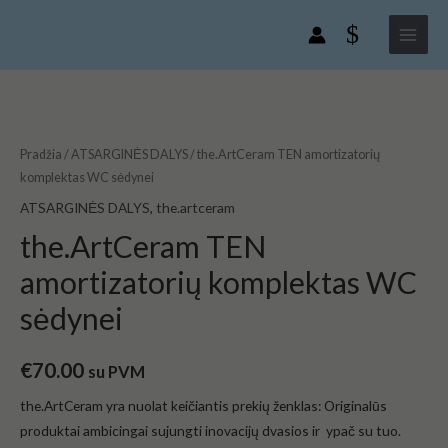
Pereiti
Main
amortizatorių
prie
komplektas
Menu
turinio
WC
sėdynei
produkto
kiekis:
the.ArtCeram
Pradžia
/
ATSARGINĖS DALYS
/ the.ArtCeram TEN amortizatorių
TEN
komplektas WC sėdynei
amortizatorių
ATSARGINĖS DALYS
,
the.artceram
komplektas
the.ArtCeram TEN
WC
amortizatorių komplektas WC
sėdynei
sėdynei
€
70.00
su PVM
the.ArtCeram yra nuolat
keičiantis prekių ženklas: Originalūs
produktai ambicingai sujungti inovacijų dvasios ir ypač su tuo.