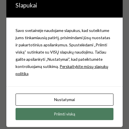
Slapukai
pažymėti
*
Jūsų įvertinimas
*
Savo svetainėje naudojame slapukus, kad suteiktume
Jūsų atsiliepimas
*
jums tinkamiausią patirtį, prisimindami jūsų nuostatas
ir pakartotinius apsilankymus. Spustelėdami „Priimti
viską“ sutinkate su VISŲ slapukų naudojimu. Tačiau
galite apsilankyti „Nustatymai“, kad pateiktumėte
kontroliuojamą sutikimą.
Perskaitykite mūsų slapukų
Pavadinimas
*
politiką
El.paštas
*
Nustatymai
Priimti viską
Noriu savo interneto naršyklėje išsaugoti vardą, el. pašto
adresą ir interneto puslapį, kad jų nebereiktų įvesti iš naujo,