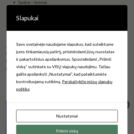
Spalva – bronza
Svoris: 0,3 kg.
Slapukai
Vyrių medžiaga: nerūdijančio plieno
Gamintojas
ArtCeram
Italija
Garantija – 2 metai.
Savo svetainėje naudojame slapukus, kad suteiktume
Atkreipiame dėmesį, kad pristatymo terminas gali užtrukti
jums tinkamiausią patirtį, prisimindami jūsų nuostatas
iki 6 mėnesių, priklausomai nuo gamintojo tiekimo grafiko.
ir pakartotinius apsilankymus. Spustelėdami „Priimti
Norėdami gauti daugiau informacijos, kreipkitės e-mail:
viską“ sutinkate su VISŲ slapukų naudojimu. Tačiau
info@klozetodangciai.lt
galite apsilankyti „Nustatymai“, kad pateiktumėte
kontroliuojamą sutikimą.
Perskaitykite mūsų slapukų
politiką
Panašūs produktai
Original
Current
Original
Current
Akcija!
Akcija!
price
price
price
price
was:
is:
was:
is:
Nustatymai
€159.00.
€60.00.
€94.00.
€79.00.
Priimti viską