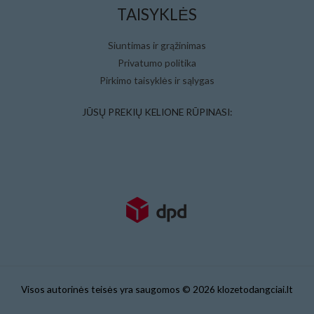
TAISYKLĖS
Siuntimas ir grąžinimas
Privatumo politika
Pirkimo taisyklės ir sąlygas
JŪSŲ PREKIŲ KELIONE RŪPINASI:
Visos autorinės teisės yra saugomos © 2026 klozetodangciai.lt