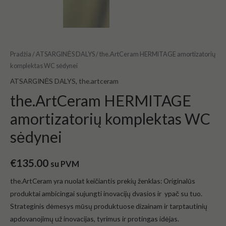
Pradžia
/
ATSARGINĖS DALYS
/ the.ArtCeram HERMITAGE amortizatorių
komplektas WC sėdynei
ATSARGINĖS DALYS
,
the.artceram
the.ArtCeram HERMITAGE
amortizatorių komplektas WC
sėdynei
€
135.00
su PVM
the.ArtCeram yra nuolat
keičiantis prekių ženklas: Originalūs
produktai ambicingai sujungti inovacijų dvasios ir ypač su tuo.
Strateginis dėmesys mūsų produktuose dizainam ir tarptautinių
apdovanojimų už inovacijas, tyrimus ir protingas idėjas.