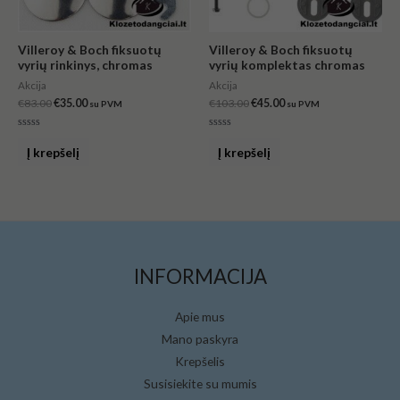
Villeroy & Boch fiksuotų
Villeroy & Boch fiksuotų
vyrių rinkinys, chromas
vyrių komplektas chromas
Akcija
Akcija
€
83.00
€
35.00
€
103.00
€
45.00
su PVM
su PVM
Įvertinimas:
Įvertinimas:
0
0
Į krepšelį
Į krepšelį
iš
iš
5
5
INFORMACIJA
Apie mus
Mano paskyra
Krepšelis
Susisiekite su mumis