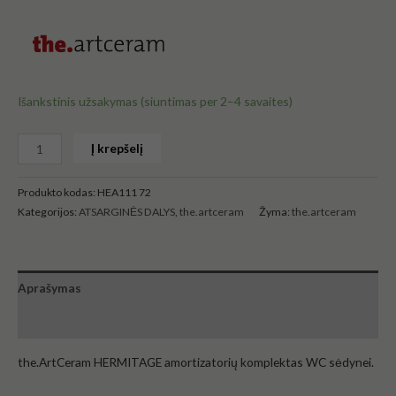
Išankstinis užsakymas (siuntimas per 2–4 savaites)
Į krepšelį
Produkto kodas:
HEA111 72
Kategorijos:
ATSARGINĖS DALYS
,
the.artceram
Žyma:
the.artceram
Aprašymas
Atsiliepimai (0)
the.ArtCeram HERMITAGE amortizatorių komplektas WC sėdynei.