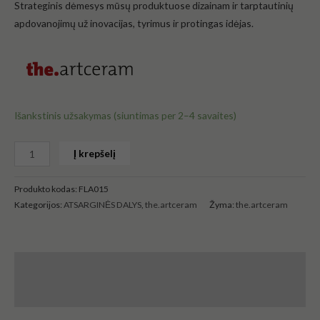
Strateginis dėmesys mūsų produktuose dizainam ir tarptautinių
apdovanojimų už inovacijas, tyrimus ir protingas idėjas.
Išankstinis užsakymas (siuntimas per 2–4 savaites)
Į krepšelį
Produkto kodas:
FLA015
Kategorijos:
ATSARGINĖS DALYS
,
the.artceram
Žyma:
the.artceram
Aprašymas
Atsiliepimai (0)