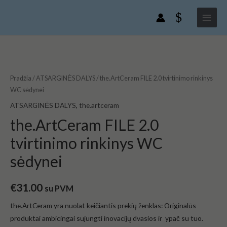
Pereiti
Main
2.0
prie
tvirtinimo
Menu
turinio
rinkinys
WC
produkto
sėdynei
kiekis:
the.ArtCeram
Pradžia
/
ATSARGINĖS DALYS
/ the.ArtCeram FILE 2.0 tvirtinimo rinkinys
FILE
WC sėdynei
2.0
ATSARGINĖS DALYS
,
the.artceram
tvirtinimo
the.ArtCeram FILE 2.0
rinkinys
tvirtinimo rinkinys WC
WC
sėdynei
sėdynei
€
31.00
su PVM
the.ArtCeram yra nuolat
keičiantis prekių ženklas: Originalūs
produktai ambicingai sujungti inovacijų dvasios ir ypač su tuo.