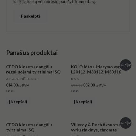
kai kitą kartą vėl norėsiu parašyti komentarą.
Panašūs produktai
Original
Current
Akcija!
CEDO klozetų dangčiu
KOLO lėto uždarymo vyriai
price
price
reguliuojami tvirtinimai SQ
L20112, M30112, M30116
was:
is:
€97.00.
€82.00.
ATSARGINĖS DALYS
Kolo
€
14.00
€
97.00
€
82.00
su PVM
su PVM
Įvertinimas:
Įvertinimas:
0
0
Į krepšelį
Į krepšelį
iš
iš
5
5
Original
Current
Akcija!
CEDO klozetų dangčiu
Villeroy & Boch fiksuotų
price
price
tvirtinimai SQ
vyrių rinkinys, chromas
was:
is:
€83.00.
€33.00.