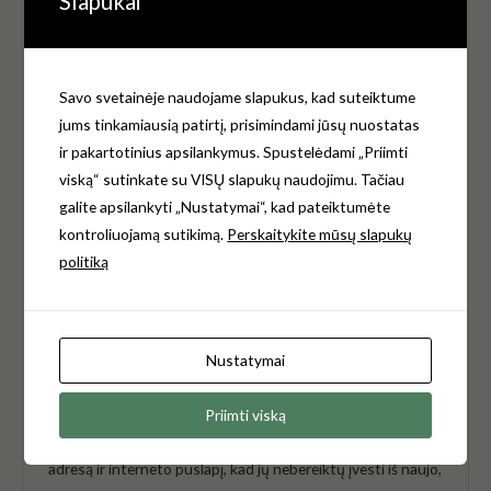
Slapukai
pažymėti
*
Jūsų įvertinimas
*
Savo svetainėje naudojame slapukus, kad suteiktume
jums tinkamiausią patirtį, prisimindami jūsų nuostatas
Jūsų atsiliepimas
*
ir pakartotinius apsilankymus. Spustelėdami „Priimti
viską“ sutinkate su VISŲ slapukų naudojimu. Tačiau
galite apsilankyti „Nustatymai“, kad pateiktumėte
kontroliuojamą sutikimą.
Perskaitykite mūsų slapukų
politiką
Pavadinimas
*
El.paštas
*
Nustatymai
Priimti viską
Noriu savo interneto naršyklėje išsaugoti vardą, el. pašto
adresą ir interneto puslapį, kad jų nebereiktų įvesti iš naujo,