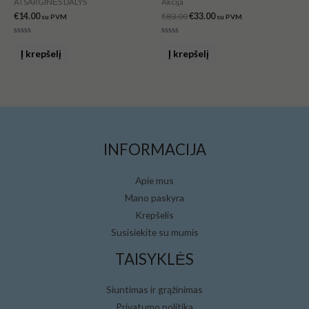
ATSARGINĖS DALYS
Akcija
€
14.00
€
83.00
€
33.00
su PVM
su PVM
Įvertinimas:
Įvertinimas:
0
0
Į krepšelį
Į krepšelį
iš
iš
5
5
INFORMACIJA
Apie mus
Mano paskyra
Krepšelis
Susisiekite su mumis
TAISYKLĖS
Siuntimas ir grąžinimas
Privatumo politika