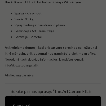
the.ArtCeram FILE 2.0 tvirtinimo rinkinys WC sėdynei.
Spalva –
chromuoti
Svoris: 0,3 kg.
Vyrių medžiaga: nerūdijančio plieno
Gamintojas
ArtCeram
Italija
Garantija – 2 metai.
Atkreipiame dėmesį, kad pristatymo terminas gali užtrukti
iki 6 mėnesių, priklausomai nuo gamintojo tiekimo grafiko.
Norėdami gauti daugiau informacijos, kreipkitės e-mail:
info@klozetodangciai.lt
Atsiliepimų dar nėra.
Būkite pirmas aprašęs “the.ArtCeram FILE
2.0 tvirtinimo rinkinys WC sėdynei”
El. pašto adresas nebus skelbiamas.
Būtini laukeliai