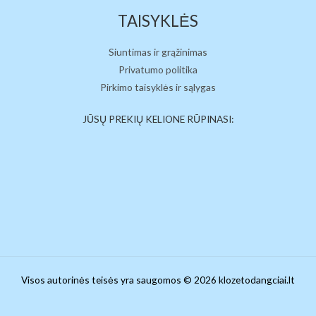
TAISYKLĖS
Siuntimas ir grąžinimas
Privatumo politika
Pirkimo taisyklės ir sąlygas
JŪSŲ PREKIŲ KELIONE RŪPINASI:
Visos autorinės teisės yra saugomos © 2026 klozetodangciai.lt