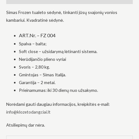
į tai, kaip
svetainė yra
Simas Frozen tualeto sėdynė, tinkanti jūsų svajonių vonios
naudojama.
kambariui. Kvadratinė sėdynė.
ART.Nr. –
FZ 004
Patirtis
Kad mūsų
Spalva – balta;
svetainė
Soft close – užsidarymą lėtinanti sistema.
veiktų kuo
geriau jūsų
Nerūdijančio plieno vyriai
apsilankymo
Svoris – 2,80 kg.
metu. Jei
atsisakysite
Gmintojas – Simas Italija.
šių slapukų,
Garantija – 2 metai.
kai kurios
funkcijos iš
Prieinamumas: iki 30 dienų nuo užsakymo.
svetainės
išnyks.
Norėdami gauti daugiau informacijos, kreipkitės e-mail:
info@klozetodangciai.lt
Rinkodara
Atsiliepimų dar nėra.
Dalindamiesi
savo
pomėgiais ir