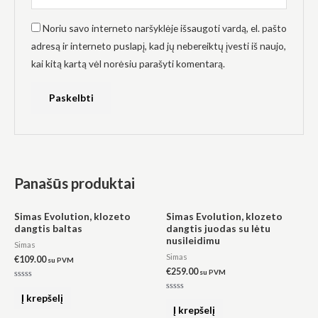
Noriu savo interneto naršyklėje išsaugoti vardą, el. pašto
adresą ir interneto puslapį, kad jų nebereiktų įvesti iš naujo,
kai kitą kartą vėl norėsiu parašyti komentarą.
Panašūs produktai
Simas Evolution, klozeto
Simas Evolution, klozeto
dangtis baltas
dangtis juodas su lėtu
nusileidimu
Simas
Simas
€
109.00
su PVM
€
259.00
su PVM
Įvertinimas:
0
Į krepšelį
Įvertinimas:
iš
0
Į krepšelį
5
iš