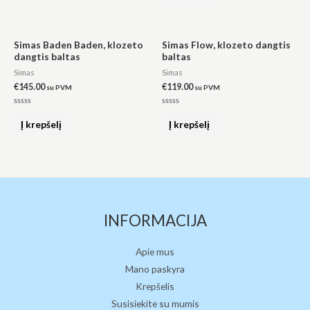
5
Simas Baden Baden, klozeto
Simas Flow, klozeto dangtis
dangtis baltas
baltas
Simas
Simas
€
145.00
€
119.00
su PVM
su PVM
Įvertinimas:
Įvertinimas:
0
0
Į krepšelį
Į krepšelį
iš
iš
5
5
INFORMACIJA
Apie mus
Mano paskyra
Krepšelis
Susisiekite su mumis