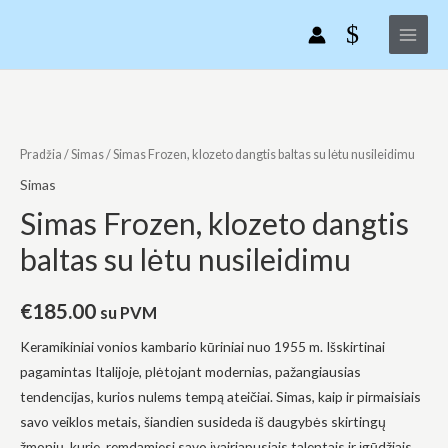
Pereiti
Main
klozeto
prie
dangtis
Menu
turinio
baltas
su
produkto
lėtu
kiekis:
nusileidimu
Simas
Pradžia
/
Simas
/ Simas Frozen, klozeto dangtis baltas su lėtu nusileidimu
Frozen,
Simas
klozeto
Simas Frozen, klozeto dangtis
dangtis
baltas su lėtu nusileidimu
baltas
su
lėtu
€
185.00
su PVM
nusileidimu
Keramikiniai vonios kambario kūriniai nuo 1955 m. Išskirtinai
pagamintas Italijoje, plėtojant modernias, pažangiausias
tendencijas, kurios nulems tempą ateičiai. Simas, kaip ir pirmaisiais
savo veiklos metais, šiandien susideda iš daugybės skirtingų
žmonių, kurie, remdamiesi savo įvairiapusiais talentais ir įgūdžiais,