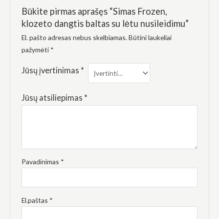
elgesiu, kai
Būkite pirmas aprašęs “Simas Frozen,
lankotės
mūsų
klozeto dangtis baltas su lėtu nusileidimu”
svetainėje,
padidinate
El. pašto adresas nebus skelbiamas.
Būtini laukeliai
galimybę
pažymėti
*
pamatyti
suasmenintą
Jūsų įvertinimas
*
turinį ir
pasiūlymus.
Jūsų atsiliepimas
*
Pavadinimas
*
El.paštas
*