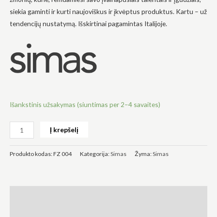
siekia gaminti ir kurti naujoviškus ir įkvėptus produktus. Kartu – už
tendencijų nustatymą. Išskirtinai pagamintas Italijoje.
Būtinas
Šie
slapukai
yra
privalomi.
Jie
Išankstinis užsakymas (siuntimas per 2–4 savaites)
reikalingi,
kad
svetainė
Į krepšelį
veiktų.
Produkto kodas:
FZ 004
Kategorija:
Simas
Žyma:
Simas
Statistika
Siekdami
pagerinti
svetainės
Aprašymas
funkcionalumą
ir struktūrą,
Atsiliepimai (0)
atsižvelgdami