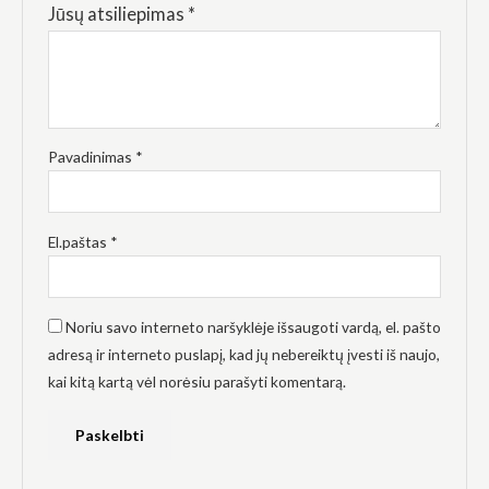
elgesiu, kai
Jūsų atsiliepimas
*
lankotės
mūsų
svetainėje,
padidinate
galimybę
pamatyti
suasmenintą
Pavadinimas
*
turinį ir
pasiūlymus.
El.paštas
*
Noriu savo interneto naršyklėje išsaugoti vardą, el. pašto
adresą ir interneto puslapį, kad jų nebereiktų įvesti iš naujo,
kai kitą kartą vėl norėsiu parašyti komentarą.