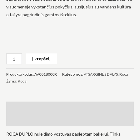
visuomenėje vykstančius pokyčius, susijusius su vandens kultūra
o tai yra pagrindinis gamtos išteklius.
Būtinas
Šie
slapukai
yra
Į krepšelį
privalomi.
Jie
reikalingi,
Produkto kodas:
AV0018000R
Kategorijos:
ATSARGINĖS DALYS
,
Roca
kad
Žyma:
Roca
svetainė
veiktų.
Statistika
Aprašymas
Siekdami
pagerinti
Atsiliepimai (0)
svetainės
funkcionalumą
ROCA DUPLO nuleidimo vožtuvas paslėptam bakeliui. Tinka
ir struktūrą,
atsižvelgdami