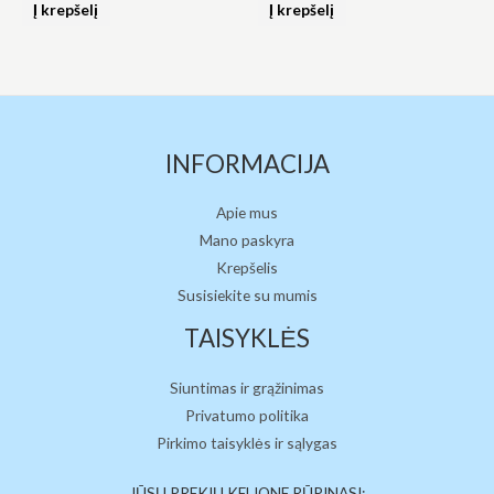
0
0
Į krepšelį
Į krepšelį
iš
iš
5
5
INFORMACIJA
Apie mus
Mano paskyra
Krepšelis
Susisiekite su mumis
TAISYKLĖS
Siuntimas ir grąžinimas
Privatumo politika
Pirkimo taisyklės ir sąlygas
JŪSŲ PREKIŲ KELIONE RŪPINASI: