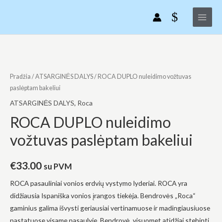
ROCA
Pereiti
Main
DUPLO
prie
Menu
nuleidimo
turinio
vožtuvas
paslėptam
produkto
bakeliui
kiekis:
ROCA
Pradžia
/
ATSARGINĖS DALYS
/ ROCA DUPLO nuleidimo vožtuvas
DUPLO
paslėptam bakeliui
nuleidimo
ATSARGINĖS DALYS
,
Roca
vožtuvas
ROCA DUPLO nuleidimo
paslėptam
vožtuvas paslėptam bakeliui
bakeliui
€
33.00
su PVM
ROCA pasauliniai vonios erdvių vystymo lyderiai. ROCA yra
didžiausia Ispaniška vonios įrangos tiekėja. Bendrovės „Roca“
gaminius galima išvysti geriausiai vertinamuose ir madingiausiuose
pastatuose visame pasaulyje. Bendrovė, visuomet atidžiai stebinti