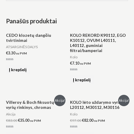
Panašūs produktai
CEDO klozetų dangčiu
KOLO REKORD K90112, EGO
tvirtinimai
K10112, OVUM L40111,
L40112, guminiai
ATSARGINĖS DALYS
filtrai/bamperiai
€
3.30
su PVM
Kolo
€
7.10
su PVM
Įvertinimas:
0
Į krepšelį
iš
5
Įvertinimas:
0
Į krepšelį
iš
5
Original
Current
Original
Current
Akcija!
Akcija!
Villeroy & Boch fiksuotų
KOLO lėto uždarymo vyriai
price
price
price
price
vyrių rinkinys, chromas
L20112, M30112, M30116
was:
is:
was:
is:
€83.00.
€35.00.
€97.00.
€82.00.
Akcija
Kolo
€
83.00
€
35.00
€
97.00
€
82.00
su PVM
su PVM
Įvertinimas:
Įvertinimas: