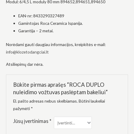
Modul: 6/4,5 L moduly 80 mm 894652,894651,894650
į tai, kaip
svetainė yra
naudojama.
EAN-nr: 8433290327489
Gamintojas Roca Ceramica Ispanija.
Garantija – 2 metai.
Patirtis
Kad mūsų
Norėdami gauti daugiau informacijos, kreipkitės e-mail:
svetainė
veiktų kuo
info@klozetodangciai.lt
geriau jūsų
apsilankymo
Atsiliepimų dar nėra.
metu. Jei
atsisakysite
šių slapukų,
kai kurios
Būkite pirmas aprašęs “ROCA DUPLO
funkcijos iš
svetainės
nuleidimo vožtuvas paslėptam bakeliui”
išnyks.
El. pašto adresas nebus skelbiamas.
Būtini laukeliai
pažymėti
*
Rinkodara
Jūsų įvertinimas
*
Dalindamiesi
savo
pomėgiais ir