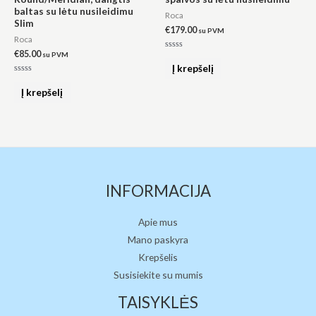
baltas su lėtu nusileidimu
Roca
Slim
€
179.00
su PVM
Roca
€
85.00
su PVM
Įvertinimas:
0
Į krepšelį
iš
5
Įvertinimas:
0
Į krepšelį
iš
5
INFORMACIJA
Apie mus
Mano paskyra
Krepšelis
Susisiekite su mumis
TAISYKLĖS