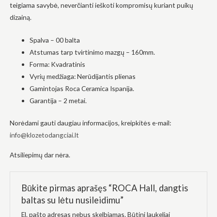
teigiama savybė, neverčianti ieškoti kompromisų kuriant puikų
į tai, kaip
svetainė yra
dizainą.
naudojama.
Spalva – 00 balta
Atstumas tarp tvirtinimo mazgų – 160mm.
Patirtis
Forma: Kvadratinis
Kad mūsų
svetainė
Vyrių medžiaga: Nerūdijantis plienas
veiktų kuo
Gamintojas Roca Ceramica Ispanija.
geriau jūsų
apsilankymo
Garantija – 2 metai.
metu. Jei
atsisakysite
Norėdami gauti daugiau informacijos, kreipkitės e-mail:
šių slapukų,
kai kurios
info@klozetodangciai.lt
funkcijos iš
svetainės
Atsiliepimų dar nėra.
išnyks.
Rinkodara
Būkite pirmas aprašęs “ROCA Hall, dangtis
Dalindamiesi
baltas su lėtu nusileidimu”
savo
pomėgiais ir
El. pašto adresas nebus skelbiamas.
Būtini laukeliai