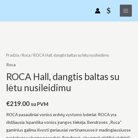
ROCA
Pereiti
Main
Hall,
prie
Menu
dangtis
turinio
baltas
su
produkto
lėtu
kiekis:
nusileidimu
ROCA
Hall,
Pradžia
/
Roca
/ ROCA Hall, dangtis baltas su lėtu nusileidimu
dangtis
Roca
baltas
ROCA Hall, dangtis baltas su
su
lėtu nusileidimu
lėtu
nusileidimu
€
219.00
su PVM
ROCA pasauliniai vonios erdvių vystymo lyderiai. ROCA yra
didžiausia Ispaniška vonios įrangos tiekėja. Bendrovės „Roca“
gaminius galima išvysti geriausiai vertinamuose ir madingiausiuose
pastatuose visame pasaulyje. Bendrovė, visuomet atidžiai stebinti