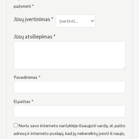
elgesiu, kai
pažymėti
*
lankotės
mūsų
svetainėje,
Jūsų įvertinimas
*
padidinate
galimybę
pamatyti
Jūsų atsiliepimas
*
suasmenintą
turinį ir
pasiūlymus.
Pavadinimas
*
El.paštas
*
Noriu savo interneto naršyklėje išsaugoti vardą, el. pašto
adresą ir interneto puslapį, kad jų nebereiktų įvesti iš naujo,