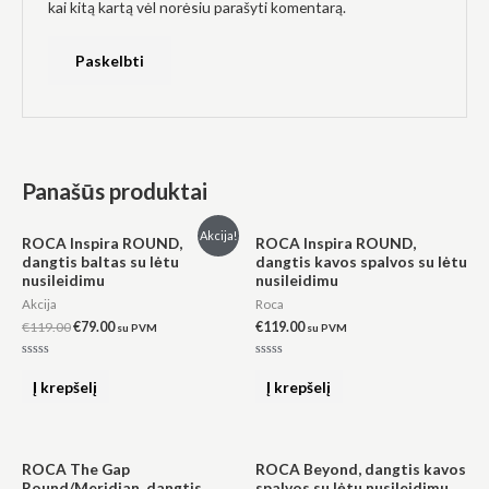
kai kitą kartą vėl norėsiu parašyti komentarą.
Panašūs produktai
Original
Current
Akcija!
ROCA Inspira ROUND,
ROCA Inspira ROUND,
price
price
dangtis baltas su lėtu
dangtis kavos spalvos su lėtu
was:
is:
nusileidimu
nusileidimu
€119.00.
€79.00.
Akcija
Roca
€
119.00
€
79.00
€
119.00
su PVM
su PVM
Įvertinimas:
Įvertinimas:
0
0
Į krepšelį
Į krepšelį
iš
iš
5
5
ROCA The Gap
ROCA Beyond, dangtis kavos
Round/Meridian, dangtis
spalvos su lėtu nusileidimu