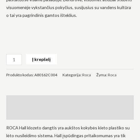
visuomenėje vykstančius pokyčius, susijusius su vandens kultūra
o tai yra pagrindinis gamtos išteklius.
Būtinas
Šie
slapukai
yra
Į krepšelį
privalomi.
Jie
reikalingi,
Produkto kodas:
A80162C004
Kategorija:
Roca
Žyma:
Roca
kad
svetainė
veiktų.
Aprašymas
Statistika
Atsiliepimai (0)
Siekdami
pagerinti
svetainės
ROCA Hall klozeto dangtis yra aukštos kokybės kieto plastiko su
funkcionalumą
ir struktūrą,
lėto nusileidimo sistema. Hall įspūdingas pritaikomumas yra tik
atsižvelgdami