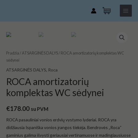
Pereiti
Main
komplektas
prie
WC
Menu
turinio
sėdynei
produkto
kiekis:
ROCA
Pradžia
/
ATSARGINĖS DALYS
/ ROCA amortizatorių komplektas WC
amortizatorių
sėdynei
komplektas
ATSARGINĖS DALYS
,
Roca
WC
sėdynei
ROCA amortizatorių
komplektas WC sėdynei
€
178.00
su PVM
ROCA pasauliniai vonios erdvių vystymo lyderiai. ROCA yra
didžiausia Ispaniška vonios įrangos tiekėja. Bendrovės „Roca“
gaminius galima išvysti geriausiai vertinamuose ir madingiausiuose