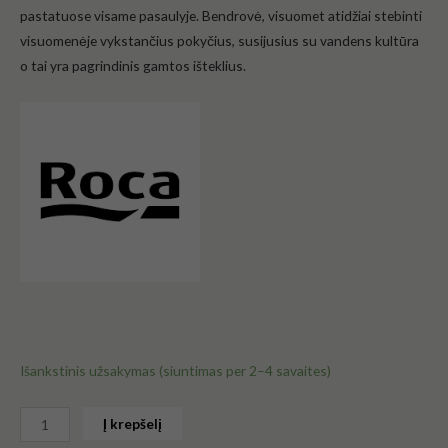
pastatuose visame pasaulyje. Bendrovė, visuomet atidžiai stebinti
visuomenėje vykstančius pokyčius, susijusius su vandens kultūra
o tai yra pagrindinis gamtos išteklius.
Išankstinis užsakymas (siuntimas per 2–4 savaites)
Į krepšelį