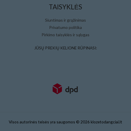
TAISYKLĖS
Siuntimas ir grąžinimas
Privatumo politika
Pirkimo taisyklės ir sąlygas
JŪSŲ PREKIŲ KELIONE RŪPINASI:
Visos autorinės teisės yra saugomos © 2026 klozetodangciai.lt