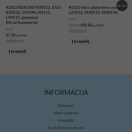
Original
Current
Akcija!
KOLO REKORD K90112, EGO
KOLO lėto uždarymo vyriai
price
price
K10112, OVUM L40111,
L20112, M30112, M30116
was:
is:
L40112, guminiai
€97.00.
€82.00.
Kolo
filtrai/bamperiai
€
97.00
€
82.00
su PVM
Kolo
€
7.10
su PVM
Įvertinimas:
0
Į krepšelį
iš
5
Įvertinimas:
0
Į krepšelį
iš
5
INFORMACIJA
Apie mus
Mano paskyra
Krepšelis
Susisiekite su mumis