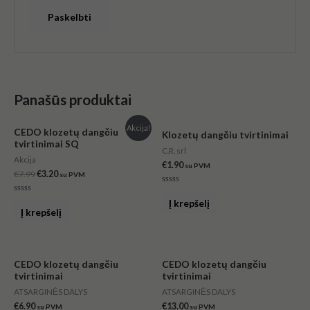
Panašūs produktai
Original
Current
Akcija!
CEDO klozetų dangčiu
Klozetų dangčiu tvirtinimai
price
price
tvirtinimai SQ
was:
is:
C.R. srl
€7.99.
€3.20.
Akcija
€
1.90
su PVM
€
7.99
€
3.20
su PVM
Įvertinimas:
0
Įvertinimas:
Į krepšelį
iš
0
Į krepšelį
5
iš
5
CEDO klozetų dangčiu
CEDO klozetų dangčiu
tvirtinimai
tvirtinimai
ATSARGINĖS DALYS
ATSARGINĖS DALYS
€
6.90
€
13.00
su PVM
su PVM