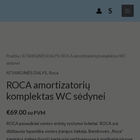
Pereiti
Main
komplektas
prie
WC
Menu
turinio
sėdynei
produkto
kiekis:
ROCA
amortizatorių
Pradžia
/
ATSARGINĖS DALYS
/ ROCA amortizatorių komplektas WC
komplektas
sėdynei
WC
ATSARGINĖS DALYS
,
Roca
sėdynei
ROCA amortizatorių
komplektas WC sėdynei
€
69.00
su PVM
ROCA pasauliniai vonios erdvių vystymo lyderiai. ROCA yra
didžiausia Ispaniška vonios įrangos tiekėja. Bendrovės „Roca“
gaminius galima išvysti geriausiai vertinamuose ir madingiausiuose