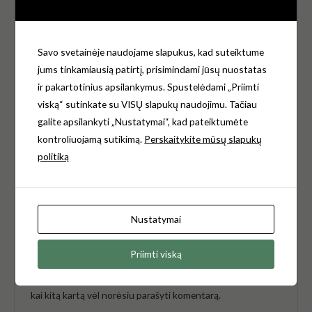
Jūsų įvertinimas
*
Savo svetainėje naudojame slapukus, kad suteiktume
Jūsų atsiliepimas
*
jums tinkamiausią patirtį, prisimindami jūsų nuostatas
ir pakartotinius apsilankymus. Spustelėdami „Priimti
viską“ sutinkate su VISŲ slapukų naudojimu. Tačiau
galite apsilankyti „Nustatymai“, kad pateiktumėte
kontroliuojamą sutikimą.
Perskaitykite mūsų slapukų
Pavadinimas
*
politiką
El.paštas
*
Nustatymai
Priimti viską
Noriu savo interneto naršyklėje išsaugoti vardą, el. pašto
adresą ir interneto puslapį, kad jų nebereiktų įvesti iš naujo,
kai kitą kartą vėl norėsiu parašyti komentarą.