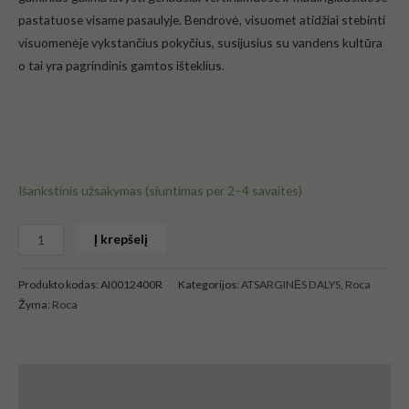
pastatuose visame pasaulyje. Bendrovė, visuomet atidžiai stebinti
visuomenėje vykstančius pokyčius, susijusius su vandens kultūra
o tai yra pagrindinis gamtos išteklius.
Išankstinis užsakymas (siuntimas per 2–4 savaites)
Į krepšelį
Produkto kodas:
AI0012400R
Kategorijos:
ATSARGINĖS DALYS
,
Roca
Žyma:
Roca
Aprašymas