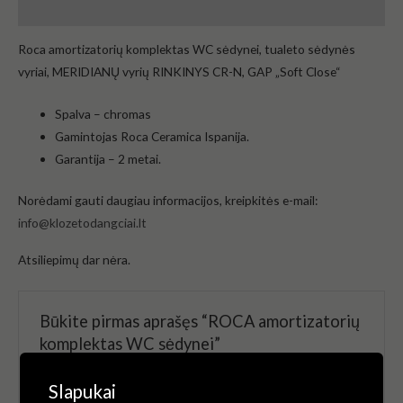
Atsiliepimai (0)
Roca amortizatorių komplektas WC sėdynei, tualeto sėdynės
vyriai, MERIDIANŲ vyrių RINKINYS CR-N, GAP „Soft Close“
Spalva – chromas
Gamintojas Roca Ceramica Ispanija.
Garantija – 2 metai.
Norėdami gauti daugiau informacijos, kreipkitės e-mail:
info@klozetodangciai.lt
Atsiliepimų dar nėra.
Būkite pirmas aprašęs “ROCA amortizatorių
komplektas WC sėdynei”
El. pašto adresas nebus skelbiamas.
Būtini laukeliai
Slapukai
pažymėti
*