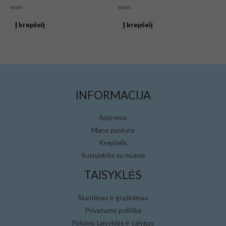
Įvertinimas:
Įvertinimas:
0
0
Į krepšelį
Į krepšelį
iš
iš
5
5
INFORMACIJA
Apie mus
Mano paskyra
Krepšelis
Susisiekite su mumis
TAISYKLĖS
Siuntimas ir grąžinimas
Privatumo politika
Pirkimo taisyklės ir sąlygas