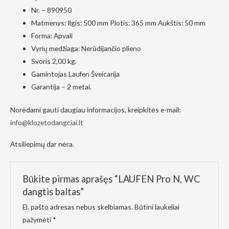
į tai, kaip
Nr. – 890950
svetainė yra
Matmenys: Ilgis: 500 mm Plotis: 365 mm Aukštis: 50 mm
naudojama.
Forma: Apvali
Vyrių medžiaga: Nerūdijančio plieno
Patirtis
Svoris 2,00 kg.
Kad mūsų
Gamintojas Laufen Šveicarija
svetainė
veiktų kuo
Garantija – 2 metai.
geriau jūsų
apsilankymo
Norėdami gauti daugiau informacijos, kreipkitės e-mail:
metu. Jei
atsisakysite
info@klozetodangciai.lt
šių slapukų,
kai kurios
Atsiliepimų dar nėra.
funkcijos iš
svetainės
išnyks.
Būkite pirmas aprašęs “LAUFEN Pro N, WC
dangtis baltas”
Rinkodara
El. pašto adresas nebus skelbiamas.
Būtini laukeliai
Dalindamiesi
savo
pažymėti
*
pomėgiais ir