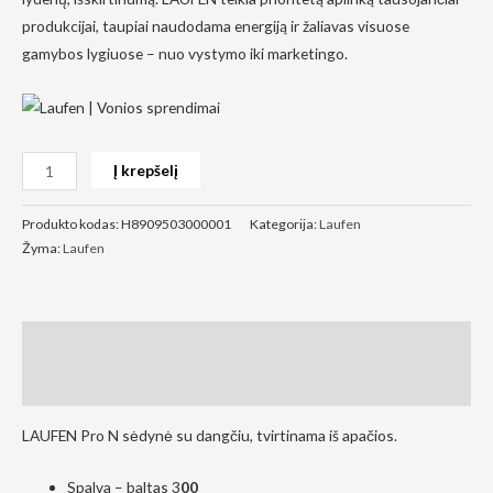
produkcijai, taupiai naudodama energiją ir žaliavas visuose
gamybos lygiuose – nuo vystymo iki marketingo.
Būtinas
Šie
Į krepšelį
slapukai
yra
privalomi.
Produkto kodas:
H8909503000001
Kategorija:
Laufen
Jie
Žyma:
Laufen
reikalingi,
kad
svetainė
veiktų.
Aprašymas
Statistika
Atsiliepimai (0)
Siekdami
pagerinti
LAUFEN Pro N sėdynė su dangčiu, tvirtinama iš apačios.
svetainės
funkcionalumą
ir struktūrą,
Spalva – baltas 3
00
atsižvelgdami