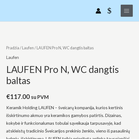
LAUFEN
Pereiti
Main
Pro
prie
Menu
N,
turinio
WC
dangtis
produkto
baltas
kiekis:
LAUFEN
Pradžia
/
Laufen
/ LAUFEN Pro N, WC dangtis baltas
Pro
Laufen
N,
LAUFEN Pro N, WC dangtis
WC
baltas
dangtis
baltas
€
117.00
su PVM
Keramik Holding LAUFEN – šveicarų kompanija, kurios kertinis
išskirtinumo akmuo yra keramikos gamybos patirtis. Dizainas,
kokybė ir funkcionalumas tobulai sąveikauja tarpusavyje, kad
atskleistų tradicinio Šveicarijos prekinio ženklo, vieno iš pasaulinių
lyderių, išskirtinumą. LAUFEN teikia prioritetą aplinką tausojančiai