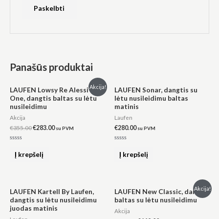
Panašūs produktai
Original
Current
Akcija!
LAUFEN Lowsy Re Alessi
LAUFEN Sonar, dangtis su
price
price
One, dangtis baltas su lėtu
lėtu nusileidimu baltas
was:
is:
nusileidimu
matinis
€355.00.
€283.00.
Akcija
Laufen
€
355.00
€
283.00
€
280.00
su PVM
su PVM
Įvertinimas:
Įvertinimas:
0
0
Į krepšelį
Į krepšelį
iš
iš
5
5
Original
Current
Akcija!
LAUFEN Kartell By Laufen,
LAUFEN New Classic, dangtis
price
price
dangtis su lėtu nusileidimu
baltas su lėtu nusileidimu
was:
is:
juodas matinis
€187.00.
€149.00.
Akcija