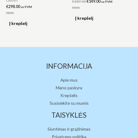
Laufen
€
187.00
€
149.00
su PVM
€
298.00
su PVM
Įvertinimas:
0
Į krepšelį
Įvertinimas:
iš
0
Į krepšelį
5
iš
5
INFORMACIJA
Apie mus
Mano paskyra
Krepšelis
Susisiekite su mumis
TAISYKLĖS
Siuntimas ir grąžinimas
Privatumo politika