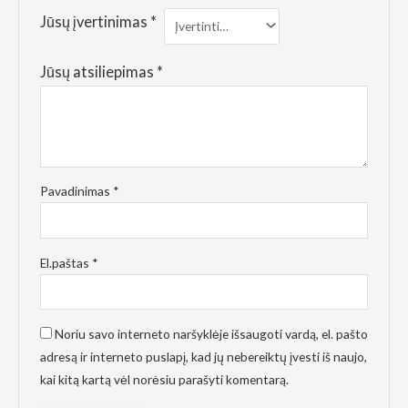
elgesiu, kai
Jūsų įvertinimas
*
lankotės
mūsų
svetainėje,
padidinate
Jūsų atsiliepimas
*
galimybę
pamatyti
suasmenintą
turinį ir
pasiūlymus.
Pavadinimas
*
El.paštas
*
Noriu savo interneto naršyklėje išsaugoti vardą, el. pašto
adresą ir interneto puslapį, kad jų nebereiktų įvesti iš naujo,
kai kitą kartą vėl norėsiu parašyti komentarą.