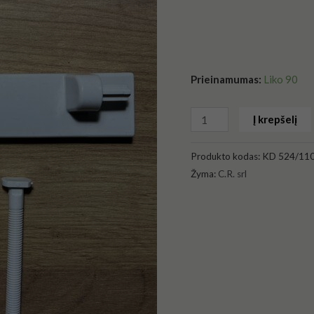
Prieinamumas:
Liko 90
Į krepšelį
Produkto kodas:
KD 524/11
Žyma:
C.R. srl