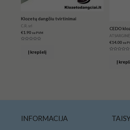
Klozetų dangčiu tvirtinimai
C.R. srl
CEDO kloz
€
1.90
su PVM
ATSARGINĖ
€
14.00
su 
Įvertinimas:
0
iš
Į krepšelį
Įvertinimas
5
0
iš
Į krepš
5
INFORMACIJA
TAIS