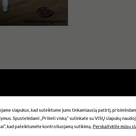
jame slapukus, kad suteiktume jums tinkamiausią patirtį, prisimindami
kymus. Spustelėdami „Priimti viską“ sutinkate su VISŲ slapukų naudoj
ai“, kad pateiktumėte kontroliuojamą sutikimą.
Perskaitykite mūsų sl