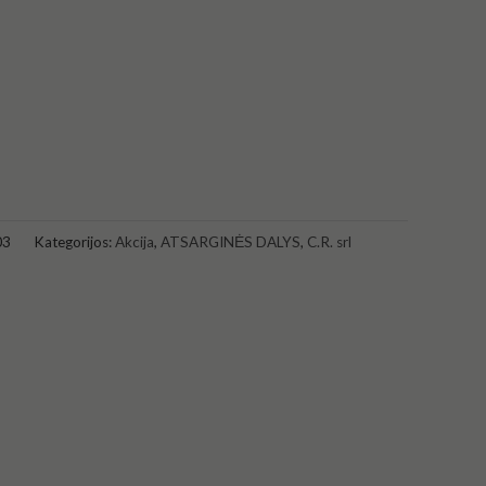
03
Kategorijos:
Akcija
,
ATSARGINĖS DALYS
,
C.R. srl