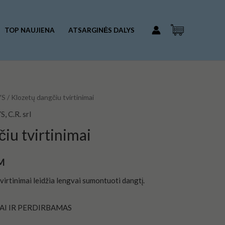
€1.50.
€0.50.
dangčiu
tvirtinimai
TOP NAUJIENA
ATSARGINĖS DALYS
YS
/ Klozetų dangčiu tvirtinimai
nt
YS
,
C.R. srl
iu tvirtinimai
.
M
 tvirtinimai leidžia lengvai sumontuoti dangtį.
AI IR PERDIRBAMAS