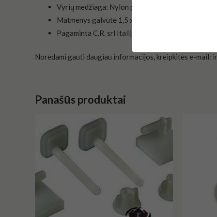
Vyrių medžiaga: Nylon patvarūs ir saugūs tvirtinim
Matmenys galvutė 1,5 x 1,1 cm varžto ilgis 8,0 cm
Pagaminta C.R. srl Italija.
Norėdami gauti daugiau informacijos, kreipkitės e-mail:
i
Panašūs produktai