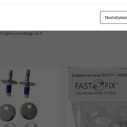
ai;
Nustatymai
nfo@klozetodangciai.lt