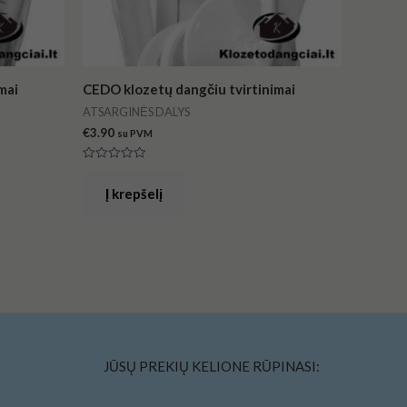
mai
CEDO klozetų dangčiu tvirtinimai
ATSARGINĖS DALYS
€
3.90
su PVM
Įvertinimas:
0
iš
Į krepšelį
5
JŪSŲ PREKIŲ KELIONE RŪPINASI: