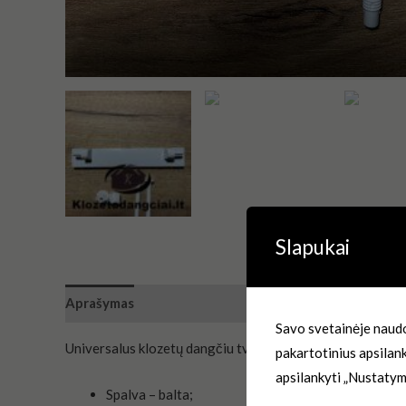
Slapukai
Aprašymas
Atsiliepimai (0)
Savo svetainėje naudo
Universalus klozetų dangčiu tvirtinimai
pakartotinius apsilan
apsilankyti „Nustatym
Spalva – balta;