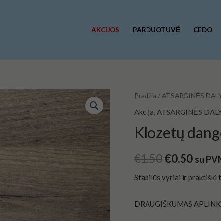
AKCIJOS
PARDUOTUVĖ
CEDO
produkto
Pradžia
/
ATSARGINĖS DAL
Original
Curre
kiekis:
Akcija
,
ATSARGINĖS DAL
price
price
Klozetų
Klozetų dangč
dangčiu
was:
is:
tvirtinimai
€
1.50
€
0.50
€1.50.
€0.50
su PV
Stabilūs vyriai ir praktiški
DRAUGIŠKUMAS APLINK