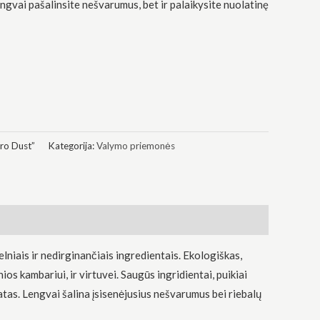
ngvai pašalinsite nešvarumus, bet ir palaikysite nuolatinę
o Dust”
Kategorija:
Valymo priemonės
niais ir nedirginančiais ingredientais. Ekologiškas,
os kambariui, ir virtuvei. Saugūs ingridientai, puikiai
omatas. Lengvai šalina įsisenėjusius nešvarumus bei riebalų