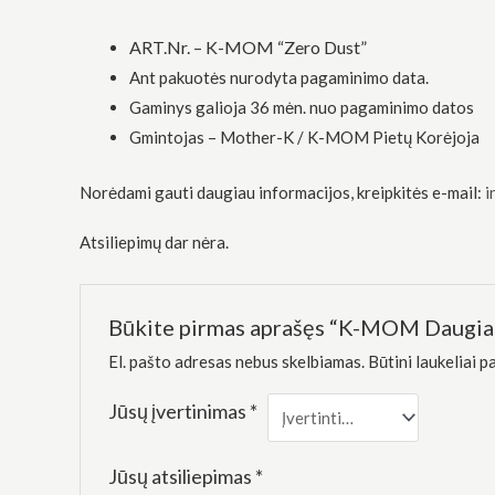
funkcionalumą
ir struktūrą,
ART.Nr. –
K-MOM “Zero Dust”
atsižvelgdami
į tai, kaip
Ant pakuotės nurodyta pagaminimo data.
svetainė yra
Gaminys galioja 36 mėn. nuo pagaminimo datos
naudojama.
Gmintojas – Mother-K / K-MOM Pietų Korėjoja
Patirtis
Norėdami gauti daugiau informacijos, kreipkitės e-mail:
i
Kad mūsų
svetainė
Atsiliepimų dar nėra.
veiktų kuo
geriau jūsų
apsilankymo
metu. Jei
Būkite pirmas aprašęs “K-MOM Daugiafu
atsisakysite
šių slapukų,
El. pašto adresas nebus skelbiamas.
Būtini laukeliai 
kai kurios
funkcijos iš
svetainės
Jūsų įvertinimas
*
išnyks.
Jūsų atsiliepimas
*