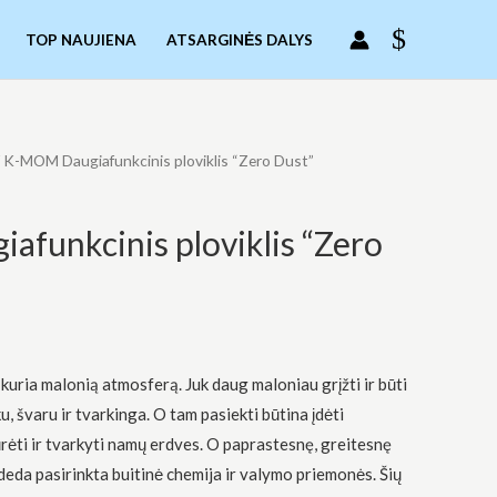
TOP NAUJIENA
ATSARGINĖS DALYS
 K-MOM Daugiafunkcinis ploviklis “Zero Dust”
funkcinis ploviklis “Zero
 kuria malonią atmosferą. Juk daug maloniau grįžti ir būti
, švaru ir tvarkinga. O tam pasiekti būtina įdėti
ūrėti ir tvarkyti namų erdves. O paprastesnę, greitesnę
eda pasirinkta buitinė chemija ir valymo priemonės. Šių