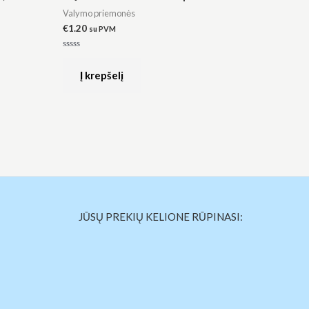
Valymo priemonės
€
1.20
su PVM
Įvertinimas:
0
iš
Į krepšelį
5
JŪSŲ PREKIŲ KELIONE RŪPINASI: