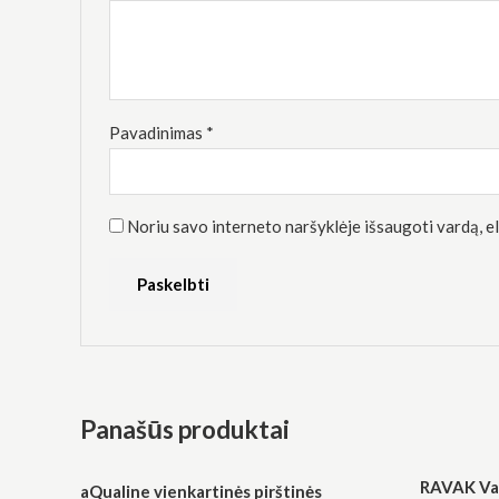
Rinkodara
Dalindamiesi
savo
pomėgiais ir
elgesiu, kai
lankotės
mūsų
Pavadinimas
*
svetainėje,
padidinate
galimybę
pamatyti
suasmenintą
Noriu savo interneto naršyklėje išsaugoti vardą, el.
turinį ir
pasiūlymus.
Panašūs produktai
RAVAK Va
aQualine vienkartinės pirštinės