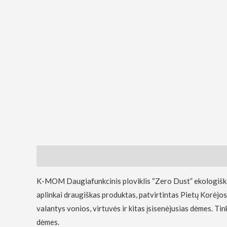
Būtinas
Šie
slapukai
yra
privalomi.
Jie
reikalingi,
kad
svetainė
Aprašymas
Atsiliepimai (0)
veiktų.
K-MOM Daugiafunkcinis ploviklis “Zero Dust” ekologiškas,
aplinkai draugiškas produktas, patvirtintas Pietų Korėjos 
Statistika
Siekdami
valantys vonios, virtuvės ir kitas įsisenėjusias dėmes. Tin
pagerinti
dėmes.
svetainės