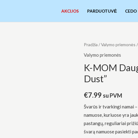
AKCIJOS
PARDUOTUVĖ
CEDO
Pradžia
/
Valymo priemonės
/
Valymo priemonės
K-MOM Daugia
Dust”
€
7.99
su PVM
Švarūs ir tvarkingi namai –
namuose, kuriuose yra jauku
pastangų, reguliariai priži
švarą namuose pasiekti pad