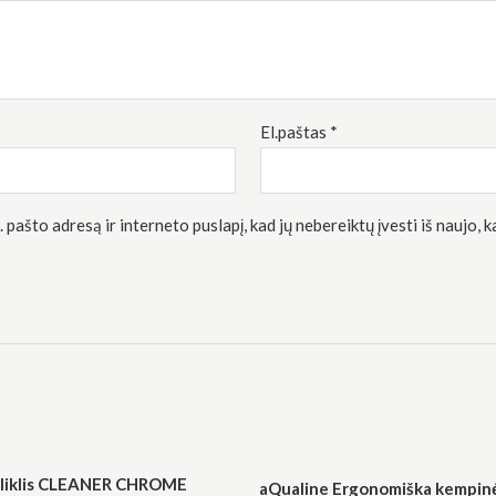
El.paštas
*
 pašto adresą ir interneto puslapį, kad jų nebereiktų įvesti iš naujo, 
liklis CLEANER CHROME
aQualine Ergonomiška kempinė,