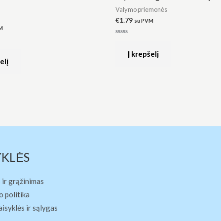
Valymo priemonės
€
1.79
su PVM
M
Įvertinimas:
0
iš
Į krepšelį
5
elį
YKLĖS
 ir grąžinimas
 politika
aisyklės ir sąlygas