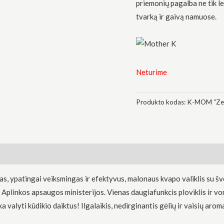
priemonių pagalba ne tik le
tvarką ir gaivą namuose.
Neturime
Produkto kodas:
K-MOM “Zer
 ypatingai veiksmingas ir efektyvus, malonaus kvapo valiklis su švel
Aplinkos apsaugos ministerijos. Vienas daugiafunkcis ploviklis ir voni
ka valyti kūdikio daiktus! Ilgalaikis, nedirginantis gėlių ir vaisių ar