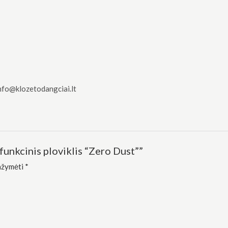
nfo@klozetodangciai.lt
nkcinis ploviklis “Zero Dust””
pažymėti
*