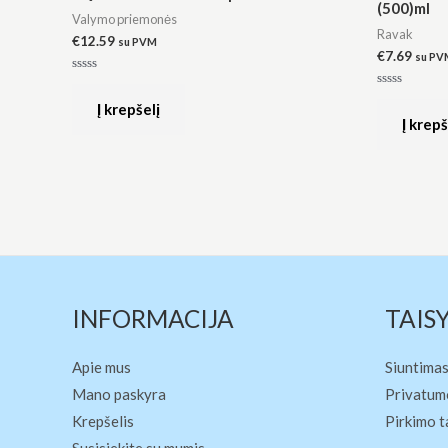
(500)ml
Valymo priemonės
Ravak
€
12.59
su PVM
€
7.69
su PV
Įvertinimas:
0
Įvertinimas:
iš
Į krepšelį
0
5
iš
Į krepš
5
INFORMACIJA
TAIS
Apie mus
Siuntimas
Mano paskyra
Privatumo
Krepšelis
Pirkimo t
Susisiekite su mumis