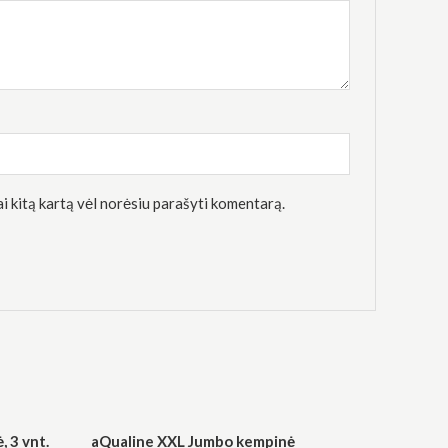
kai kitą kartą vėl norėsiu parašyti komentarą.
 3 vnt.
aQualine XXL Jumbo kempinė