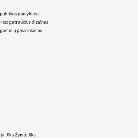
spublikos gamyklose –
rės: patrauklus dizainas,
 gaminių pasirinkimas
ija
,
Jika
Žyma:
Jika