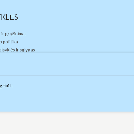
YKLĖS
 ir grąžinimas
 politika
aisyklės ir sąlygas
ciai.lt