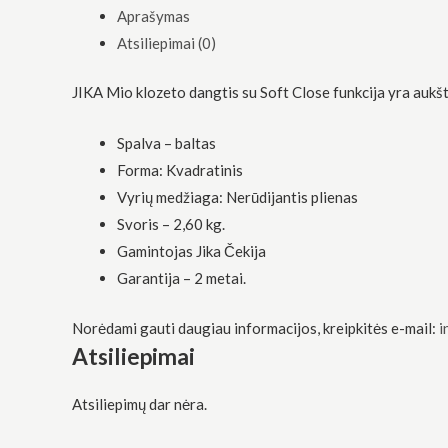
funkcionalumą
Aprašymas
ir struktūrą,
Atsiliepimai (0)
atsižvelgdami
į tai, kaip
svetainė yra
JIKA Mio klozeto dangtis su Soft Close funkcija
yra aukš
naudojama.
Spalva – baltas
Patirtis
Forma: Kvadratinis
Kad mūsų
Vyrių medžiaga: Nerūdijantis plienas
svetainė
veiktų kuo
Svoris – 2,60 kg.
geriau jūsų
Gamintojas Jika Čekija
apsilankymo
metu. Jei
Garantija – 2 metai.
atsisakysite
šių slapukų,
Norėdami gauti daugiau informacijos, kreipkitės e-mail:
i
kai kurios
funkcijos iš
Atsiliepimai
svetainės
išnyks.
Atsiliepimų dar nėra.