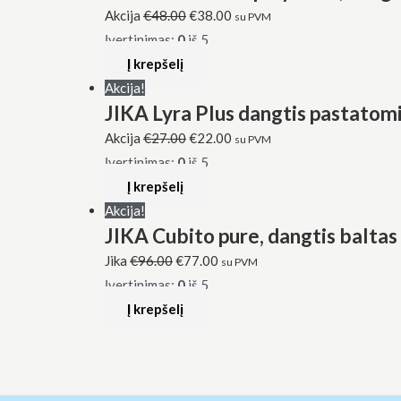
Akcija
€
48.00
€
38.00
su PVM
Įvertinimas:
0
iš 5
Į krepšelį
Akcija!
JIKA Lyra Plus dangtis pastatom
Akcija
€
27.00
€
22.00
su PVM
Įvertinimas:
0
iš 5
Į krepšelį
Akcija!
JIKA Cubito pure, dangtis baltas 
Jika
€
96.00
€
77.00
su PVM
Įvertinimas:
0
iš 5
Į krepšelį