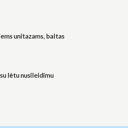
iems unitazams, baltas
su lėtu nusileidimu