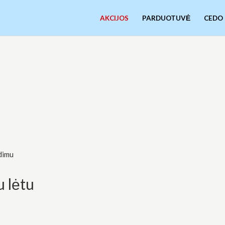
AKCIJOS
PARDUOTUVĖ
CEDO
idimu
u lėtu