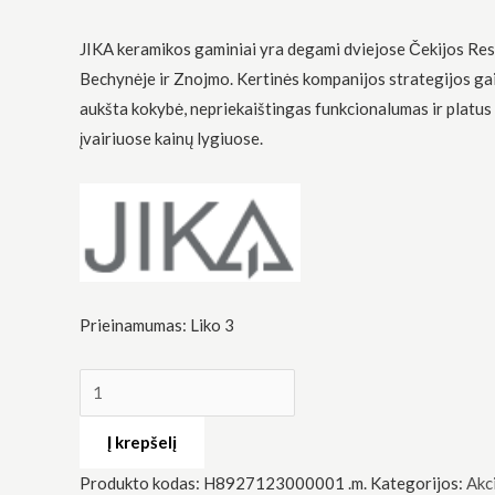
JIKA keramikos gaminiai yra degami dviejose Čekijos Re
Bechynėje ir Znojmo. Kertinės kompanijos strategijos gai
aukšta kokybė, nepriekaištingas funkcionalumas ir platus
įvairiuose kainų lygiuose.
Būtinas
Šie
slapukai
yra
privalomi.
Jie
reikalingi,
kad
Prieinamumas:
Liko 3
svetainė
veiktų.
Statistika
Į krepšelį
Siekdami
pagerinti
Produkto kodas:
H8927123000001 .m.
Kategorijos:
Akc
svetainės