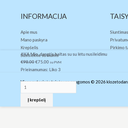
INFORMACIJA
TAIS
Apie mus
Siuntimas
Mano paskyra
Privatumo
Krepšelis
Pirkimo t
produkto
Original
Current
JIKA Mio, dangtis baltas su su lėtu nusileidimu
Susisiekite su mumis
kiekis:
price
price
€
98.00
€
75.00
su PVM
JIKA
was:
is:
Prieinamumas:
Liko 3
Mio,
€98.00.
€75.00.
Visos autorinės teisės yra saugomos © 2026 klozetodang
dangtis
baltas
Į krepšelį
su
su
lėtu
nusileidimu