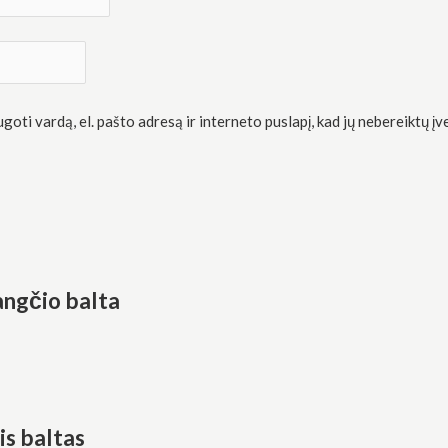
oti vardą, el. pašto adresą ir interneto puslapį, kad jų nebereiktų įve
ngčio balta
is baltas