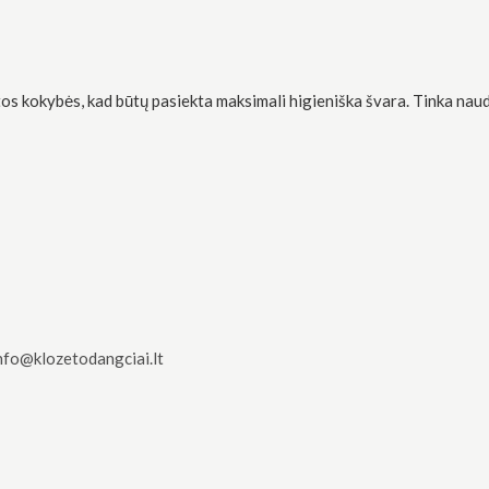
tos kokybės, kad būtų pasiekta maksimali higieniška švara. Tinka n
nfo@klozetodangciai.lt