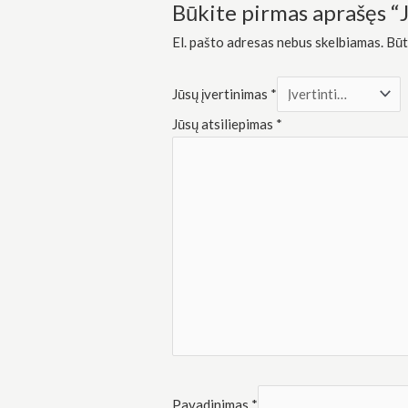
Rinkodara
Būkite pirmas aprašęs “J
Dalindamiesi
savo
El. pašto adresas nebus skelbiamas.
Būt
pomėgiais ir
elgesiu, kai
lankotės
Jūsų įvertinimas
*
mūsų
svetainėje,
Jūsų atsiliepimas
*
padidinate
galimybę
pamatyti
suasmenintą
turinį ir
pasiūlymus.
Pavadinimas
*