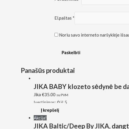
El.paštas
*
Noriu savo interneto naršyklėje išsaug
Panašūs produktai
JIKA BABY klozeto sėdynė be da
Jika
€
35.00
su PVM
Įvertinimas:
0
iš 5
Į krepšelį
Akcija!
JIKA Baltic/Deep By JIKA, dangt