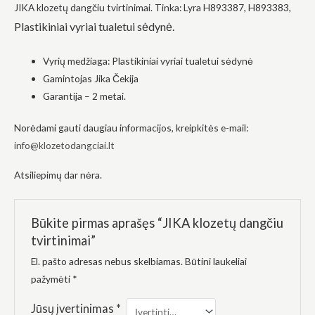
JIKA klozetų dangčiu tvirtinimai. Tinka: Lyra H893387, H893383,
į tai, kaip
svetainė yra
Plastikiniai vyriai tualetui sėdynė.
naudojama.
Vyrių medžiaga: Plastikiniai vyriai tualetui sėdynė
Gamintojas Jika Čekija
Patirtis
Kad mūsų
Garantija – 2 metai.
svetainė
veiktų kuo
Norėdami gauti daugiau informacijos, kreipkitės e-mail:
geriau jūsų
apsilankymo
info@klozetodangciai.lt
metu. Jei
atsisakysite
Atsiliepimų dar nėra.
šių slapukų,
kai kurios
funkcijos iš
svetainės
Būkite pirmas aprašęs “JIKA klozetų dangčiu
išnyks.
tvirtinimai”
El. pašto adresas nebus skelbiamas.
Būtini laukeliai
Rinkodara
pažymėti
*
Dalindamiesi
savo
Jūsų įvertinimas
*
pomėgiais ir