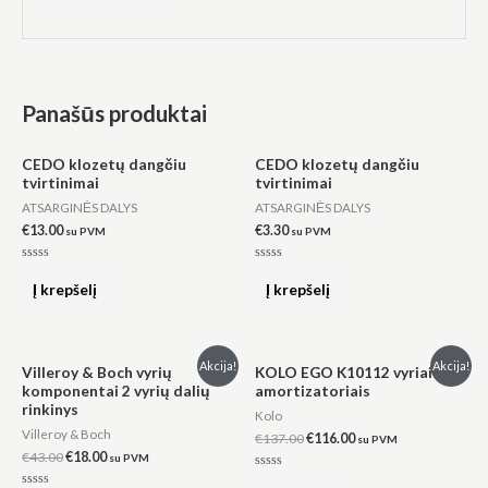
Panašūs produktai
CEDO klozetų dangčiu
CEDO klozetų dangčiu
tvirtinimai
tvirtinimai
ATSARGINĖS DALYS
ATSARGINĖS DALYS
€
13.00
€
3.30
su PVM
su PVM
Įvertinimas:
Įvertinimas:
0
0
Į krepšelį
Į krepšelį
iš
iš
5
5
Original
Current
Original
Current
Akcija!
Akcija!
Villeroy & Boch vyrių
KOLO EGO K10112 vyriai su
price
price
price
price
komponentai 2 vyrių dalių
amortizatoriais
was:
is:
was:
is:
rinkinys
€43.00.
€18.00.
€137.00.
€116.00.
Kolo
Villeroy & Boch
€
137.00
€
116.00
su PVM
€
43.00
€
18.00
su PVM
Įvertinimas: