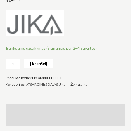
Būtinas
Šie
slapukai
Išankstinis užsakymas (siuntimas per 2–4 savaites)
yra
privalomi.
Jie
Į krepšelį
reikalingi,
kad
svetainė
Produkto kodas:
H8943800000001
veiktų.
Kategorijos:
ATSARGINĖS DALYS
,
Jika
Žyma:
Jika
Statistika
Siekdami
Aprašymas
pagerinti
svetainės
Atsiliepimai (0)
funkcionalumą
ir struktūrą,
atsižvelgdami