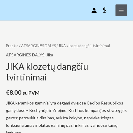
Pereiti
Main
dangčiu
prie
tvirtinimai
Menu
turinio
produkto
kiekis:
JIKA
Pradžia
/
ATSARGINĖS DALYS
/ JIKA klozetų dangčiu tvirtinimai
klozetų
ATSARGINĖS DALYS
,
Jika
dangčiu
JIKA klozetų dangčiu
tvirtinimai
tvirtinimai
€
8.00
su PVM
JIKA keramikos gaminiai yra degami dviejose Čekijos Respublikos
gamyklose – Bechynėje ir Znojmo. Kertinės kompanijos strategijos
gairės: patrauklus dizainas, aukšta kokybė, nepriekaištingas
funkcionalumas ir platus gaminių pasirinkimas įvairiuose kainų
lygiuose.