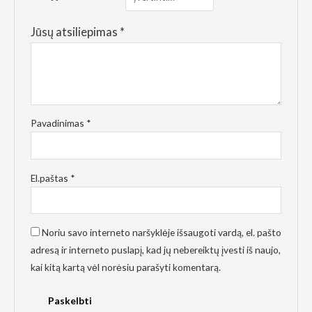
elgesiu, kai
lankotės
mūsų
Jūsų atsiliepimas
*
svetainėje,
padidinate
galimybę
pamatyti
suasmenintą
turinį ir
pasiūlymus.
Pavadinimas
*
El.paštas
*
Noriu savo interneto naršyklėje išsaugoti vardą, el. pašto
adresą ir interneto puslapį, kad jų nebereiktų įvesti iš naujo,
kai kitą kartą vėl norėsiu parašyti komentarą.