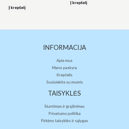
0
Į krepšelį
Įvertinimas:
iš
0
Į krepšelį
5
iš
5
INFORMACIJA
Apie mus
Mano paskyra
Krepšelis
Susisiekite su mumis
TAISYKLĖS
Siuntimas ir grąžinimas
Privatumo politika
Pirkimo taisyklės ir sąlygas