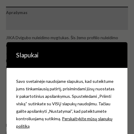
Aprašymas
Atsiliepimai (0)
JIKA Dvigubo nuleidimo mygtukas. Šis žemo profilio nuleidimo
mygtukas su JIKA logotipu yra nuleidimo vožtuvo H890376 dalis.
Jo padėtis fiksuojama montuojant, todėl atsitiktinis išorinio žiedo
Slapukai
pasukimas valymo metu neturi įtakos mygtukų vidinei orientacijai.
Mygtuką siūlome įvairių spalvų variantų.
Savo svetainėje naudojame slapukus, kad suteiktume
Mygtukų skaičius: 2
jums tinkamiausią patirtį, prisimindami jūsų nuostatas
Spalva – 757 – Balta matinė
ir pakartotinius apsilankymus. Spustelėdami „Priimti
48 x 48 x 30 mm
viską“ sutinkate su VISŲ slapukų naudojimu. Tačiau
Gamintojas Jika Čekija
galite apsilankyti „Nustatymai“, kad pateiktumėte
Garantija – 2 metai.
kontroliuojamą sutikimą.
Perskaitykite mūsų slapukų
Norėdami gauti daugiau informacijos, kreipkitės e-mail:
politiką
info@klozetodangciai.lt