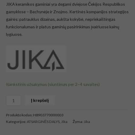
JIKA keramikos gaminiai yra degami dviejose Čekijos Respublikos
gamyklose – Bechynėje ir Znojmo. Kertinės kompanijos strategijos
gairės: patrauklus dizainas, aukšta kokybė, nepriekaištingas
funkcionalumas ir platus gaminių pasirinkimas įvairiuose kainų
lygiuose.
Išankstinis užsakymas (siuntimas per 2–4 savaites)
Į krepšelį
Produkto kodas:
H8903770000003
Kategorijos:
ATSARGINĖS DALYS
,
Jika
Žyma:
Jika