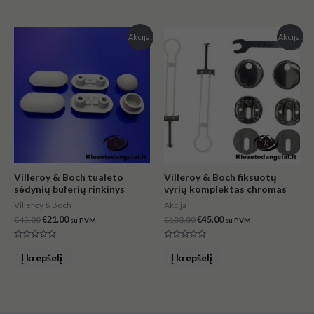
Original
Current
Original
Current
Akcija!
Akcija!
price
price
price
price
was:
is:
was:
is:
€45.00.
€21.00.
€103.00.
€45.00.
Villeroy & Boch tualeto
Villeroy & Boch fiksuotų
sėdynių buferių rinkinys
vyrių komplektas chromas
Villeroy & Boch
Akcija
€
45.00
€
21.00
€
103.00
€
45.00
su PVM
su PVM
Įvertinimas:
Įvertinimas:
0
0
Į krepšelį
Į krepšelį
iš
iš
5
5