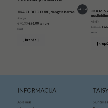
Original
Current
Orig
Akcija!
JIKA Mio, 
JIKA CUBITO PURE, dangtis baltas
price
price
pri
nusileidi
was:
is:
was
Akcija
€70.00.
€56.00.
€81
Akcija
€
70.00
€
56.00
su PVM
€
81.00
€
66
Įvertinimas:
0
Įvertinimas:
iš
Į krepšelį
0
5
iš
Į krepš
5
INFORMACIJA
TAIS
Apie mus
Siuntimas