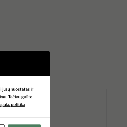
 jūsų nuostatas ir
imu. Tačiau galite
apukų politiką