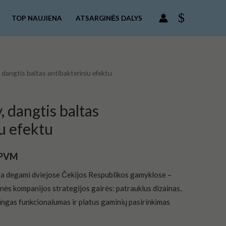
was:
is:
JIKA
€59.00.
€47.00.
Deep
TOP NAUJIENA
ATSARGINĖS DALYS
By,
dangtis
baltas
antibakteriniu
 dangtis baltas antibakteriniu efektu
rrent
efektu
ce
 dangtis baltas
u efektu
7.00.
 PVM
ra degami dviejose Čekijos Respublikos gamyklose –
nės kompanijos strategijos gairės: patrauklus dizainas,
ingas funkcionalumas ir platus gaminių pasirinkimas