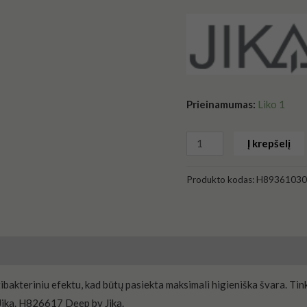
Prieinamumas:
Liko 1
Į krepšelį
Produkto kodas:
H89361030
ibakteriniu efektu, kad būtų pasiekta maksimali higieniška švara. T
ika. H826617 Deep by Jika.