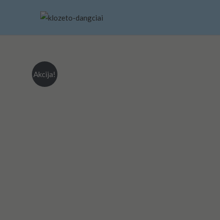
Pereiti
prie
turinio
Akcija!