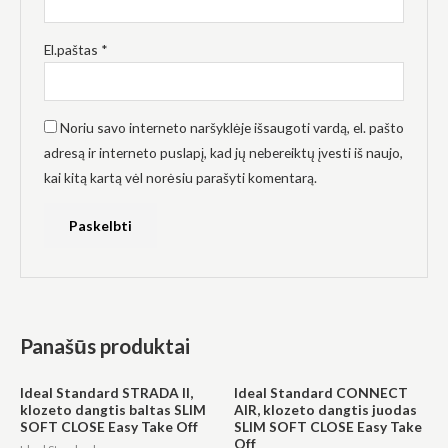
El.paštas
*
Noriu savo interneto naršyklėje išsaugoti vardą, el. pašto
adresą ir interneto puslapį, kad jų nebereiktų įvesti iš naujo,
kai kitą kartą vėl norėsiu parašyti komentarą.
Panašūs produktai
Ideal Standard STRADA II,
Ideal Standard CONNECT
klozeto dangtis baltas SLIM
AIR, klozeto dangtis juodas
SOFT CLOSE Easy Take Off
SLIM SOFT CLOSE Easy Take
Off