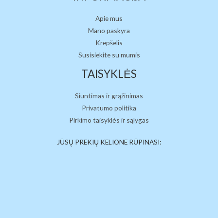
Apie mus
Mano paskyra
Krepšelis
Susisiekite su mumis
TAISYKLĖS
Siuntimas ir grąžinimas
Privatumo politika
Pirkimo taisyklės ir sąlygas
JŪSŲ PREKIŲ KELIONE RŪPINASI: