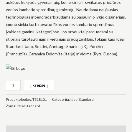
aukštos kokybės gyvenamųjų, komercinių ir sveikatos priežiūros
vonios kambario sprendimų gamintojų. Naudodama naujausias
technologijas ir bendradarbiaudama su pasaulinio lygio dizaineriais,
įmonė siekia kurti novatoriškus vonios kambario sprendimus
įvairiose gaminių kategorijose. Jos produktai parduodami su
Būtinas
stipriais tarptautiniais ir vietiniais prekių ženklais, tokiais kaip Ideal
Šie
Standard, Jado, Sottini, Armitage Shanks (JK), Porcher
slapukai
yra
(Prancūzija), Ceramica Dolomite (Italija) ir Vidima (Rytų Europa).
privalomi.
Jie
reikalingi,
kad
svetainė
veiktų.
Į krepšelį
Produkto kodas:
T318101
Kategorija:
Ideal Standard
Statistika
Žyma:
Ideal Standard
Siekdami
pagerinti
svetainės
funkcionalumą
ir struktūrą,
Aprašymas
atsižvelgdami