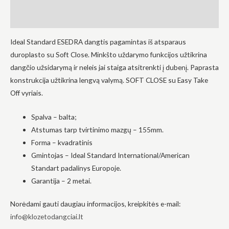
į tai, kaip
svetainė yra
Atsiliepimai (0)
naudojama.
Ideal Standard ESEDRA dangtis pagamintas iš atsparaus
duroplasto su Soft Close. Minkšto uždarymo funkcijos užtikrina
Patirtis
dangčio užsidarymą ir neleis jai staiga atsitrenkti į dubenį. Paprasta
Kad mūsų
svetainė
konstrukcija užtikrina lengvą valymą. SOFT CLOSE su Easy Take
veiktų kuo
Off vyriais.
geriau jūsų
apsilankymo
metu. Jei
Spalva – balta;
atsisakysite
Atstumas tarp tvirtinimo mazgų – 155mm.
šių slapukų,
kai kurios
Forma – kvadratinis
funkcijos iš
Gmintojas – Ideal Standard International/American
svetainės
išnyks.
Standart padalinys Europoje.
Garantija – 2 metai.
Rinkodara
Norėdami gauti daugiau informacijos, kreipkitės e-mail:
Dalindamiesi
savo
info@klozetodangciai.lt
pomėgiais ir