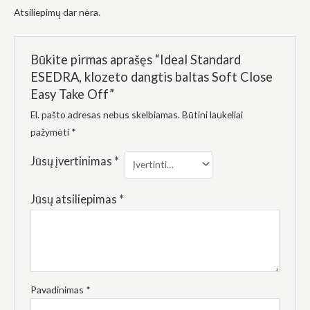
elgesiu, kai
Atsiliepimų dar nėra.
lankotės
mūsų
svetainėje,
padidinate
Būkite pirmas aprašęs “Ideal Standard
galimybę
ESEDRA, klozeto dangtis baltas Soft Close
pamatyti
suasmenintą
Easy Take Off”
turinį ir
pasiūlymus.
El. pašto adresas nebus skelbiamas.
Būtini laukeliai
pažymėti
*
Jūsų įvertinimas
*
Jūsų atsiliepimas
*
Pavadinimas
*