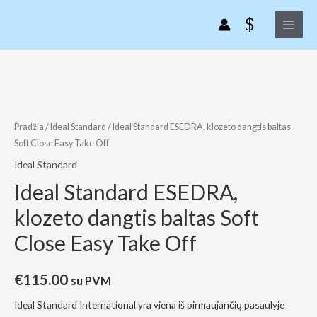
Ideal
Pereiti
Main
Standard
prie
Menu
ESEDRA,
turinio
klozeto
dangtis
produkto
baltas
kiekis:
Soft
Ideal
Close
Standard
Pradžia
/
Ideal Standard
/ Ideal Standard ESEDRA, klozeto dangtis baltas
Easy
ESEDRA,
Soft Close Easy Take Off
Take
klozeto
Ideal Standard
Off
dangtis
Ideal Standard ESEDRA,
baltas
klozeto dangtis baltas Soft
Soft
Close
Close Easy Take Off
Easy
Take
€
115.00
su PVM
Off
Ideal Standard International yra viena iš pirmaujančių pasaulyje