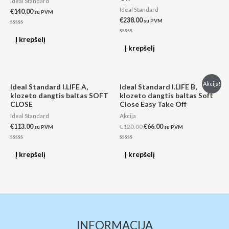
Ideal Standard
Ideal Standard
€
140.00
su PVM
€
238.00
su PVM
Įvertinimas:
0
Į krepšelį
Įvertinimas:
iš
0
Į krepšelį
5
iš
5
Original
Current
Akcija!
Ideal Standard I.LIFE A,
Ideal Standard I.LIFE B,
price
price
klozeto dangtis baltas SOFT
klozeto dangtis baltas Soft
was:
is:
CLOSE
Close Easy Take Off
€120.00.
€66.00.
Ideal Standard
Akcija
€
113.00
€
120.00
€
66.00
su PVM
su PVM
Įvertinimas:
Įvertinimas:
0
0
Į krepšelį
Į krepšelį
iš
iš
5
5
INFORMACIJA