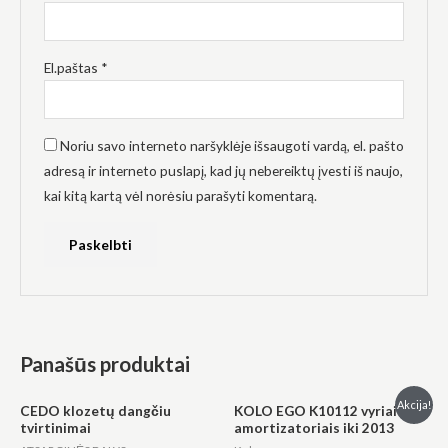
El.paštas
*
Noriu savo interneto naršyklėje išsaugoti vardą, el. pašto
adresą ir interneto puslapį, kad jų nebereiktų įvesti iš naujo,
kai kitą kartą vėl norėsiu parašyti komentarą.
Panašūs produktai
Original
Current
Akcija!
CEDO klozetų dangčiu
KOLO EGO K10112 vyriai su
price
price
tvirtinimai
amortizatoriais iki 2013
was:
is:
€107.00.
€91.00.