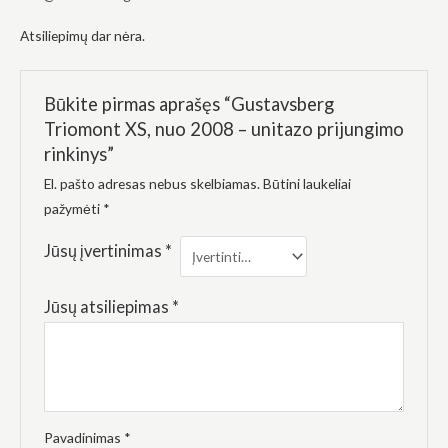
elgesiu, kai
lankotės
Atsiliepimų dar nėra.
mūsų
svetainėje,
padidinate
galimybę
Būkite pirmas aprašęs “Gustavsberg
pamatyti
suasmenintą
Triomont XS, nuo 2008 – unitazo prijungimo
turinį ir
rinkinys”
pasiūlymus.
El. pašto adresas nebus skelbiamas.
Būtini laukeliai
pažymėti
*
Jūsų įvertinimas
*
Jūsų atsiliepimas
*
Pavadinimas
*