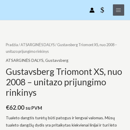
Gustavsberg
Pereiti
Main
Triomont
prie
Menu
XS,
turinio
nuo
2008
produkto
-
kiekis:
unitazo
Gustavsberg
Pradžia
/
ATSARGINĖS DALYS
/ Gustavsberg Triomont XS, nuo 2008 –
prijungimo
Triomont
unitazo prijungimo rinkinys
rinkinys
XS,
ATSARGINĖS DALYS
,
Gustavsberg
nuo
Gustavsberg Triomont XS, nuo
2008
2008 – unitazo prijungimo
-
unitazo
rinkinys
prijungimo
rinkinys
€
62.00
su PVM
Tualeto dangtis turėtų būti patogus ir lengvai valomas. Mūsų
tualeto dangčių dydis yra pritaikytas kiekvienai linijai ir turi lėto