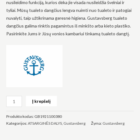
nusileidimo funkciją, kurios dėka jie visada nusileidžia švelniai ir
tyliai. Mūsų tualeto dangčius lengva nuimti nuo tualeto ir patogiai
nuvalyti, taip užtikrinama geresnė higiena. Gustavsberg tualeto
dangčius galima rinktis pagamintus iš minkšto arba kieto plastiko.
Pasirinkite Jums ir Jūsų vonios kambariui tinkamą tualeto dangtį.
Būtinas
Šie
slapukai
yra
privalomi.
Jie
reikalingi,
kad
svetainė
veiktų.
Į krepšelį
Statistika
Siekdami
Produkto kodas:
GB1921100380
pagerinti
Kategorijos:
ATSARGINĖS DALYS
,
Gustavsberg
Žyma:
Gustavsberg
svetainės
funkcionalumą
ir struktūrą,
atsižvelgdami