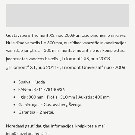
į tai, kaip
Aprašymas
svetainė yra
naudojama.
Atsiliepimai (0)
Patirtis
Gustavsberg Triomont XS, nuo 2008-unitazo prijungimo rinkinys.
Kad mūsų
Nuleidimo vamzdis L = 300 mm, nuleidimo vamzdžio ir kanalizacijos
svetainė
vamzdžio jungtis L = 300 mm, montavimo ant sienos komplektas,
veiktų kuo
geriau jūsų
„Triomont“ XS, nuo 2008-
įmontuotas vandens bakelis.
apsilankymo
metu. Jei
„Triomont“ XT, nuo 2011-
„Triomont Universal“, nuo -2008
atsisakysite
šių slapukų,
kai kurios
Spalva – juoda
funkcijos iš
EAN-nr: 8711778140936
svetainės
Ilgis
: 800 mm
|
Plotis
: 510 mm
|
Aukštis
: 400 mm
išnyks.
Gamintojas – Gustavsberg Švedija.
Garantija – 2 metai.
Rinkodara
Dalindamiesi
Norėdami gauti daugiau informacijos, kreipkitės e-mail:
savo
pomėgiais ir
info@klozetodangciai.lt