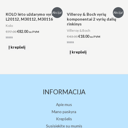
Original
Current
Original
Current
Akcija!
Akcija!
KOLO lėto uždarymo vyriai
Villeroy & Boch vyrių
price
price
price
price
L20112, M30112, M30116
komponentai 2 vyrių dalių
was:
is:
was:
is:
rinkinys
€97.00.
€82.00.
€43.00.
€18.00.
Kolo
Villeroy & Boch
€
97.00
€
82.00
su PVM
€
43.00
€
18.00
su PVM
Įvertinimas:
0
Į krepšelį
Įvertinimas:
iš
0
Į krepšelį
5
iš
5
INFORMACIJA
Apie mus
Mano paskyra
Krepšelis
Susisiekite su mumis