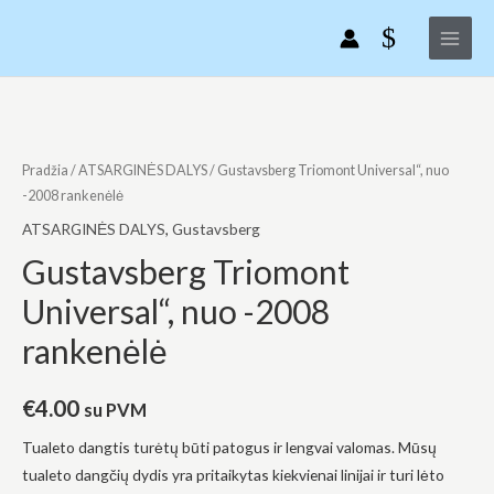
Gustavsberg
Pereiti
Main
Triomont
prie
Menu
Universal“,
turinio
nuo
-2008
produkto
rankenėlė
kiekis:
Gustavsberg
Pradžia
/
ATSARGINĖS DALYS
/ Gustavsberg Triomont Universal“, nuo
Triomont
-2008 rankenėlė
Universal“,
ATSARGINĖS DALYS
,
Gustavsberg
nuo
Gustavsberg Triomont
-2008
Universal“, nuo -2008
rankenėlė
rankenėlė
€
4.00
su PVM
Tualeto dangtis turėtų būti patogus ir lengvai valomas. Mūsų
tualeto dangčių dydis yra pritaikytas kiekvienai linijai ir turi lėto