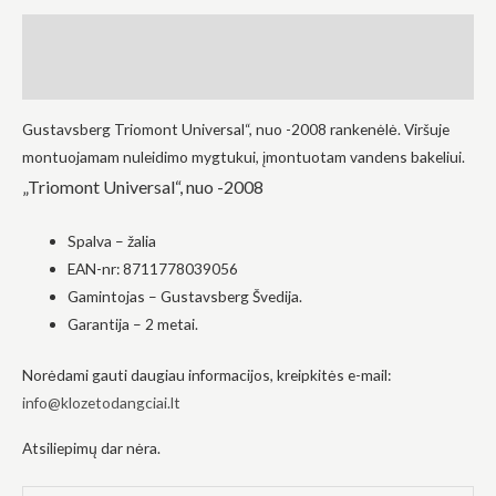
į tai, kaip
Aprašymas
svetainė yra
naudojama.
Atsiliepimai (0)
Patirtis
Gustavsberg Triomont Universal“, nuo -2008 rankenėlė.
Viršuje
Kad mūsų
montuojamam nuleidimo mygtukui, įmontuotam vandens bakeliui.
svetainė
„Triomont Universal“, nuo -2008
veiktų kuo
geriau jūsų
apsilankymo
Spalva – žalia
metu. Jei
atsisakysite
EAN-nr: 8711778039056
šių slapukų,
Gamintojas – Gustavsberg Švedija.
kai kurios
funkcijos iš
Garantija – 2 metai.
svetainės
išnyks.
Norėdami gauti daugiau informacijos, kreipkitės e-mail:
info@klozetodangciai.lt
Rinkodara
Atsiliepimų dar nėra.
Dalindamiesi
savo
pomėgiais ir