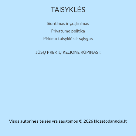
TAISYKLĖS
Siuntimas ir grąžinimas
Privatumo politika
Pirkimo taisyklės ir sąlygas
JŪSŲ PREKIŲ KELIONE RŪPINASI:
Visos autorinės teisės yra saugomos © 2026 klozetodangciai.lt