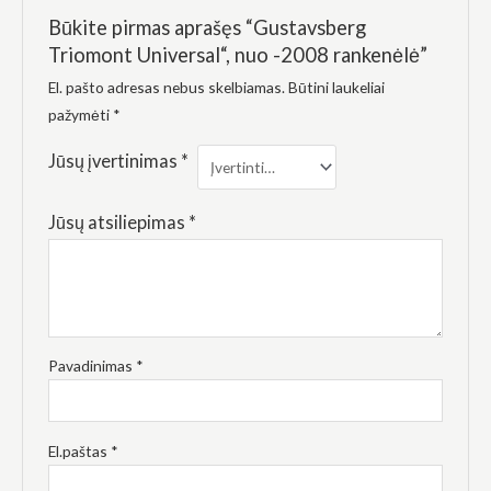
elgesiu, kai
Būkite pirmas aprašęs “Gustavsberg
lankotės
mūsų
Triomont Universal“, nuo -2008 rankenėlė”
svetainėje,
padidinate
El. pašto adresas nebus skelbiamas.
Būtini laukeliai
galimybę
pažymėti
*
pamatyti
suasmenintą
turinį ir
Jūsų įvertinimas
*
pasiūlymus.
Jūsų atsiliepimas
*
Pavadinimas
*
El.paštas
*