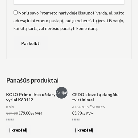
Noriu savo interneto naršyklėje išsaugoti vardą, el. pašto
adresą ir interneto puslapį, kad jų nebereiktų įvesti iš naujo,
kai kitą kartą vėl norėsiu parašyti komentarą.
Panašūs produktai
Original
Current
Akcija!
KOLO Primo lėto uždarymo
CEDO klozetų dangčiu
price
price
vyriai K80112
tvirtinimai
was:
is:
€94.00.
€79.00.
Kolo
ATSARGINĖS DALYS
€
94.00
€
79.00
€
3.90
su PVM
su PVM
Įvertinimas:
Įvertinimas:
0
0
Į krepšelį
Į krepšelį
iš
iš
5
5