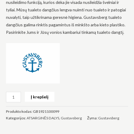
nusileidimo funkciją, kurios dėka jie visada nusileidžia švelniai ir
tyliai. Mūsų tualeto dangčius lengva nuimti nuo tualeto ir patogiai
nuvalyti, taip užtikrinama geresnė higiena. Gustavsberg tualeto
dangčius galima rinktis pagamintus iš minkšto arba kieto plastiko.
Pasirinkite Jums ir Jūsų vonios kambariui tinkamą tualeto dangtį.
Būtinas
Šie
slapukai
yra
privalomi.
Jie
reikalingi,
kad
svetainė
veiktų.
Į krepšelį
Statistika
Siekdami
Produkto kodas:
GB1921100099
pagerinti
Kategorijos:
ATSARGINĖS DALYS
,
Gustavsberg
Žyma:
Gustavsberg
svetainės
funkcionalumą
ir struktūrą,
atsižvelgdami