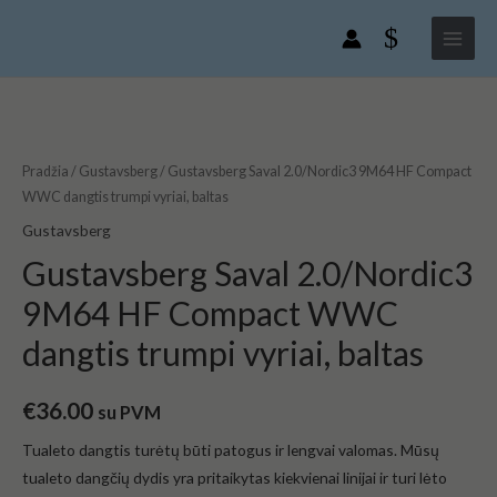
Gustavsberg
Pereiti
Main
Saval
prie
Menu
2.0/Nordic3
turinio
9M64
HF
produkto
Compact
kiekis:
WWC
Gustavsberg
Pradžia
/
Gustavsberg
/ Gustavsberg Saval 2.0/Nordic3 9M64 HF Compact
dangtis
Saval
WWC dangtis trumpi vyriai, baltas
trumpi
2.0/Nordic3
Gustavsberg
vyriai,
9M64
Gustavsberg Saval 2.0/Nordic3
baltas
HF
9M64 HF Compact WWC
Compact
WWC
dangtis trumpi vyriai, baltas
dangtis
trumpi
€
36.00
su PVM
vyriai,
baltas
Tualeto dangtis turėtų būti patogus ir lengvai valomas. Mūsų
tualeto dangčių dydis yra pritaikytas kiekvienai linijai ir turi lėto