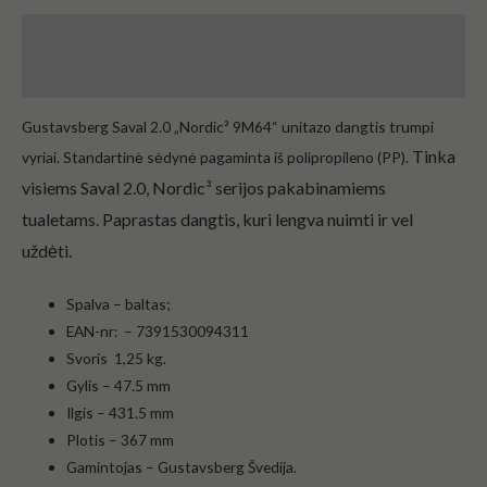
Aprašymas
Atsiliepimai (0)
Gustavsberg Saval 2.0 „Nordic³ 9M64“ unitazo dangtis trumpi
Tinka
vyriai. Standartinė sėdynė pagaminta iš polipropileno (PP).
visiems Saval 2.0, Nordic³ serijos pakabinamiems
tualetams.
Paprastas dangtis, kuri lengva nuimti ir vel
uždėti.
Spalva – baltas;
EAN-nr: – 7391530094311
Svoris 1,25 kg.
Gylis – 47.5 mm
Ilgis – 431.5 mm
Plotis – 367 mm
Gamintojas – Gustavsberg Švedija.