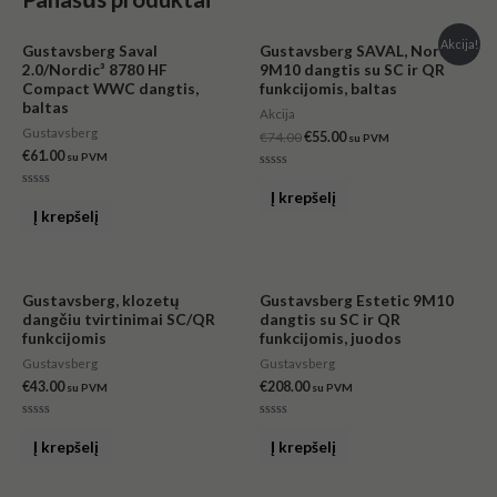
Original
Current
Akcija!
Gustavsberg Saval
Gustavsberg SAVAL, Nordic3
price
price
2.0/Nordic³ 8780 HF
9M10 dangtis su SC ir QR
was:
is:
Compact WWC dangtis,
funkcijomis, baltas
€74.00.
€55.00.
baltas
Akcija
Gustavsberg
€
74.00
€
55.00
su PVM
€
61.00
su PVM
Įvertinimas:
0
Į krepšelį
Įvertinimas:
iš
0
Į krepšelį
5
iš
5
Gustavsberg, klozetų
Gustavsberg Estetic 9M10
dangčiu tvirtinimai SC/QR
dangtis su SC ir QR
funkcijomis
funkcijomis, juodos
Gustavsberg
Gustavsberg
€
43.00
€
208.00
su PVM
su PVM
Įvertinimas:
Įvertinimas:
0
0
Į krepšelį
Į krepšelį
iš
iš
5
5