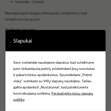
Garantija – 2 metai.
Norėdami gauti daugiau informacijos, kreipkitės e-mail:
info@klozetodangciai.lt
Atsiliepimų dar nėra.
Slapukai
Būkite pirmas aprašęs “Gustavsberg Saval
2.0/Nordic3 9M64 HF Compact WWC
dangtis trumpi vyriai, baltas”
Savo svetainėje naudojame slapukus, kad suteiktume
El. pašto adresas nebus skelbiamas.
Būtini laukeliai
jums tinkamiausią patirtį, prisimindami jūsų nuostatas
pažymėti
*
ir pakartotinius apsilankymus. Spustelėdami „Priimti
viską“ sutinkate su VISŲ slapukų naudojimu. Tačiau
Jūsų įvertinimas
*
galite apsilankyti „Nustatymai“, kad pateiktumėte
kontroliuojamą sutikimą.
Perskaitykite mūsų slapukų
Jūsų atsiliepimas
*
politiką