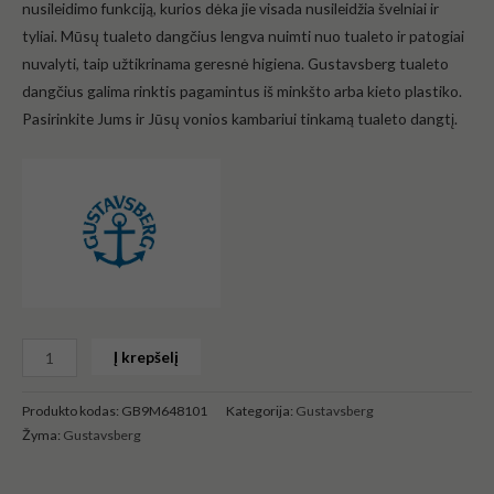
nusileidimo funkciją, kurios dėka jie visada nusileidžia švelniai ir
tyliai. Mūsų tualeto dangčius lengva nuimti nuo tualeto ir patogiai
nuvalyti, taip užtikrinama geresnė higiena. Gustavsberg tualeto
dangčius galima rinktis pagamintus iš minkšto arba kieto plastiko.
Pasirinkite Jums ir Jūsų vonios kambariui tinkamą tualeto dangtį.
Į krepšelį
Produkto kodas:
GB9M648101
Kategorija:
Gustavsberg
Žyma:
Gustavsberg