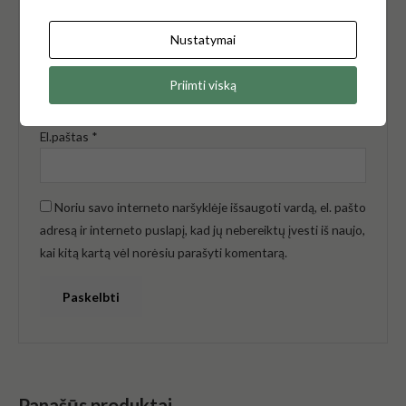
Nustatymai
Pavadinimas
*
Priimti viską
El.paštas
*
Noriu savo interneto naršyklėje išsaugoti vardą, el. pašto
adresą ir interneto puslapį, kad jų nebereiktų įvesti iš naujo,
kai kitą kartą vėl norėsiu parašyti komentarą.
Panašūs produktai