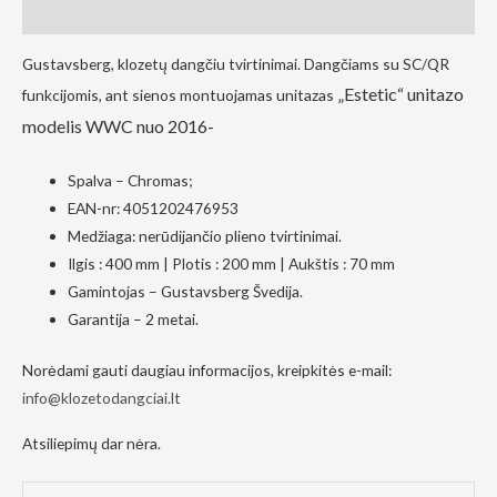
Atsiliepimai (0)
į tai, kaip
svetainė yra
naudojama.
Gustavsberg, klozetų dangčiu tvirtinimai.
Dangčiams su SC/QR
„Estetic“ unitazo
funkcijomis, ant sienos montuojamas unitazas
modelis WWC nuo 2016-
Patirtis
Kad mūsų
svetainė
Spalva – Chromas;
veiktų kuo
geriau jūsų
EAN-nr: 4051202476953
apsilankymo
Medžiaga: nerūdijančio plieno tvirtinimai.
metu. Jei
atsisakysite
Ilgis
: 400 mm
|
Plotis
: 200 mm
|
Aukštis
: 70 mm
šių slapukų,
Gamintojas – Gustavsberg Švedija.
kai kurios
Garantija – 2 metai.
funkcijos iš
svetainės
išnyks.
Norėdami gauti daugiau informacijos, kreipkitės e-mail:
info@klozetodangciai.lt
Rinkodara
Atsiliepimų dar nėra.
Dalindamiesi
savo
pomėgiais ir