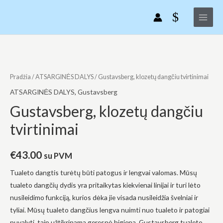
Gustavsberg,
Pereiti
Main
klozetų
prie
Menu
dangčiu
turinio
tvirtinimai
produkto
kiekis:
Gustavsberg,
Pradžia
/
ATSARGINĖS DALYS
/ Gustavsberg, klozetų dangčiu tvirtinimai
klozetų
ATSARGINĖS DALYS
,
Gustavsberg
dangčiu
Gustavsberg, klozetų dangčiu
tvirtinimai
tvirtinimai
€
43.00
su PVM
Tualeto dangtis turėtų būti patogus ir lengvai valomas. Mūsų
tualeto dangčių dydis yra pritaikytas kiekvienai linijai ir turi lėto
nusileidimo funkciją, kurios dėka jie visada nusileidžia švelniai ir
tyliai. Mūsų tualeto dangčius lengva nuimti nuo tualeto ir patogiai
nuvalyti, taip užtikrinama geresnė higiena. Gustavsberg tualeto