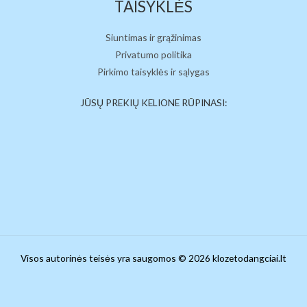
TAISYKLĖS
Siuntimas ir grąžinimas
Privatumo politika
Pirkimo taisyklės ir sąlygas
JŪSŲ PREKIŲ KELIONE RŪPINASI:
Visos autorinės teisės yra saugomos © 2026 klozetodangciai.lt