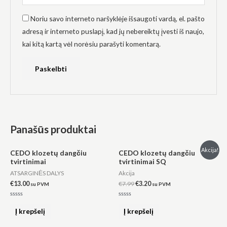
Noriu savo interneto naršyklėje išsaugoti vardą, el. pašto
adresą ir interneto puslapį, kad jų nebereiktų įvesti iš naujo,
kai kitą kartą vėl norėsiu parašyti komentarą.
Panašūs produktai
Original
Current
Akcija!
CEDO klozetų dangčiu
CEDO klozetų dangčiu
price
price
tvirtinimai
tvirtinimai SQ
was:
is:
€7.99.
€3.20.
ATSARGINĖS DALYS
Akcija
€
13.00
€
7.99
€
3.20
su PVM
su PVM
Įvertinimas:
Įvertinimas:
0
0
Į krepšelį
Į krepšelį
iš
iš
5
5