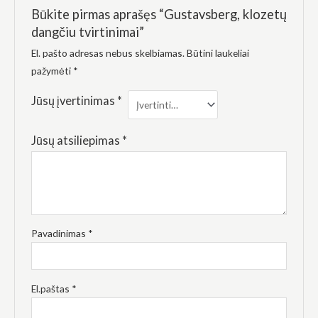
elgesiu, kai
Būkite pirmas aprašęs “Gustavsberg, klozetų
lankotės
mūsų
dangčiu tvirtinimai”
svetainėje,
El. pašto adresas nebus skelbiamas.
Būtini laukeliai
padidinate
galimybę
pažymėti
*
pamatyti
suasmenintą
Jūsų įvertinimas
*
turinį ir
pasiūlymus.
Jūsų atsiliepimas
*
Pavadinimas
*
El.paštas
*