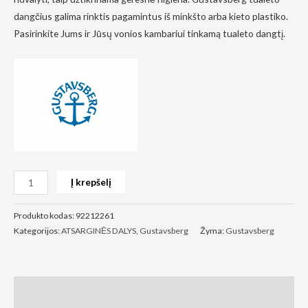
dangčius galima rinktis pagamintus iš minkšto arba kieto plastiko.
Pasirinkite Jums ir Jūsų vonios kambariui tinkamą tualeto dangtį.
Būtinas
Šie
slapukai
yra
privalomi.
Jie
reikalingi,
kad
svetainė
Į krepšelį
veiktų.
Produkto kodas:
92212261
Kategorijos:
ATSARGINĖS DALYS
,
Gustavsberg
Žyma:
Gustavsberg
Statistika
Siekdami
pagerinti
svetainės
funkcionalumą
Aprašymas
ir struktūrą,
atsižvelgdami